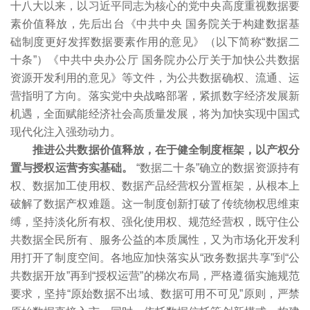
十八大以来，以习近平同志为核心的党中央高度重视数据要
素价值释放，先后出台《中共中央 国务院关于构建数据基
础制度更好发挥数据要素作用的意见》（以下简称“数据二
十条”）《中共中央办公厅 国务院办公厅关于加快公共数据
资源开发利用的意见》等文件，为公共数据确权、流通、运
营指明了方向。落实党中央战略部署，紧抓数字经济发展新
机遇，全面赋能经济社会高质量发展，将为加快实现中国式
现代化注入强劲动力。
推进公共数据价值释放，在于健全制度框架，以产权分
置与授权运营夯实基础。
“数据二十条”确立的数据资源持有
权、数据加工使用权、数据产品经营权分置框架，从根本上
破解了数据产权难题。这一制度创新打破了传统物权思维束
缚，坚持淡化所有权、强化使用权、规范经营权，既守住公
共数据全民所有、服务公益的本质属性，又为市场化开发利
用打开了制度空间。各地应加快落实从“政务数据共享”到“公
共数据开放”再到“授权运营”的梯次布局，严格遵循实施规范
要求，坚持“原始数据不出域、数据可用不可见”原则，严禁