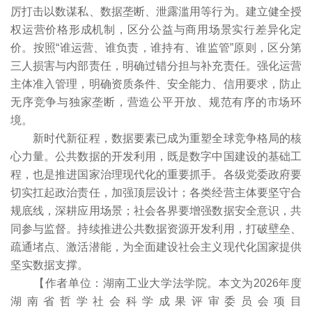
厉打击以数谋私、数据垄断、泄露滥用等行为。建立健全授
权运营价格形成机制，区分公益与商用场景实行差异化定
价。按照“谁运营、谁负责，谁持有、谁监管”原则，区分第
三人损害与内部责任，明确过错分担与补充责任。强化运营
主体准入管理，明确资质条件、安全能力、信用要求，防止
无序竞争与独家垄断，营造公平开放、规范有序的市场环
境。
新时代新征程，数据要素已成为重塑全球竞争格局的核
心力量。公共数据的开发利用，既是数字中国建设的基础工
程，也是推进国家治理现代化的重要抓手。各级党委政府要
切实扛起政治责任，加强顶层设计；各类经营主体要坚守合
规底线，深耕应用场景；社会各界要增强数据安全意识，共
同参与监督。持续推进公共数据资源开发利用，打破壁垒、
疏通堵点、激活潜能，为全面建设社会主义现代化国家提供
坚实数据支撑。
【作者单位：湖南工业大学法学院。本文为2026年度
湖南省哲学社会科学成果评审委员会项目