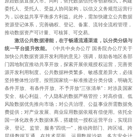
原始数据直接入市。同时，依托数据信托等创新模式，构建
委托人、受托人、受益人协同架构，以信义义务规范运营行
为，以收益共享平衡多方利益。此外，需加快建立公共数据
资源登记体系，完善确权、登记、备案、流转全流程管理，
推动数据资产可计量、可核算、可交易。
激活公共数据潜能，在于畅通流通渠道，以分类分级与
统一平台提升效能。
《中共中央办公厅 国务院办公厅关于
加快公共数据资源开发利用的意见》强调，鼓励各地区各部
门因地制宜推动共享开放，探索开展依规授权运营，完善资
源开发利用制度。公共数据种类繁多、敏感度差异大，必须
坚持整体性治理。按照国家统一标准推进分类分级，明确无
条件开放、有条件开放、不予开放“三张清单”：对涉及国家
安全、核心利益、个人隐私的数据严格管控；对高价值、低
风险数据优先推向市场；对公共治理、公益事业所需数据免
费提供；对产业发展、商业应用数据依规有偿使用。依托全
国一体化政务大数据体系，搭建统一授权运营平台，实现目
录、登记、监管、服务“四统一”，推动跨部门、跨区域、跨
层级数据互通。在技术层面，运用数据沙箱、多方安全计