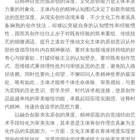
以精神自觉挖掘原创的深度。文化原创能力是主体本质
力量的对象化，主体内在的精神认知图式决定了创新所能抵
达的思想深度。从现实创作语境来看，不少文化工作者虽具
备娴熟的创作技法，却难以突破自身的认知惯性和经验惯
性，因而其创作往往止步于对既有经验的简单重组、传统技
艺的细微调适。提升之道在于推动文化主体的原创意识从外
部价值倡导转向内在精神驱动。要对未知领域保持持续的好
奇心与探索欲，打破经验主义的认知壁垒。要对既有创作范
式、思维模式秉持理性批判与审慎反思的态度，避免陷入路
径依赖。同时也要向上仰望，不懈叩问人类精神世界的最深
处。唯有如此，主体才能将个体生命体验、审美感知，与更
为宏阔的历史意识、哲学关怀、时代诉求相连接，使原创作
品超越单纯的审美愉悦功能，承载起回应现实困惑、诠释时
代精神、传递价值追求的思想力量。
以融合创新夯实原创的厚度。精神层面的自觉须经由艺
术手段转化为审美实体，其本质是主体将创作理念具象为文
化作品的实践能力。一方面，文化主体要在客体维度实现资
源的创造性转化，深度挖掘中华优秀传统文化的美学基因与