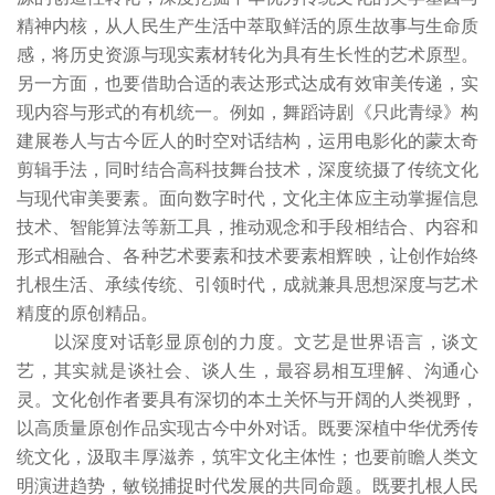
精神内核，从人民生产生活中萃取鲜活的原生故事与生命质
感，将历史资源与现实素材转化为具有生长性的艺术原型。
另一方面，也要借助合适的表达形式达成有效审美传递，实
现内容与形式的有机统一。例如，舞蹈诗剧《只此青绿》构
建展卷人与古今匠人的时空对话结构，运用电影化的蒙太奇
剪辑手法，同时结合高科技舞台技术，深度统摄了传统文化
与现代审美要素。面向数字时代，文化主体应主动掌握信息
技术、智能算法等新工具，推动观念和手段相结合、内容和
形式相融合、各种艺术要素和技术要素相辉映，让创作始终
扎根生活、承续传统、引领时代，成就兼具思想深度与艺术
精度的原创精品。
以深度对话彰显原创的力度。文艺是世界语言，谈文
艺，其实就是谈社会、谈人生，最容易相互理解、沟通心
灵。文化创作者要具有深切的本土关怀与开阔的人类视野，
以高质量原创作品实现古今中外对话。既要深植中华优秀传
统文化，汲取丰厚滋养，筑牢文化主体性；也要前瞻人类文
明演进趋势，敏锐捕捉时代发展的共同命题。既要扎根人民