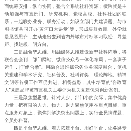
面统筹安排，纵向协同，整合全系统社科资源；横跨就是主
动加强与市直部门、研究机构、党校高校、社科社团的联
系，一起联办业务、联办活动，如设立部门共建课题、与市
图书馆共同开办“黄河口大讲堂”等，形成集群效应；外学就
是见贤思齐，主动走出去到省内外城市对标学习取经，寻差
距、找短板、明方向。
二是融合型思维。用融媒体思维建设新型社科阵地，将
联合会会刊、部门网站、微信公众号一体化布局，一套班子
运作，打“组合拳”。用融合思维抓党务业务深度融合，使机
关党建和学术研究、社科普及、社科评奖、理论阵地、精神
文明等各项工作互促共进、相得益彰，其中培育的“咨政育
人”党建品牌被市直机关工委评为机关党建优秀创新案例。
三是聚焦型思维。针对人少、部门小的实际，集中优势
力量，把有限的人力、物力、财力聚焦使用在重点目标、重
点服务对象上，聚焦到解决突出问题上，实行全员搞课题、
全员办科普。
四是平台型思维。着力搭建平台、用好平台，让各路专