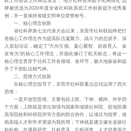
联工作会议上作典型发言，“地方社科智库数字化网络化”品
牌被优选为2020年度全省社科联系统工作创新提升优秀案
例，并一直保持省级文明单位荣誉称号。
一、核心理念创新
省社科界第七次代表大会以来，东营市社科联始终把打
造核心工作理念作为提高队伍凝聚力、战斗力的总抓手。深
入策划论证，确定了“方向引领、凝心聚智、咨政育人、奋
发有为”的核心工作理念，并据此修订了机关标志，将这一
核心理念贯穿于社科工作各领域、各环节，极大地振奋和提
升了干部队伍精气神。
二、思维方式创新
在核心理念指导下，东营市社科联重点总结运用了四大
思维：
一是开放型思维。主要包括上联、下伸、横跨、外学四
个方面：上联就是突出加强与国家和省级社科院、驻地部属
高等院校和科研院所等方面的联合协作，以项目为纽带，借
助高端人才和学术资源为我所用；下伸就是建立健全县级社
科机构，在课题研究、社科普及、社科评奖、人才培养等方