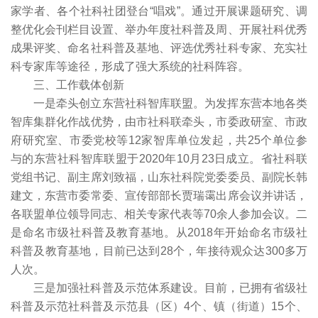
家学者、各个社科社团登台“唱戏”。通过开展课题研究、调
整优化会刊栏目设置、举办年度社科普及周、开展社科优秀
成果评奖、命名社科普及基地、评选优秀社科专家、充实社
科专家库等途径，形成了强大系统的社科阵容。
三、工作载体创新
一是牵头创立东营社科智库联盟。为发挥东营本地各类
智库集群化作战优势，由市社科联牵头，市委政研室、市政
府研究室、市委党校等12家智库单位发起，共25个单位参
与的东营社科智库联盟于2020年10月23日成立。省社科联
党组书记、副主席刘致福，山东社科院党委委员、副院长韩
建文，东营市委常委、宣传部部长贾瑞霭出席会议并讲话，
各联盟单位领导同志、相关专家代表等70余人参加会议。二
是命名市级社科普及教育基地。从2018年开始命名市级社
科普及教育基地，目前已达到28个，年接待观众达300多万
人次。
三是加强社科普及示范体系建设。目前，已拥有省级社
科普及示范社科普及示范县（区）4个、镇（街道）15个、