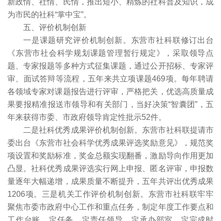
新政情、社情、民情，推出短小、精炼的社科普及知识，成
为市民的社科“掌中宝”。
五、评价机制创新
一是课题研究评价机制创新。东营市社科联修订出台
《东营市社会科学规划课题管理暂行规定》，采取领导点
题、专家报题等多种方式征集课题，通过公开招标、专家评
审、面试答辩等流程，五年来共立项课题469项。每年聘请
各领域专家对课题报告进行评审，严格把关，优选高质量成
果要报精准报送市领导和有关部门，当好决策“智囊团”，五
年来获得市委、市政府领导肯定性批示52件。
二是社科优秀成果评价机制创新。东营市社科联提请市
委出台《东营市社会科学优秀成果评选奖励意见》，规范奖
项设置和奖励标准，奖金总额实现翻番，激励导向作用更加
凸显。社科优秀成果评选实行网上申报、匿名评审，申报数
量逐年大幅递增，成果质量不断提升，五年共评出优秀成果
1206项。三是机关工作评价机制创新。东营市社科联牢牢
聚焦市委市政府中心工作和重点任务，制定年度工作要点和
工作台账，定任务、定责任领导、定承办部室、定完成时