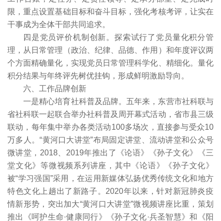
限，重点设置基础目标和奋斗目标，强化考核考评，让实在
干事成为全体干部共同追求。
四是党员评价机制创新。探索试行了党员量化积分管
理，从日常管理（政治、纪律、品德、作用）和年度评议两
个方面精确量化，实现党员日常管理科学化、精细化。量化
积分结果与年终评先树优挂钩，形成鲜明激励导向。
六、工作品牌创新
一是精心培育社科普及品牌。五年来，东营市社科联与
省社科联一起联合举办社科普及周开幕式活动，省市县三级
联动，每年集中举办各类活动100多场次，直接参与受众10
万多人。“黄河口大讲堂”布局固定讲堂、流动讲堂和公众号
微讲堂，2018、2019年推出了《论语》《孙子文化》《三
堂文化》等微视频系列讲座，其中《论语》《孙子文化》
被“学习强国”采用，在运用新媒体弘扬优秀传统文化和地方
特色文化上趟出了新路子。2020年以来，针对新冠肺炎疫
情新形势，突出加大“黄河口大讲堂”微视频讲座比重，策划
推出《呵护生命·健康同行》《孙子文化·兵圣智慧》和《阳