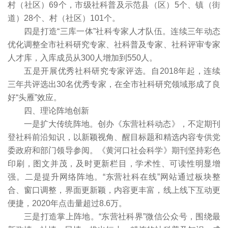
村（社区）69个，市级社科普及示范县（区）5个、镇（街
道）28个、村（社区）101个。
四是打造“三库一体”社科专家人才队伍。连续三年动态
优化调整全市社科研究专家、社科普及专家、社科评审专家
人才库，入库成员从300人增加到550人。
五是开展优秀社科研究专家评选。自2018年起，连续
三年共评选出30名优秀专家，在全市社科研究领域形成了良
好“头雁”效应。
四、理论阵地创新
一是扩大传统阵地。创办《东营社科动态》，不定期刊
登社科前沿知识，以新颖视角、醒目标题和精选内容专供党
委政府和部门领导参阅。《黄河口社会科学》期刊坚持彩色
印刷，图文并茂，及时更新栏目，学术性、可读性明显增
强。二是提升网络阵地。“东营社科在线”网站通过板块整
合、窗口调整，界面更新颖，内容更丰富，线上线下互动更
便捷，2020年点击量超过8.6万。
三是打造掌上阵地。“东营社科界”微信公众号，围绕最