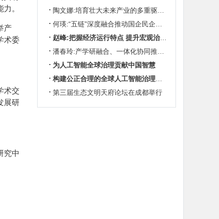
能力。
陶文娜:培育壮大未来产业的多重驱动机制
何瑛:“五链”深度融合推动国企民企协同发展
举产
赵峰:把握经济运行特点 提升宏观治理效能
学术委
潘春玲:产学研融合、一体化协同推动农业科技创新
为人工智能全球治理贡献中国智慧
构建公正合理的全球人工智能治理体系
学术交
第三届生态文明天府论坛在成都举行
发展研
研究中