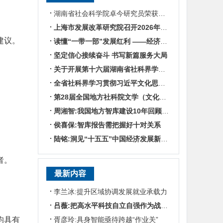
湖南省社会科学院卓今研究员荣获第九届鲁迅文学奖
上海市发展改革研究院召开2026年半年度工作会议
建议。
读懂“一带一部”发展红利 ——经济学专家谈湖南区位优势
坚定信心接续奋斗 书写新篇服务大局
关于开展第十六届湖南省社科界学术年会征文活动的通知
全省社科界学习贯彻习近平文化思想座谈会发言摘编
第28届全国地方社科院文学（文化）所所长联席会暨“数智时代地方文化IP建设”学术研讨
周湘智:我国地方智库建设10年回顾与展望
侯喜保:智库报告需把握好十对关系
陆铭:洞见“十五五”中国经济发展新趋势——对话上海交通大学中国发展研究院执行院长陆铭
者。
最新内容
李兰冰:提升区域协调发展就业承载力
吕薇:把高水平科技自立自强作为战略支撑
均具有
胥彦玲:具身智能亟待跨越“作业关”