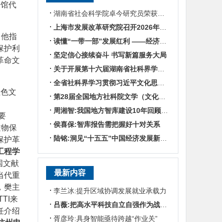
场馆代
湖南省社会科学院卓今研究员荣获第九届鲁迅文学奖
上海市发展改革研究院召开2026年半年度工作会议
。他指
读懂“一带一部”发展红利 ——经济学专家谈湖南区位优势
保护利
坚定信心接续奋斗 书写新篇服务大局
革命文
关于开展第十六届湖南省社科界学术年会征文活动的通知
全省社科界学习贯彻习近平文化思想座谈会发言摘编
红色文
第28届全国地方社科院文学（文化）所所长联席会暨“数智时代地方文化IP建设”学术研讨
周湘智:我国地方智库建设10年回顾与展望
要
侯喜保:智库报告需把握好十对关系
文物保
陆铭:洞见“十五五”中国经济发展新趋势——对话上海交通大学中国发展研究院执行院长陆铭
保护革
工程学
国文献
最新内容
当代重
，樊主
李兰冰:提升区域协调发展就业承载力
TI来
吕薇:把高水平科技自立自强作为战略支撑
任介绍
胥彦玲:具身智能亟待跨越“作业关”