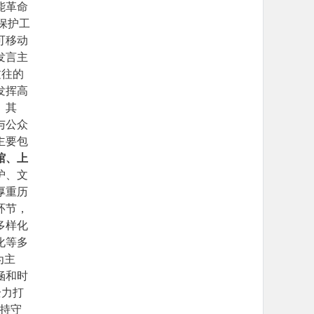
能革命
保护工
可移动
发言主
过往的
发挥高
。其
与公众
主要包
馆、上
护、文
厚重历
环节，
多样化
化等多
为主
涵和时
全力打
坚持守