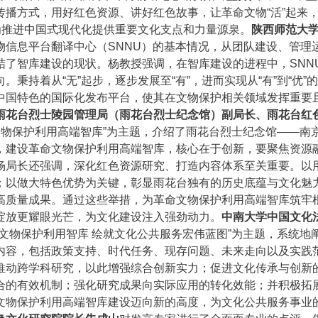
播方式，用好红色资源、讲好红色故事，让革命文物“活”起来
为推进中国式现代化提供重要文化支点和力量源泉。
陕西师范大
物信息平台翻译中心（SNNU）的基本情况，从团队建设、管理
结了智库建设的现状。杨教授强调，在智库建设的进程中，SNN
秉持着从“无”起步，逐步发展至“有”，进而实现从“有”到“优”
中国特色的国际化发布平台，使其在文物保护相关领域发挥重要
雨花台烈士陵园管理局（雨花台烈士纪念馆）副局长、雨花台红
文物保护利用高端智库”为主题，介绍了雨花台烈士纪念馆——南
，建设革命文物保护利用高端智库，核心在于创新，要聚焦资源
杨局长还强调，深化红色资源研究、打造内容体系至关重要。以
；以做大特色优势为关键，彰显雨花台独有的历史底蕴与文化魅
高质量成果。通过这些举措，为革命文物保护利用高端智库筑牢
绽放更耀眼光芒，为文化建设注入强劲动力。
中南大学中国文化
命文物保护利用智库 绘就文化公共服务宏伟蓝图”为主题，系统地
内容，包括政策支持、时代任务、现存问题、未来走向以及实践
推动跨学科研究，以此增强综合创新实力；促进文化传承与创新
合的有效机制；强化研究成果向实际应用的转化效能；并积极拓
文物保护利用高端智库建设迈向新的高度，为文化公共服务事业