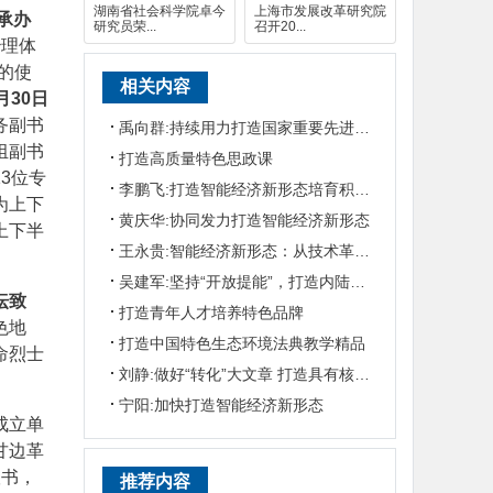
湖南省社会科学院卓今
上海市发展改革研究院
承办
研究员荣...
召开20...
治理体
的使
相关内容
月30日
务副书
禹向群:持续用力打造国家重要先进制造业高地
组副书
打造高质量特色思政课
3位专
李鹏飞:打造智能经济新形态培育积蓄新势能
为上下
黄庆华:协同发力打造智能经济新形态
上下半
王永贵:智能经济新形态：从技术革命到产业生态重构
吴建军:坚持“开放提能”，打造内陆地区改革开放高地
坛致
打造青年人才培养特色品牌
色地
打造中国特色生态环境法典教学精品
命烈士
刘静:做好“转化”大文章 打造具有核心竞争力的科技创新高地
宁阳:加快打造智能经济新形态
成立单
甘边革
议书，
推荐内容