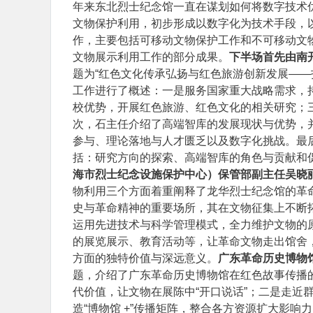
年来东北烈士纪念馆一直在谋划如何将数字技术
文物保护利用，初步形成以数字化为技术手段，以
作，主要包括可移动文物保护工作和不可移动文
文物展示利用工作的部分成果。
下半场首先由南
题为“红色文化传承弘扬与红色旅游创新发展——
工作进行了概述：一是服务国家重大战略需求，
校优势，开展红色旅游、红色文化的相关研究；
次，石主任介绍了高端智库的发展现状与优势，
参与、理论落地与人才匮乏以及数字化挑战。最
括：研究方向的探索、高端智库的角色与贡献和
海市烈士纪念设施保护中心）保管部副主任吴晓
物利用三个方面着重阐释了龙华烈士纪念馆的革
史与革命精神的重要场所，其在文物征集上不断
运用先进技术与科学管理模式，全力维护文物的
的展览展示、教育活动等，让革命文物走出馆舍
方面的独特价值与深远意义。
广东革命历史博物
题，介绍了广东革命历史博物馆在红色故事传播
代价值，让文物在展陈中“开口说话”；二是走近
造“博物馆 +”传播矩阵，整合各方资源扩大影