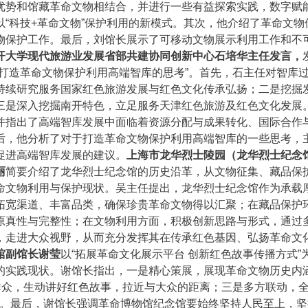
优势和馆藏革命文物相结合，并进行一些有益探索实践，数字赋
“科技+革命文物”保护利用的新模式。其次，他介绍了革命文物
物保护工作。最后，刘馆长展示了可移动文物展示利用工作和不
开大学现代旅游业发展省部共建协同创新中心石培华主任发言，
打造革命文物保护利用高端智库的思考”。首先，石主任对智库
持续研究服务国家红色旅游发展与红色文化传承弘扬；二是挖掘
三是深入挖掘南开特色，立足服务天津红色旅游及红色文化发展
并指出了高端智库发展中面临着资源分配与成果转化、国际合作
后，他分析了对于打造革命文物保护利用高端智库的一些思考，
促进高端智库发展的建议。
上海市龙华烈士陵园（龙华烈士纪念
丽
简要介绍了龙华烈士纪念馆的历史沿革，从文物征集、藏品保
命文物利用与保护现状。吴主任提出，龙华烈士纪念馆作为承载
拓宽渠道、丰富品类，确保珍贵革命文物得以汇聚；在藏品保护
原真性与完整性；在文物利用方面，积极创新思路与形式，通过
，走进大众视野，从而充分发挥其在传承红色基因、弘扬革命文
馆副馆长谢莹
以“拓展革命文化展示平台 创新红色故事传播方式”
的实践现状。谢馆长指出，一是精心策展，展现革命文物历史内
群众，生动讲好红色故事，拉近与大众的距离；三是多方联动，
响力。最后，谢馆长强调革命博物馆纪念馆要始终坚持人民至上，