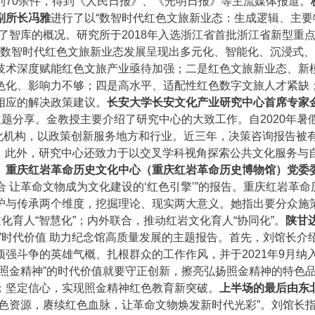
利70余件，得到《人民日报》、《光明日报》等主流媒体报道。
副所长冯雅
进行了以“数智时代红色文旅新业态：生成逻辑、主要
了智库的概况。研究所于2018年入选浙江省首批浙江省新型重
她指出数智时代红色文旅新业态发展呈现出多元化、智能化、沉浸式
技术深度赋能红色文旅产业亟待加强；二是红色文旅新业态、新
色化、影响力不够；四是高水平、适配性红色数字文旅人才紧缺
相应的解决政策建议。
长安大学长安文化产业研究中心首席专家
主题分享。金教授主要介绍了研究中心的大致工作。自2020年暑
文化机构，以政策创新服务地方和行业。近三年，决策咨询报告被
示。此外，研究中心还致力于以交叉学科视角探索公共文化服务与
。
重庆红岩革命历史文化中心（重庆红岩革命历史博物馆）党委
合 让革命文物成为文化建设的‘红色引擎’”的报告。重庆红岩革命
护与传承两个维度，挖掘理论、现实两大意义。她指出要分众施
化育人“智慧化”；内外联合，推动红岩文化育人“协同化”。
陕甘
”时代价值 助力纪念馆高质量发展的主题报告。首先，刘馆长介
强斗争的英雄气概、扎根群众的工作作风，并于2021年9月纳
照金精神”的时代价值就要守正创新，擦亮弘扬照金精神的特色
；坚定信心，实现照金精神红色教育新突破。
上半场的最后由东
红色资源，赓续红色血脉，让革命文物焕发新时代光彩”。刘馆长