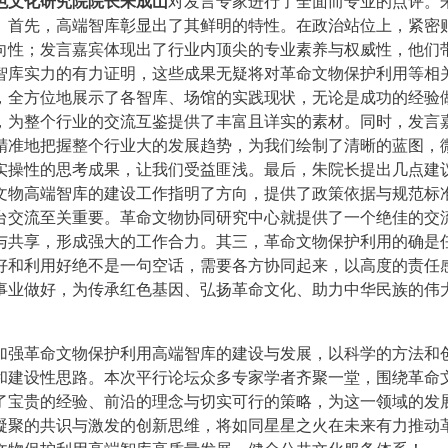
色文化研究院院长朱成山
对发言专家进行了全面而专业的点评。
。首先，高端智库彰显出了其鲜明的特性。在政治站位上，紧密
向性；发言嘉宾体现出了行业内顶尖的专业素养与权威性，他们
智库实力的有力证明，这些成果无疑将对革命文物保护利用等相
，全方位地展示了各智库、场馆的实践现状，无论是成功的经验
，为整个行业的交流互鉴提供了丰富且详实的素材。同时，发言
精准地把握整个行业大的发展趋势，为我们绘制了清晰的蓝图，
实操性的思考成果，让我们受益匪浅。最后，朱院长提出几点建
文物高端智库的建设工作指明了方向，提供了政策依据与规范标
台交流至关重要。革命文物协同研究中心就提供了一个绝佳的交
与共享，形成强大的工作合力。其三，革命文物保护利用的确是
好和利用好绝不是一句空话，需要各方协同起来，以高度的责任
事业做好，为传承红色基因、弘扬革命文化、助力中华民族的伟
加强革命文物保护利用高端智库的建设与发展，以科学的方法和
和建设性思路。本次平行论坛众多专家学者齐聚一堂，围绕革命
了宝贵的经验、前沿的理念与切实可行的策略，为这一领域的发
凝聚的共识与激发的创新思维，将如同星星之火在未来有力推动