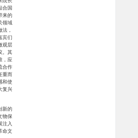
朱院长
贴合国
带来的
关领域
做法，
嘉宾们
微观层
议。其
准，应
流合作
任重而
感和使
大复兴
创新的
文物保
展注入
革命文