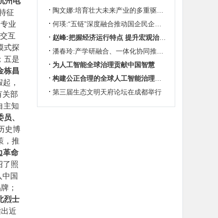
杭州电
陶文娜:培育壮大未来产业的多重驱动机制
特征
点专业
何瑛:“五链”深度融合推动国企民企协同发展
、交互
赵峰:把握经济运行特点 提升宏观治理效能
模式探
潘春玲:产学研融合、一体化协同推动农业科技创新
；五是
为人工智能全球治理贡献中国智慧
金栋昌
构建公正合理的全球人工智能治理体系
假起，
第三届生态文明天府论坛在成都举行
有关部
自主知
委员、
历史博
策，推
边革命
绍了照
入中国
品牌；
北烈士
指出近