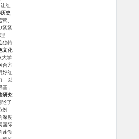
，让红
学历史
运营、
U紧紧
的理
且独特
色文化
京大学
融合方
用好红
力；以
根基，
法研究
阐述了
范例
的深度
展国际
的蓬勃