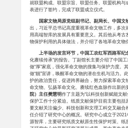
就联盟构成、联盟宗旨、联盟任务、联盟机构与
表进行了签约，完成了联盟成立仪式。
国家文物局原党组副书记、副局长、中国文
出，习近平总书记高度重视革命文物工作，多次
用高端智库的发展具有重要意义。其后他从考古
物保护利用的具体做法，并介绍了各地革命文物
上半场的发言环节，中国工农红军西路军纪
化赓续传承”的报告。丁副馆长主要介绍了中国
做“厚”家底，强化革命文物的搜集与保护力度。
做“靓”宣讲，唤醒革命文物的潜在生机与活力。
护的政治责任，促进跨界融合，努力探索革命文
命文物、弘扬革命文化、赓续红色血脉作出新的
院）主任樊慧明
作了主题为“以科技创新赋能文献
保护工作十分紧迫。纸质文献保护目前主要包括
要文献关注偏少、科技创新和文理工科交叉融合
任介绍了研究中心的概况。研究中心成立于2021
源智库，主要研究纸质文献原生性保护对策、纸