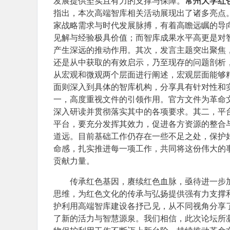
发展提供坚实且有力的支撑与保障。
常州大学红
指出，本次高端智库相关活动展现出了诸多亮点
家战略需求与时代发展脉搏，有着高瞻远瞩的导
见解与经验极具价值；而智库成果水平高更是对
产生深远的推动作用。其次，发言主题突出聚焦
还是从中获取的有效启示，乃至现存的问题剖析
从宏观和微观两个层面进行阐述，宏观层面能够
面则深入到具体的智库机构，分享具有针对性和
一，高度重视文件的引领作用。官方文件为革命
深入研读并贯彻落实其中的各项要求。其二，平
平台，要充分发挥其效力，促进各方资源的整合
道远。目前基础工作仍存在一些不足之处，保护
命感，扎实推进每一项工作，共同将这份伟大的
贡献力量。
传承红色基因，赓续红色血脉，亟待进一步
思维，为红色文化的传承与弘扬提供强有力支撑
护利用高端智库建设各抒己见，从不同视角分享
了新的活力与智慧源泉。我们相信，此次论坛所