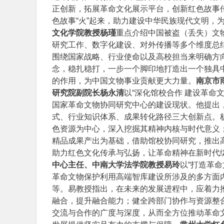
正创新，拓展革命文化展示平台，创新红色故事传
色故事“火”起来，助力建设中华民族现代文明，
文化学院教授杨瑾
重点介绍中国被盗（丢失）文
研究工作、数字化建设、对外传播等多个维度总
围绕国家战略、行业使命以及高校担当来明确方向。
念，稳扎稳打，一步一个脚印地打造出一个独具
的作用，为中国文物事业贡献更大力量。
南京市
研究院副院长杨永清
以“深化馆校合作 建设革命
国家革命文物协同研究中心的建设现状。他提出
式、行业知识体系、成果转化路径三大创新点。
色资源为中心，深入挖掘其精神内核与时代意义
精品成果产出为基础，借助馆校协同研究，推出
助力红色文化传承与弘扬，让革命精神在新时代
中心主任、中南大学法学院教授易玲
以“打造革
革命文物保护利用高端智库建设所涉及的多方面
等。易教授指出，在未来的发展进程中，应着力
融合，提升融合能力；健全跨部门协作与资源整
交流与合作的广度与深度，从而全方位推动革命