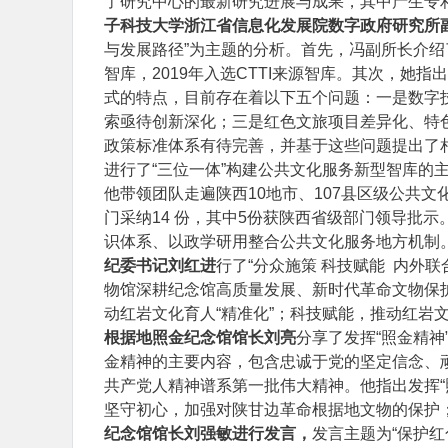
了研究中心的最新研究进展与成果，其中产生专
子科技大学浙江省信息化发展院数字政府研究所
与发展路径”为主题的分析。首先，冯副所长介绍
智库，2019年入选CTTI来源智库。其次，
式的特点，目前存在着以下五个问题：一是数字
索亟待创新深化；三是红色文旅项目差异化、特
政策标准体系有待完善，并基于这些问题提出了
进行了“三位一体”构建公共文化服务新型智库的
他带领团队走遍陕西10地市、107县区级公共
门采纳14 份，其中5份获陕西省级部门领导批
识体系、以政学研用整合公共文化服务地方机制
纪委书记刘红进
行了“分众施策 科技赋能 内外联
物馆深耕纪念馆高质量发展、新时代革命文物保
动红岩文化育人“精准化”；科技赋能，推动红岩文
根据地照金纪念馆馆长刘亮
分享了发挥“照金精神
金精神的主要内容，包含忠诚于党的坚定信念、顽
共产党人精神谱系第一批伟大精神。他指出发挥“
坚守初心，加强对陕甘边革命根据地文物的保护
纪念馆馆长刘强敏进行发言，
发言主题为“保护