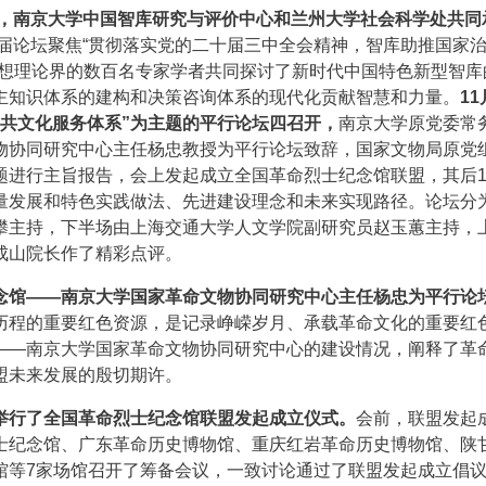
办，南京大学中国智库研究与评价中心和兰州大学社会科学处共同
届论坛聚焦“贯彻落实党的二十届三中全会精神，智库助推国家
思想理论界的数百名专家学者共同探讨了新时代中国特色新型智库
主知识体系的建构和决策咨询体系的现代化贡献智慧和力量。
11
共文化服务体系”为主题的平行论坛四召开，
南京大学原党委常
物协同研究中心主任杨忠教授为平行论坛致辞，国家文物局原党
题进行主旨报告，会上发起成立全国革命烈士纪念馆联盟，其后1
量发展和特色实践做法、先进建设理念和未来实现路径。论坛分
攀主持，下半场由上海交通大学人文学院副研究员赵玉蕙主持，
成山院长作了精彩点评。
念馆——南京大学国家革命文物协同研究中心主任杨忠为平行论
历程的重要红色资源，是记录峥嵘岁月、承载革命文化的重要红
——南京大学国家革命文物协同研究中心的建设情况，阐释了革
盟未来发展的殷切期许。
举行了全国革命烈士纪念馆联盟发起成立仪式。
会前，联盟发起
士纪念馆、广东革命历史博物馆、重庆红岩革命历史博物馆、陕
馆等7家场馆召开了筹备会议，一致讨论通过了联盟发起成立倡