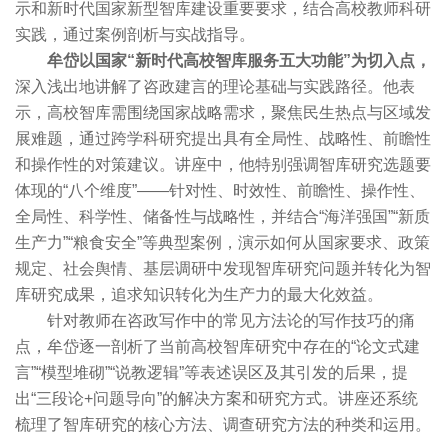
示和新时代国家新型智库建设重要要求，结合高校教师科研
实践，通过案例剖析与实战指导。
牟岱以国家“新时代高校智库服务五大功能”为切入点，
深入浅出地讲解了咨政建言的理论基础与实践路径。他表
示，高校智库需围绕国家战略需求，聚焦民生热点与区域发
展难题，通过跨学科研究提出具有全局性、战略性、前瞻性
和操作性的对策建议。讲座中，他特别强调智库研究选题要
体现的“八个维度”——针对性、时效性、前瞻性、操作性、
全局性、科学性、储备性与战略性，并结合“海洋强国”“新质
生产力”“粮食安全”等典型案例，演示如何从国家要求、政策
规定、社会舆情、基层调研中发现智库研究问题并转化为智
库研究成果，追求知识转化为生产力的最大化效益。
针对教师在咨政写作中的常见方法论的写作技巧的痛
点，牟岱逐一剖析了当前高校智库研究中存在的“论文式建
言”“模型堆砌”“说教逻辑”等表述误区及其引发的后果，提
出“三段论+问题导向”的解决方案和研究方式。讲座还系统
梳理了智库研究的核心方法、调查研究方法的种类和运用。