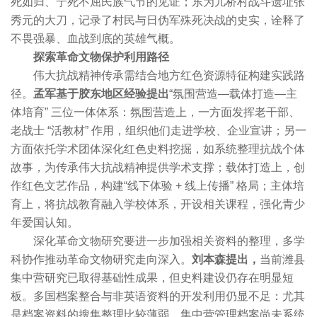
死如归、宁死不屈民族气节的见证；东为儿桥村战斗遗址张
秀元的大刀，记录了村民与日伪军殊死决战的史实，诠释了
不畏强暴、血战到底的英雄气概。
探索革命文物保护利用路径
伟大抗战精神传承需结合地方红色资源特征构建实践路
径。
孟军基于胶东地区经验提出
“氛围营造—载体打造—主
体培育” 三位一体体系：氛围营造上，一方面发挥老干部、
老战士 “活教材” 作用，组织他们走进学校、企业宣讲；另一
方面依托学术团体深化红色史料挖掘，如系统整理抗战个体
故事，为传承伟大抗战精神提供学术支撑；载体打造上，创
作红色文艺作品，构建“线下体验 + 线上传播” 格局；主体培
育上，将抗战教育融入学校体系，开设相关课程，强化青少
年爱国认知。
深化革命文物研究要进一步加强相关资料的整理，多学
科协作推动革命文物研究走向深入。
刘本森提出，
当前潍县
集中营研究已取得基础性成果，但史料建设仍存在明显短
板。多国档案整合与非英语资料的开发利用仍显不足：尤其
是档案资料的搜集整理比较薄弱，集中营管理档案尚未系统