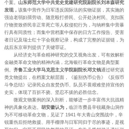
个案。
山东师范大学中共党史党建研究院副院长刘本森研究
发现，
该集中营作为日军违反国际法的实物证据，其实施的
强迫老弱妇孺劳动、随意殴打侨民、公开处决村民、克扣医
疗物资致侨民非正常死亡等人权侵犯行为，与纳粹集中营暴
行具有同质性；而集中营档案中保存的日方工作报告、受害
者日记及瑞士红十字会视察记录，构成了完整的证据链，为
战后东京审判提供了关键罪证。
从经济史与革命精神研究的交叉视角出发，可有效解析
金融类革命文物的精神内涵，北海银行革命文物是典型案
例。
齐鲁工业大学马克思主义学院副院长邓文钱
通过研究该
类文物提出，在档案文献层面，《鉴别伪币公告》《反假币
斗争总结》记录民众自发焚伪币、队员不畏艰难坚持宣传的
史实，体现了百折不挠、坚忍不拔的必胜信念。
微观文物案例的深入剖析，能够进一步丰富伟大抗战精
神的具象化表达。
胡安徽认为，
临沂市费县辛锐藏身山洞作
为不可移动革命文物，见证了 1941 年大青山突围战中，辛
锐重伤后拒绝救援、用手榴弹与日军同归于尽的事迹，是视