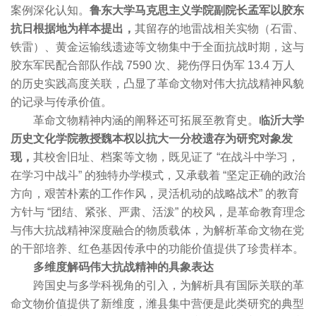
案例深化认知。
鲁东大学马克思主义学院副院长孟军以胶东
抗日根据地为样本提出，
其留存的地雷战相关实物（石雷、
铁雷）、黄金运输线遗迹等文物集中于全面抗战时期，这与
胶东军民配合部队作战 7590 次、毙伤俘日伪军 13.4 万人
的历史实践高度关联，凸显了革命文物对伟大抗战精神风貌
的记录与传承价值。
革命文物精神内涵的阐释还可拓展至教育史。
临沂大学
历史文化学院教授魏本权以抗大一分校遗存为研究对象发
现，
其校舍旧址、档案等文物，既见证了 “在战斗中学习，
在学习中战斗” 的独特办学模式，又承载着 “坚定正确的政治
方向，艰苦朴素的工作作风，灵活机动的战略战术” 的教育
方针与 “团结、紧张、严肃、活泼” 的校风，是革命教育理念
与伟大抗战精神深度融合的物质载体，为解析革命文物在党
的干部培养、红色基因传承中的功能价值提供了珍贵样本。
多维度解码
伟大抗战精神的具象表达
跨国史与多学科视角的引入，为解析具有国际关联的革
命文物价值提供了新维度，潍县集中营便是此类研究的典型