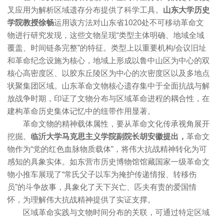
叉应用为解析区域遗存分布提供了科学工具。
山东大学历史
学院教授徐畅
运用该方法对山东省1020处不可移动革命文
物进行研究发现，这些文物呈现“类型主体明确、地域全域
覆盖、时间链条完整”的特征。类型上以重要机构/会议旧址
和革命纪念设施为核心，地域上形成以鲁中山区为中心的双
核心高密度区、以胶东丘陵区为中心的次密度区以及多地点
状聚集团区域。山东革命文物核心遗存集中于全面抗战与解
放战争时期，印证了文物分布与区域革命进程的耦合性，在
建构革命历史集体记忆中的纽带作用显著。
革命文物的精神载体属性，要从革命文化传承视角展开
挖掘。
临沂大学马克思主义学院副院长胡安徽提出，
革命文
物作为“党的红色血脉物质载体”，将伟大抗战精神转化为可
感知的具象实体。如东营市历史博物馆馆藏国家一级革命文
物小推车展现了“常氏父子以车为掩护传递情报、转移伤
员”的斗争故事，具象化了天下兴亡、匹夫有责的爱国情
怀，为理解伟大抗战精神提供了实证支撑。
区域革命实践与文物时间分布的关联，可通过特定区域