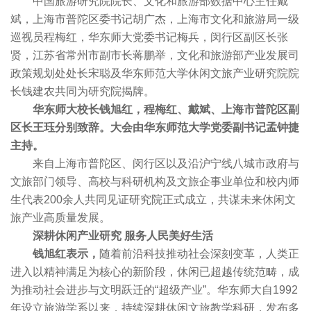
中国旅游研究院院长、文化和旅游部数据中心主任戴
斌，上海市普陀区委书记胡广杰，上海市文化和旅游局一级
巡视员程梅红，华东师大党委书记梅兵，闵行区副区长张
贤，江苏省常州市副市长蒋鹏举，文化和旅游部产业发展司
政策规划处处长宋聪及华东师范大学休闲文旅产业研究院院
长钱建农共同为研究院揭牌。
华东师大校长钱旭红，程梅红、戴斌、上海市普陀区副
区长王珏分别致辞。大会由华东师范大学党委副书记孟钟捷
主持。
来自上海市普陀区、闵行区以及沿沪宁线八城市政府与
文旅部门领导、高校与科研机构及文旅企事业单位和校内师
生代表200余人共同见证研究院正式成立，共谋未来休闲文
旅产业高质量发展。
深耕休闲产业研究 服务人民美好生活
钱旭红表示，
随着前沿科技推动社会深刻变革，人类正
进入以精神满足为核心的新阶段，休闲已超越传统范畴，成
为推动社会进步与文明跃迁的“超级产业”。华东师大自1992
年设立旅游学系以来，持续深耕休闲文旅教学科研，发布多