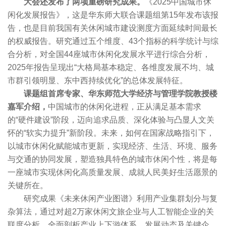
大会还发布了两项重磅研究成果。
《2025中国城市休
闲化发展报告》，这是华东师大联合课题组第15年发布该报
告，也是目前我国有关休闲城市建设测度方面延续时间最长
的权威报告。研究通过五个维度、43个指标的科学统计与综
合分析，对全国44座城市休闲化发展水平进行综合分析，
2025年报告呈现出“大格局基本稳定、各维度发展不均、城
市群引领明显、东中西持续优化”的总体发展特征。
课题组首席专家、华东师范大学经济与管理学院教授楼
嘉军介绍，
中国城市的休闲化进程，正从满足基本需求
的“硬件建设”阶段，迈向追求品质、深化体验与凸显人文关
怀的“软实力提升”新阶段。未来，如何在国家战略指引下，
以城市休闲化赋能城市更新，实现经济、生活、环境、服务
与交通的协同发展，塑造独具特色的城市休闲个性，将是每
一座城市实现休闲化高质量发展、成就人民美好生活愿景的
关键所在。
研究成果《未来休闲产业图谱》利用产业集群划分与复
杂算法，通过对超2万家休闲文旅企业与人工智能企业的关
联度分析，全面剖析产业上下游体系、发展动态及关键企