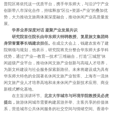
普陀区将依托这一优质平台，携手华东师大，与沿沪宁产业
创新带八市深化合作，持续释放“区位+资源+产业”的叠加优
势，大力推动文旅商体展深度融合，推动休闲产业高质量发
展。
学界业界深度对话 凝聚产业发展共识
研究院首任院长由华东师大特聘教授、复星旅文集团终
身荣誉董事长钱建农担任。
在成立大会上，钱建农发布了建
院纲领与规划，他表示，研究院将充分整合华东师大多学科
优势，通过“产业—教育—技术”三维融合，打造“三城慧”休
闲超级产业平台，推动休闲文旅产业创新与高端人才培养，
为新文科建设与社会服务探索新路径。未来将建设成为具有
华东师大特色的全国著名休闲文旅产业智库、上海市一流休
闲文旅产业人才培养高地和未来休闲产业新技术应用、商业
新模式孵化基地。
在主旨演讲环节。
北京大学城市与环境学院教授吴必虎
提出，
旅游休闲城市需要构建居游并举、主客共享的价值体
系，营造城市公共休闲服务的社交空间与情绪空间。香港中