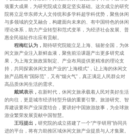
项重大成果，为研究院成立奠定坚实基础。这次成立的研究
院将立足华东师大人文传统和多学科超学科优势，聚焦休闲
与多领域的交叉融合，构建面向未来的、有中国特色的休闲
理论体系，助力产业转型和范式变革，为经济社会发展、普
惠全民福祉作出应有贡献。
程梅红认为，
期待研究院能立足上海、辐射全国，为休
闲文旅产业注入新鲜血液，聚焦前沿课题产出更多研究成
果，为上海文旅政策制定、产业布局提供更精准的理论支
持，共同探索休闲文旅产业的“上海模式”，让上海的休闲文
旅产品既有“国际范”，又有“烟火气”，真正满足人民群众对
高品质休闲生活的需求。
戴斌表示，
在新时代，休闲文旅承载着人民对美好生活
的向往，更是城市经济转型升级的重要引擎。旅游研究、智
库建设要和产业深度结合，要讲好中国旅游故事，为全球旅
游业繁荣发展贡献中国智慧。
王珏提出，
研究院的成立搭建了一个“产学研用”协同共
进的平台，将有力助推区域休闲文旅产业提质与人才集聚。