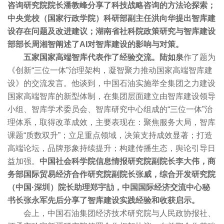
咨询研究院院长潘教峰分享了科技战略咨询的方法论探索；
中央党校（国家行政学院）科研部副主任洪向华提出智库建
设存在问题及改进建议；湖南省社科院政策研究与智库建设
部部长周湘智阐述了AI对智库建设的影响与对策。
五家国家高端智库代表作了经验交流。
陆如泉
作了题为
《创新“三位一体”治理架构，凝智聚力推动国家高端智库建
设》的交流发言。他谈到，中国石油实施举全集团之力建设
国家高端智库的新型体制，在集团层面建立由智库建设领导
小组、智库学术委员会、智库研究中心组成的“三位一体”治
理体系，取得改革成效，主要表现在：聚焦服务大局，智库
课题“质数双升”；立足重点领域，决策支持成效显著；打造
高端论坛，品牌形象持续提升；构建传播生态，舆论引导日
益加强。
中国社会科学院信息情报研究院副院长李大伟，
商
务部国际贸易经济合作研究院副院长张威，综合开发研究院
（中国·深圳）院长助理郑宇劼，中国国际经济交流中心秘
书长张永军先后分享了智库建设实践经验和收获启示。
会上，中国石油集团经济技术研究院与人民政协报社、