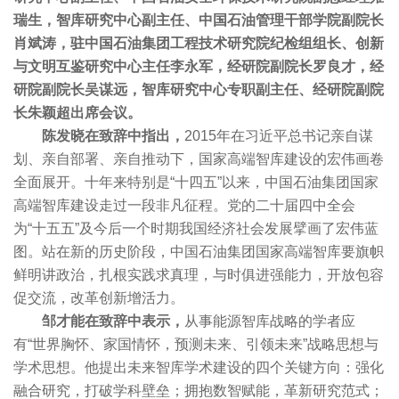
瑞生，智库研究中心副主任、中国石油管理干部学院副院长
肖斌涛，驻中国石油集团工程技术研究院纪检组组长、创新
与文明互鉴研究中心主任李永军，经研院副院长罗良才，经
研院副院长吴谋远，智库研究中心专职副主任、经研院副院
长朱颖超出席会议。
陈发晓在致辞中指出，
2015年在习近平总书记亲自谋
划、亲自部署、亲自推动下，国家高端智库建设的宏伟画卷
全面展开。十年来特别是“十四五”以来，中国石油集团国家
高端智库建设走过一段非凡征程。党的二十届四中全会
为“十五五”及今后一个时期我国经济社会发展擘画了宏伟蓝
图。站在新的历史阶段，中国石油集团国家高端智库要旗帜
鲜明讲政治，扎根实践求真理，与时俱进强能力，开放包容
促交流，改革创新增活力。
邹才能在致辞中表示，
从事能源智库战略的学者应
有“世界胸怀、家国情怀，预测未来、引领未来”战略思想与
学术思想。他提出未来智库学术建设的四个关键方向：强化
融合研究，打破学科壁垒；拥抱数智赋能，革新研究范式；