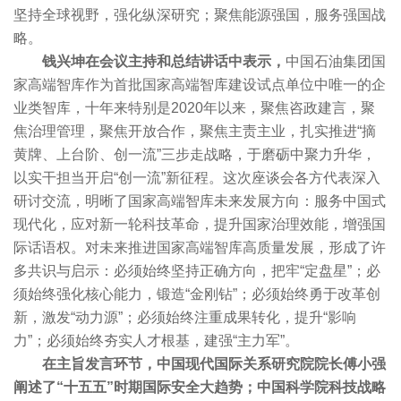
坚持全球视野，强化纵深研究；聚焦能源强国，服务强国战
略。
钱兴坤在会议主持和总结讲话中表示，
中国石油集团国
家高端智库作为首批国家高端智库建设试点单位中唯一的企
业类智库，十年来特别是2020年以来，聚焦咨政建言，聚
焦治理管理，聚焦开放合作，聚焦主责主业，扎实推进“摘
黄牌、上台阶、创一流”三步走战略，于磨砺中聚力升华，
以实干担当开启“创一流”新征程。这次座谈会各方代表深入
研讨交流，明晰了国家高端智库未来发展方向：服务中国式
现代化，应对新一轮科技革命，提升国家治理效能，增强国
际话语权。对未来推进国家高端智库高质量发展，形成了许
多共识与启示：必须始终坚持正确方向，把牢“定盘星”；必
须始终强化核心能力，锻造“金刚钻”；必须始终勇于改革创
新，激发“动力源”；必须始终注重成果转化，提升“影响
力”；必须始终夯实人才根基，建强“主力军”。
在主旨发言环节，中国现代国际关系研究院院长傅小强
阐述了“十五五”时期国际安全大趋势；中国科学院科技战略