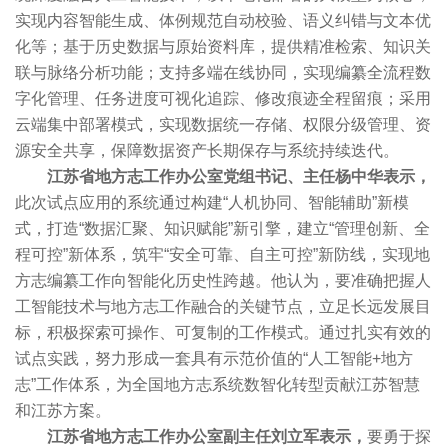
实现内容智能生成、体例规范自动校验、语义纠错与文本优
化等；基于历史数据与原始资料库，提供精准检索、知识关
联与脉络分析功能；支持多端在线协同，实现编纂全流程数
字化管理、任务进度可视化追踪、修改痕迹全程留痕；采用
云端集中部署模式，实现数据统一存储、权限分级管理、资
源安全共享，保障数据资产长期保存与系统持续迭代。
江苏省地方志工作办公室党组书记、主任杨中华表示，
此次试点应用的系统通过构建“人机协同、智能辅助”新模
式，打造“数据汇聚、知识赋能”新引擎，建立“管理创新、全
程可控”新体系，筑牢“安全可靠、自主可控”新防线，实现地
方志编纂工作向智能化历史性跨越。他认为，要准确把握人
工智能技术与地方志工作融合的关键节点，立足长远发展目
标，积极探索可操作、可复制的工作模式。通过扎实有效的
试点实践，努力形成一套具有示范价值的“人工智能+地方
志”工作体系，为全国地方志系统数智化转型贡献江苏智慧
和江苏方案。
江苏省地方志工作办公室副主任刘立军表示，
要勇于探