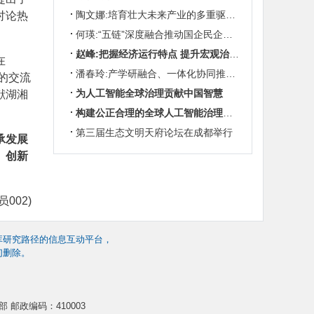
陶文娜:培育壮大未来产业的多重驱动机制
讨论热
何瑛:“五链”深度融合推动国企民企协同发展
赵峰:把握经济运行特点 提升宏观治理效能
在
潘春玲:产学研融合、一体化协同推动农业科技创新
的交流
为人工智能全球治理贡献中国智慧
献湖湘
构建公正合理的全球人工智能治理体系
第三届生态文明天府论坛在成都举行
承发展
、创新
002)
库研究路径的信息互动平台，
们删除。
 邮政编码：410003