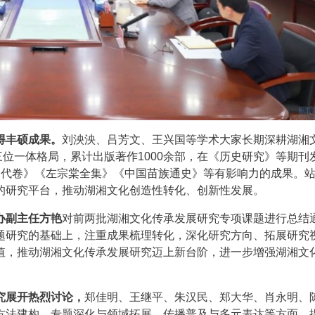
得丰硕成果。
刘泱泱、吕芳文、王兴国等学术大家长期深耕湖湘
三位一体格局，累计出版著作1000余部，在《历史研究》等期刊
·当代卷》《左宗棠全集》《中国苗族通史》等有影响力的成果。
的研究平台，推动湖湘文化创造性转化、创新性发展。
办副主任方艳
对前两批湖湘文化传承发展研究专项课题进行总结
题研究的基础上，注重成果梳理转化，深化研究方向、拓展研究
值，推动湖湘文化传承发展研究迈上新台阶，进一步增强湖湘文
究展开热烈讨论，
郑佳明、王继平、朱汉民、郑大华、肖永明、
方法建构、专题深化与领域拓展、传播普及与多元表达等方面，