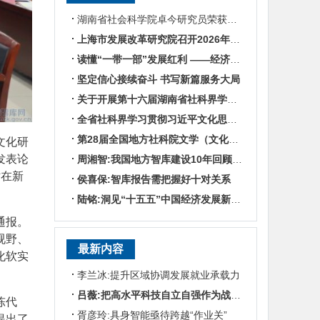
湖南省社会科学院卓今研究员荣获第九届鲁迅文学奖
上海市发展改革研究院召开2026年半年度工作会议
读懂“一带一部”发展红利 ——经济学专家谈湖南区位优势
坚定信心接续奋斗 书写新篇服务大局
关于开展第十六届湖南省社科界学术年会征文活动的通知
全省社科界学习贯彻习近平文化思想座谈会发言摘编
第28届全国地方社科院文学（文化）所所长联席会暨“数智时代地方文化IP建设”学术研讨
文化研
发表论
周湘智:我国地方智库建设10年回顾与展望
站在新
侯喜保:智库报告需把握好十对关系
陆铭:洞见“十五五”中国经济发展新趋势——对话上海交通大学中国发展研究院执行院长陆铭
通报。
视野、
最新内容
化软实
李兰冰:提升区域协调发展就业承载力
吕薇:把高水平科技自立自强作为战略支撑
陈代
胥彦玲:具身智能亟待跨越“作业关”
提出了