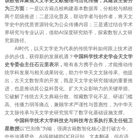
该数智库聚焦天文学史文献整理与活化传播，其建设主要分
为三方面：
一是以古籍点校构建基本数据库，分粗校与精校
两个层级推进；二是活化普及，联动学者与创作者，将天文
学史中的优质资源转化为公众传播内容；三是通过结合学术
界研究与专业认识，借助AI深度研究助手，探索数智人文研
究新路径。
AI时代，以天文学史为代表的传统学科如何跟上技术进
步的步伐，获得新的发展机遇？
中国科学技术史学会天文学
史专委会主任石云里表示，
唯有各方携手合作，才能推动传
统学科发展与相关成果转化，助力中华天文文脉传承。他提
出，古天文数智库的开发，既是天文学史研究领域的重要推
进，也是推动其公益科普化、扩大大众影响力的关键举措。
它破解了传统古天文典籍分散、馆藏数字化不足、研读门槛
高、传播力弱等痛点，兼顾学术严谨性与普惠性，为中华天
文文脉传承与天文学史研究筑牢了数字化基础设施支撑。
中国科学技术大学科技史与科技考古系执行系主任钮卫
星教授
以“巴别鱼”为喻，强调古籍数智化核心是打破古今、
中外沟通壁垒。AI虽能辅助OCR识别、文本翻译，但在语