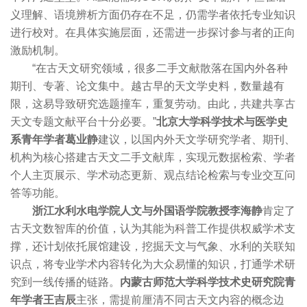
义理解、语境辨析方面仍存在不足，仍需学者依托专业知识
进行校对。在具体实施层面，还需进一步探讨参与者的正向
激励机制。
“在古天文研究领域，很多二手文献散落在国内外各种
期刊、专著、论文集中。越古早的天文学史料，数量越有
限，这易导致研究选题撞车，重复劳动。由此，共建共享古
天文专题文献平台十分必要。”
北京大学科学技术与医学史
系青年学者葛业静
建议，以国内外天文学研究学者、期刊、
机构为核心搭建古天文二手文献库，实现元数据检索、学者
个人主页展示、学术动态更新、观点结论检索与专业交互问
答等功能。
浙江水利水电学院人文与外国语学院教授李海静
肯定了
古天文数智库的价值，认为其能为科普工作提供权威学术支
撑，还计划依托展馆建设，挖掘天文与气象、水利的关联知
识点，将专业学术内容转化为大众易懂的知识，打通学术研
究到一线传播的链路。
内蒙古师范大学科学技术史研究院青
年学者王吉辰
主张，需提前厘清不同古天文内容的概念边