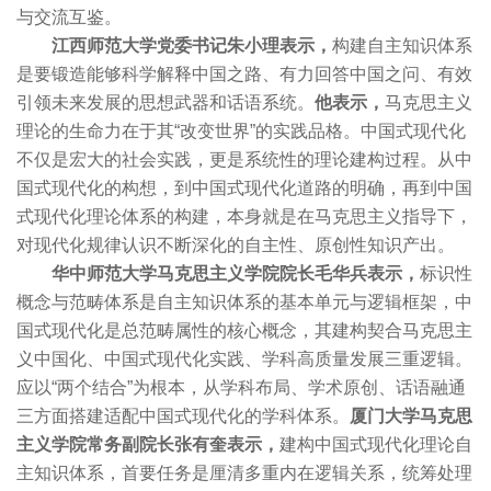
与交流互鉴。
江西师范大学党委书记朱小理表示，
构建自主知识体系
是要锻造能够科学解释中国之路、有力回答中国之问、有效
引领未来发展的思想武器和话语系统。
他表示，
马克思主义
理论的生命力在于其“改变世界”的实践品格。中国式现代化
不仅是宏大的社会实践，更是系统性的理论建构过程。从中
国式现代化的构想，到中国式现代化道路的明确，再到中国
式现代化理论体系的构建，本身就是在马克思主义指导下，
对现代化规律认识不断深化的自主性、原创性知识产出。
华中师范大学马克思主义学院院长毛华兵表示，
标识性
概念与范畴体系是自主知识体系的基本单元与逻辑框架，中
国式现代化是总范畴属性的核心概念，其建构契合马克思主
义中国化、中国式现代化实践、学科高质量发展三重逻辑。
应以“两个结合”为根本，从学科布局、学术原创、话语融通
三方面搭建适配中国式现代化的学科体系。
厦门大学马克思
主义学院常务副院长张有奎表示，
建构中国式现代化理论自
主知识体系，首要任务是厘清多重内在逻辑关系，统筹处理