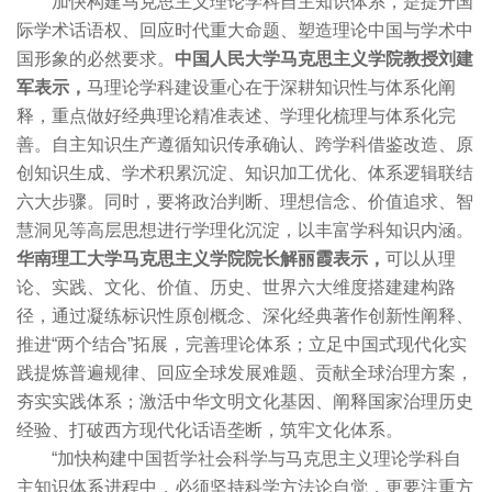
加快构建马克思主义理论学科自主知识体系，是提升国
际学术话语权、回应时代重大命题、塑造理论中国与学术中
国形象的必然要求。
中国人民大学马克思主义学院教授刘建
军表示，
马理论学科建设重心在于深耕知识性与体系化阐
释，重点做好经典理论精准表述、学理化梳理与体系化完
善。自主知识生产遵循知识传承确认、跨学科借鉴改造、原
创知识生成、学术积累沉淀、知识加工优化、体系逻辑联结
六大步骤。同时，要将政治判断、理想信念、价值追求、智
慧洞见等高层思想进行学理化沉淀，以丰富学科知识内涵。
华南理工大学马克思主义学院院长解丽霞表示，
可以从理
论、实践、文化、价值、历史、世界六大维度搭建建构路
径，通过凝练标识性原创概念、深化经典著作创新性阐释、
推进“两个结合”拓展，完善理论体系；立足中国式现代化实
践提炼普遍规律、回应全球发展难题、贡献全球治理方案，
夯实实践体系；激活中华文明文化基因、阐释国家治理历史
经验、打破西方现代化话语垄断，筑牢文化体系。
“加快构建中国哲学社会科学与马克思主义理论学科自
主知识体系进程中，必须坚持科学方法论自觉，更要注重方