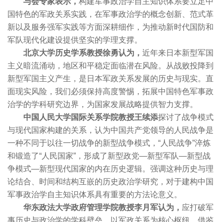
与会专家表示，
构建军事政治学自主知识体系要立足中
国特色的军政关系实践，在军事政治学的概念创新、范式革
新以及服务强军实践等方面深耕细作，为推动新时代国防和
军队现代化建设提供坚实的学理支撑。
北京大学历史学系教授徐勇认为，
近年来日本新型军国
主义暗流涌动，地区和平稳定面临潜在风险。从战败投降到
新型军国主义产生，是日本军政关系发展的历史与现实。直
面现实风险，我们必须保持高度警惕，拓展中国特色军事政
治学的学科研究边界，为国家发展战略提供智力支撑。
中国人民大学国际关系学院教授王续添
探讨了战争模式
与现代国家构建的关系，认为中国共产党领导的人民战争是
一种不同于以往一切战争的新型战争模式，“人民战争”淬炼
和锻造了“人民国家”，形成了新型政党—新型军队—新型战
争模式—新型现代国家的内在历史逻辑。强调这种历史与理
论结合、时间和结构互嵌的历史政治学研究，对于建构中国
军事政治学自主知识体系具有重要的方法论意义。
华东政法大学政府管理学院教授李月军认为，
应打破军
事历史与政治学的学科壁垒，以军政关系为核心枢纽，借鉴