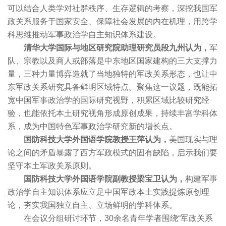
可以结合人类学对社群秩序、生存逻辑的考察，深挖我国军
政关系服务于国家安全、保障社会发展的内在机理，用跨学
科思维推动军事政治学自主知识体系建设。
清华大学国际与地区研究院助理研究员段九州认为，
军
队、宗教以及商人或部落是中东地区国家建构的三大支撑力
量，三种力量博弈造就了当地独特的军政关系形态，也让中
东军政关系研究具备鲜明区域特点。聚焦这一议题，既能拓
宽中国军事政治学的国际研究视野，积累区域比较研究经
验，也能依托本土研究视角形成原创成果，持续丰富学科体
系，成为中国特色军事政治学研究新的增长点。
国防科技大学外国语学院教授王萍认为，
美国现实与理
论之间的矛盾暴露了西方军政模式的固有缺陷，启示我们要
坚守本土军政关系原则。
国防科技大学外国语学院副教授梁宝卫认为，
构建军事
政治学自主知识体系应立足中国军政本土实践提炼原创理
论，夯实我国独立自主、立场鲜明的学科体系。
在会议分组研讨环节，30余名青年学者围绕“军政关系