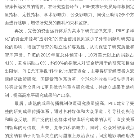
智库长远发展的需要。在研究监督环节，PIIE要求研究员每年根据定
量指标、定性指标、学术影响力、公众影响力、同侪互助情况5个方
面进行述职，增强研究员的自我约束和监督。
再次，完善的资金运行体系为高水平研究提供支撑。PIIE“多样
化”的资金来源与“透明化”的资金使用原则减少了外部捐献对研究结
论的影响，增强了研究的独立性和客观性，从而保证了研究质量和
智库声誉。PIIE的2019年度总体预算中，10万美元以上的捐款占
41%，匿名捐助占6%，约90%的捐献未对资金所用于的研究项目做
出限制。PIIE尤其重视“科学化”地配置资金，主要将研究经费投入宏
观经济政策研究、国际货币体系改革、全球化的收益与损失等具有
较强政策意义且PIIE更具优势的重点研究领域，并建立成果奖励机
制，提高高水平研究成果的产出率。
最后，成熟的成果传播机制倒逼研究质量提高。PIIE建立了完
整的研究成果传播体系，通过各种媒体和大众渠道，引导社会舆论
和民众反馈。而广泛的社会群体对智库研究成果的认可，直接关系
到智库的可信度、声誉、竞争力和影响力。同时，公众对智库观点
的接纳有助于将智库关注的问题推上政治议程，间接地影响政府决