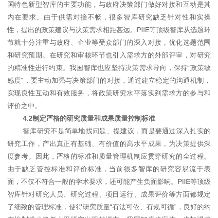
国特色新型智库的主要功能，与政府决策部门做好对接和互动是其
内在要求。由于供需对接不畅，很多智库研究缺乏针对性和实操
性，提出的政策建议与决策需求相距甚远。PIIE等顶级智库从选题环
节就十分注重与政府、企业等受众部门的深入对接，优化选题范围
和研究预期。在研究和审核环节也引入需求方的外部评审，对研究
的精准性进行约束。我国智库也应坚持决策需求导向，保持“政策敏
感度”，要主动加强与决策部门的对接，通过建立稳定的沟通机制，
实现良性互动和有效服务，将政策研究水平落实到需求方的参与和
评价之中。
4.2制定严格的研究质量和成果质量控制标准
智库研究不是简单地找问题、提建议，而是要通过深入扎实的
研究工作，产出真正有基础、有价值的高水平成果，为决策提供深
度参考。因此，严格的标准和质量管理机制应贯穿研究的全过程。
由于缺乏管控标准和评价标准，当前很多智库的研究容易流于表
面，不仅不符合一般的学术要求，还可能产生负面影响。PIIE等顶级
智库针对研究人员、研究过程、项目运行、成果评价等方面都规定
了细致的管理标准，使得研究质量“有法可依、有规可循”，良好的约