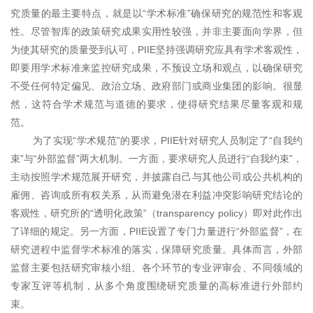
究质量的最主要特点，就是以“学术标准”确保研究的规范性和客观
性。尽管智库的政策研究成果实用性较强，并非主要面向学界，但
为使其研究的质量受到认可，PIIE坚持强调研究应具有学术客观性，
即要用学术标准来监控研究成果，不预设立场和观点，以确保研究
不受任何特定偏见、政治立场、政府部门或商业集团的影响。很显
然，这符合学术规范与道德的要求，使得研究结果尽量客观和规
范。
为了实现“学术规范”的要求，PIIE针对研究人员制定了“自我约
束”与“外部监督”两大机制。一方面，要求研究人员进行“自我约束”，
主动按照学术规范展开研究，并披露自己与其他公司或公共机构的
雇佣、咨询或所有权关系，从而避免潜在利益冲突影响研究结论的
客观性，研究所的“透明化政策”（transparency policy）即对此作出
了详细的规定。另一方面，PIIE设置了专门力量进行“外部监督”，在
研究进程中监督学术标准的落实，保障研究质量。具体而言，外部
监督主要包括研究审核小组、各个环节的专业评审会、不同领域的
专家互评等机制，从多个角度围绕研究质量的高标准进行外部约
束。