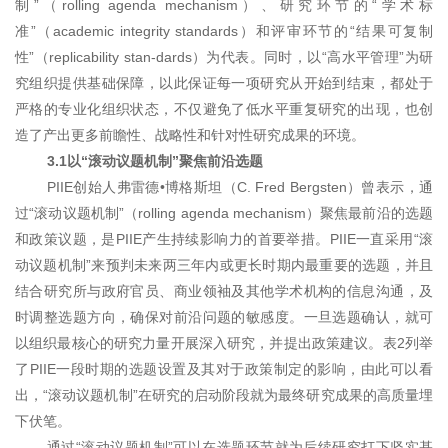
制”（rolling agenda mechanism）、研究环节的“学术标
准”（academic integrity standards）和评审环节的“结果可复制
性”（replicability stan-dards）为代表。同时，以“高水平管理”为研
究组织提供基础保障，以此保证每一项研究从开始到结束，都处于
严格的专业化组织状态，不仅避免了低水平重复研究的出现，也创
造了产出更多前瞻性、战略性和针对性研究成果的环境。
3.1以“滚动议题机制”聚焦前沿选题
PIIE创始人弗雷德•博格斯坦（C. Fred Bergsten）曾表示，通
过“滚动议题机制”（rolling agenda mechanism）聚焦最前沿的选题
和政策议题，是PIIE产生持续影响力的首要举措。PIIE一直采用“滚
动议题机制”来预判未来两三年内或更长时期内最重要的选题，并且
结合研究所与政府官员、商业领袖及其他学术机构的信息沟通，及
时调整选题方向，确保对前沿问题的敏感度。一旦选题确认，就可
以组织最核心的研究力量开展深入研究，并提出政策建议。表2列举
了PIIE一段时期的选题设置及其对于政策制定的影响，由此可以看
出，“滚动议题机制”在研究的启动阶段就为最终研究成果的高质量埋
下伏笔。
通过“滚动议题机制”可以在选题环节就为后续研究打下坚实基