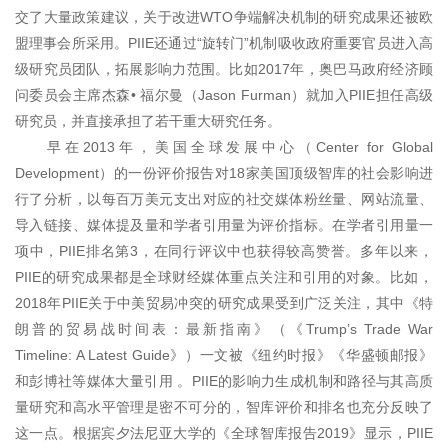
交了大量政策建议，关于改进WTO争端解决机制的研究成果还被欧
盟理事会所采用。PIIE还通过“旋转门”机制吸收政府重要官员进入高
级研究员团队，拓展影响力范围。比如2017年，奥巴马政府经济顾
问委员会主席杰森• 福尔曼（Jason Furman）就加入PIIE担任高级
研究员，并直接承担了若干重大研究任务。
早在2013年，美国全球发展中心（Center for Global
Development）的一份评价报告对18家美国顶级智库的社会影响进
行了分析，以每百万美元支出对应的社交媒体粉丝量、网站流量、
导入链接、媒体提及量和学者引用量为评价指标。在学者引用量一
项中，PIIE排名第3，在同行评议中也获得较高赞誉。多年以来，
PIIE的研究成果都是全球财经媒体重点关注和引用的对象。比如，
2018年PIIE关于中美贸易冲突的研究成果受到广泛关注，其中《特
朗普的贸易战时间表：最新指南》（《Trump’s Trade War
Timeline: A Latest Guide》）一文被《纽约时报》《华盛顿邮报》
和彭博社等媒体大量引用 。PIIE的影响力生成机制和路径与其高质
量研究和高水平管理是密不可分的，智库评价和排名也充分反映了
这一点。根据宾夕法尼亚大学的《全球智库报告2019》显示，PIIE