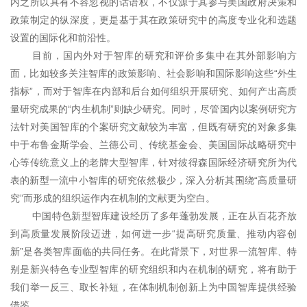
内之所以具有不容忽视的话语权，不仅源于其参与美国政府决策和
政策制定的纵深度，更是基于其在政策研究中的高度专业化和选题
设置的国际化和前沿性。
目前，国内外对于智库的研究和评价多集中在其外部影响方
面，比如较多关注智库的政策影响、社会影响和国际影响这些“外生
指标”，而对于智库在内部和后台如何组织开展研究、如何产出高质
量研究成果的“内生机制”则缺少研究。同时，尽管国内以案例研究方
法针对美国智库的个案研究文献较为丰富，但既有研究的对象多集
中于布鲁金斯学会、兰德公司、传统基金会、美国国际战略研究中
心等传统意义上的老牌大型智库，针对彼得森国际经济研究所为代
表的新型一流中小智库的研究依然极少，深入分析其围绕“高质量研
究”而形成的组织运作内在机制的文献更为空白。
中国特色新型智库建设经历了多年蓬勃发展，正在从百花齐放
到高质量发展阶段迈进，如何进一步“提高研究质量、推动内容创
新”是各类智库面临的共同任务。在此背景下，对世界一流智库、特
别是新兴特色专业型智库的研究组织和内在机制的研究，将有助于
我们举一反三、取长补短，在体制机制创新上为中国智库提供经验
借鉴。