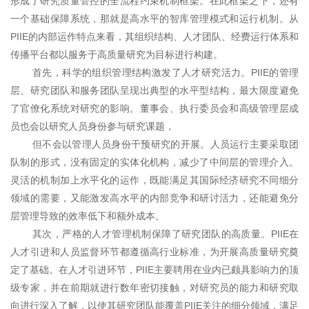
形成了研究质量管控的全流程约束机制框架。在此框架之下，还有
一个基础保障系统，那就是高水平的智库管理模式和运行机制。从
PIIE的内部运作特点来看，其组织结构、人才团队、经费运行体系和
传播平台都以服务于高质量研究为目标进行构建。
首先，科学的组织管理结构激发了人才研究活力。PIIE的管理
层、研究团队和服务团队呈现出典型的水平型结构，最大限度避免
了官僚化系统对研究的影响。董事会、执行委员会和高级管理层成
员也会以研究人员身份参与研究课题，
但不会以管理人员身份干预研究的开展。人员运行主要采取团
队制的形式，没有固定的实体化机构，减少了中间层的管理介入。
灵活的机制加上水平化的运作，既能满足其国际经济研究不同细分
领域的需要，又能激发高水平的内部竞争和研讨活力，还能避免分
层管理导致的效率低下和额外成本。
其次，严格的人才管理机制保障了研究团队的高质量。PIIE在
人才引进和人员监督环节都遵循高行业标准，为开展高质量研究奠
定了基础。在人才引进环节，PIIE主要聘用在业内已颇具影响力的顶
级专家，并在前期就进行数年密切接触，对研究员的能力和研究取
向进行深入了解，以使其研究团队能覆盖PIIE关注的细分领域，满足