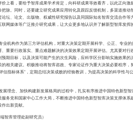
评价上看，要给予智库成果学术肯定，向科研成果等效看齐，以此正向激
诊把脉。同时，还要建立研究成果应用转化及跟踪反馈机制，多渠道推动
过论坛、论文、出版物、权威性研究报告以及同国际知名智库交流合作等
互联网媒体等广泛推介研究成果，让大众更多地认识并了解新型智库发挥
专业机构作为第三方评估机构，对重大决策定期开展科学、公正、专业的
署、重要行政落实、重点难题解决的决策效果定期开展评估。尤其要对行
到预期目标，以及决策可能产生的次生风险，应科学区分影响实施效果的
策的相关建议。积极推动将智库咨政、专家论证作为重大决策必要程序，
评估指标体系”，定期总结决策成败的经验教训，为提高决策的科学性与
发展理念、加快构建新发展格局的过程中，扎实有序推进中国特色新型智
质服务党和国家中心工作大局，不断推进中国特色新型智库决策支撑体系
设作出新贡献。
高端智库管理处副研究员）