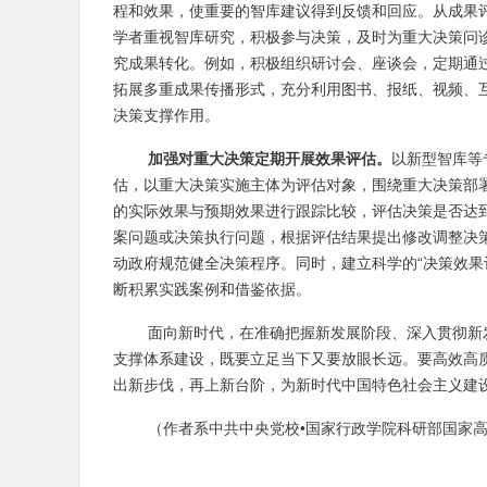
程和效果，使重要的智库建议得到反馈和回应。从成果
学者重视智库研究，积极参与决策，及时为重大决策问
究成果转化。例如，积极组织研讨会、座谈会，定期通
拓展多重成果传播形式，充分利用图书、报纸、视频、
决策支撑作用。
加强对重大决策定期开展效果评估。
以新型智库等
估，以重大决策实施主体为评估对象，围绕重大决策部
的实际效果与预期效果进行跟踪比较，评估决策是否达
案问题或决策执行问题，根据评估结果提出修改调整决
动政府规范健全决策程序。同时，建立科学的“决策效果
断积累实践案例和借鉴依据。
面向新时代，在准确把握新发展阶段、深入贯彻新
支撑体系建设，既要立足当下又要放眼长远。要高效高
出新步伐，再上新台阶，为新时代中国特色社会主义建
（作者系中共中央党校•国家行政学院科研部国家