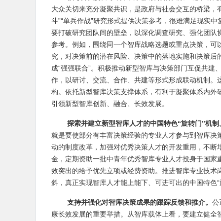
大众关切来充分凝聚共识，是政府与社会交互的桥梁，
斗”“单兵作战”研究形式提供决策参考，很难满足现实
要打破研究团队间的壁垒，以深化调查研究、强化团队
参考。例如，围绕同一个智库战略选题或重点决策，可
究，对决策前的潜在风险、决策中的落地实施和决策后
成“强强联合”。积极推动新型智库与决策部门互促共建
作，以研讨、交流、合作、共建等形式形成联动机制。
构。依托新型智库决策支撑体系，有利于凝聚体系内外
引领新型智库创新、融合、长效发展。
探索并建立新型智库人才的中国特色“旋转门”机制
就是要使部分有丰富决策经验的专业人才参与到智库决
动的制度改革，加强对优秀决策人才的开发重用，不断
金，定期资助一批中青年优秀智库专业人才投身于国家
效突出的给予优先立项或经费资助。推进智库专业技术
斜，真正实现智库人才能上能下、可进可出的中国特色“
支持并强化对智库决策成果的跟踪反馈和推介。
公
康长效发展的重要举措。从智库载体上看，要建立健全