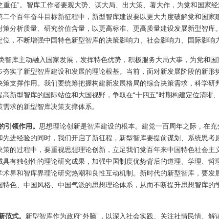
责之重任”。智库工作者要观大势、谋大局、出大策、著大作，为党和国家经
第二个百年奋斗目标新征程中，新型智库建设要以更大力度破解党和国家
对策分析质量、研究价值含量，以更高标准、更高质量建设发展新型智库
定位，不断增强中国特色新型智库的决策影响力、社会影响力、国际影响
类智库主动融入国家发展，发挥特色优势，积极服务大局大事，为党和国
步夯实了新型智库建设和发展的理论根基。当前，面对新发展阶段的新形
决策支撑作用。我们要统筹把握构建新发展格局的综合决策需求，科学研
高新型智库的国际站位和大国视野，争取在“十四五”时期构建定位清晰
策需求的新型智库决策支撑体系。
的引领作用。
思想理论创新是智库建设的根本。建党一百周年之际，在充
和先进经验的同时，我们开启了新征程，新型智库要提前谋划、系统思考
决策的过程中，要重视思想理论创新，立足我们党百年来中国特色社会主
域具有独创性的理论研究成果，加强中国制度优势背后的道理、学理、哲
学术界和智库界理论研究热潮和良性互动机制。新时代的新型智库，要发
国特色、中国风格、中国气派的思想理论体系，从而不断提升思想智库的
新范式。
新型智库作为政府“外脑”，以深入社会实践、关注社情民情、解