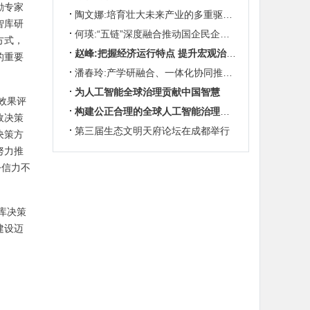
励专家
陶文娜:培育壮大未来产业的多重驱动机制
智库研
何瑛:“五链”深度融合推动国企民企协同发展
方式，
赵峰:把握经济运行特点 提升宏观治理效能
的重要
潘春玲:产学研融合、一体化协同推动农业科技创新
为人工智能全球治理贡献中国智慧
效果评
构建公正合理的全球人工智能治理体系
政决策
第三届生态文明天府论坛在成都举行
决策方
努力推
公信力不
库决策
建设迈