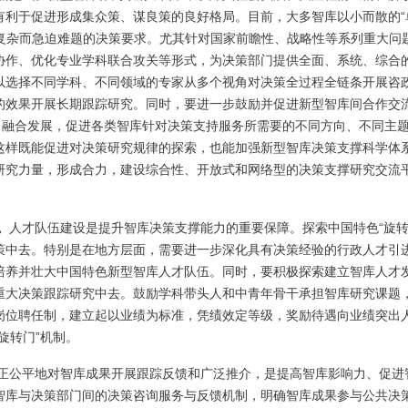
有利于促进形成集众策、谋良策的良好格局。目前，大多智库以小而散的“
中复杂而急迫难题的决策要求。尤其针对国家前瞻性、战略性等系列重大问
协作、优化专业学科联合攻关等形式，为决策部门提供全面、系统、综合
以选择不同学科、不同领域的专家从多个视角对决策全过程全链条开展咨
的效果开展长期跟踪研究。同时，要进一步鼓励并促进新型智库间合作交
、融合发展，促进各类智库针对决策支持服务所需要的不同方向、不同主
这样既能促进对决策研究规律的探索，也能加强新型智库决策支撑科学体
研究力量，形成合力，建设综合性、开放式和网络型的决策支撑研究交流
。
人才队伍建设是提升智库决策支撑能力的重要保障。探索中国特色“旋转
策中去。特别是在地方层面，需要进一步深化具有决策经验的行政人才引
培养并壮大中国特色新型智库人才队伍。同时，要积极探索建立智库人才
重大决策跟踪研究中去。鼓励学科带头人和中青年骨干承担智库研究课题
岗位聘任制，建立起以业绩为标准，凭绩效定等级，奖励待遇向业绩突出
旋转门”机制。
正公平地对智库成果开展跟踪反馈和广泛推介，是提高智库影响力、促进
智库与决策部门间的决策咨询服务与反馈机制，明确智库成果参与公共决