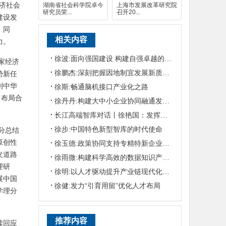
济社会
湖南省社会科学院卓今
上海市发展改革研究院
研究员荣...
召开20...
建设发
。同
相关内容
力。
徐波:面向强国建设 构建自强卓越的高等教育体系
家经济
徐鹏杰:深刻把握因地制宜发展新质生产力的实践要求
势新任
判中华
徐斯:畅通脑机接口产业化之路
、布局合
徐丹丹:构建大中小企业协同融通发展良好生态
长江高端智库对话丨徐艳国：发挥社会科学院重要智库功能 为区域协同发展提供更有力智力支
徐步:中国特色新型智库的时代使命
分总结
原创性
徐玉德:政策协同支持专精特新企业发展
义道路
徐雨微:构建科学高效的数据知识产权保护体系
理研
徐明:以人才驱动提升产业链现代化水平
展中国
徐健:发力“引育用留”优化人才布局
学理分
推荐内容
读回应