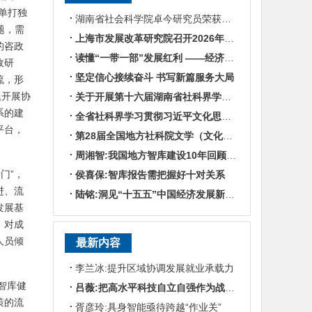
单打独
湖南省社会科学院卓今研究员荣获第九届鲁迅文学奖
题，需
上海市发展改革研究院召开2026年半年度工作会议
的咨政
读懂“一带一部”发展红利 ——经济学专家谈湖南区位优势
政研
坚定信心接续奋斗 书写新篇服务大局
流，形
题开展协
关于开展第十六届湖南省社科界学术年会征文活动的通知
系的建
全省社科界学习贯彻习近平文化思想座谈会发言摘编
平台，
第28届全国地方社科院文学（文化）所所长联席会暨“数智时代地方文化IP建设”学术研讨
周湘智:我国地方智库建设10年回顾与展望
门”，
侯喜保:智库报告需把握好十对关系
进、流
陆铭:洞见“十五五”中国经济发展新趋势——对话上海交通大学中国发展研究院执行院长陆铭
发展基
，对成
人员倾
最新内容
李兰冰:提升区域协调发展就业承载力
智库健
吕薇:把高水平科技自立自强作为战略支撑
策的流
胥彦玲:具身智能亟待跨越“作业关”