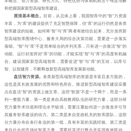
本概念、智力资源、研究方式、特色优势与体制机制五个维度理解
和把握国家新型高端智库建设。
厘清基本概念。
目前，从总体上看，我国智库中的“智”力资源
丰富，为“库”的建设提供了充足智慧保障，但“库”的运行仍然是各类
智库建设的短板。如何将“智”与“库”两者有效结合起来，充分发挥新
型高端智库围绕中心、服务大局的综合决策功能，需要进一步落实
落细。“智”与“库”不是简单组合的并列关系，只有进一步激活“智”的
动能、运行好发挥好“库”的功能，才能实现“智”与“库”的高度有机融
合。建设国家新型高端智库，需要促进“智”与“库”的互动，以库引
智、以智建库，不断释放新型高端智库发展新动能。
盘活智力资源。
各类新型高端智库的资源是丰富且多方面的，
这也是其长效发展的优势和特色所在。推进新型高端智库建设应重
点在盘活“智”的资源上做文章。这些“智源”不是一个两个，而是一系
列一整股力量。第一类是来自高校教师队伍的研究力量，这部分研
究力量学术功底和理论水平较强，需要注重如何进一步激发并引导
其服务智库建设的动力。第二类是来自党政机关的智库团队，这部
分力量分布在各行各业的第一线，具有丰富的实践经验。第三类是
来自社会的市场化智库力量，需要对其进行整合并实现有效联动。