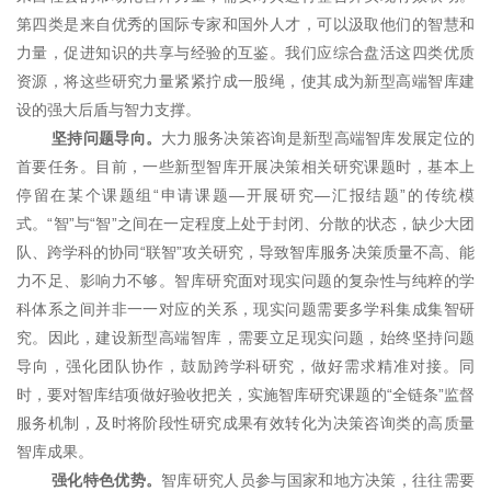
第四类是来自优秀的国际专家和国外人才，可以汲取他们的智慧和
力量，促进知识的共享与经验的互鉴。我们应综合盘活这四类优质
资源，将这些研究力量紧紧拧成一股绳，使其成为新型高端智库建
设的强大后盾与智力支撑。
坚持问题导向。
大力服务决策咨询是新型高端智库发展定位的
首要任务。目前，一些新型智库开展决策相关研究课题时，基本上
停留在某个课题组“申请课题—开展研究—汇报结题”的传统模
式。“智”与“智”之间在一定程度上处于封闭、分散的状态，缺少大团
队、跨学科的协同“联智”攻关研究，导致智库服务决策质量不高、能
力不足、影响力不够。智库研究面对现实问题的复杂性与纯粹的学
科体系之间并非一一对应的关系，现实问题需要多学科集成集智研
究。因此，建设新型高端智库，需要立足现实问题，始终坚持问题
导向，强化团队协作，鼓励跨学科研究，做好需求精准对接。同
时，要对智库结项做好验收把关，实施智库研究课题的“全链条”监督
服务机制，及时将阶段性研究成果有效转化为决策咨询类的高质量
智库成果。
强化特色优势。
智库研究人员参与国家和地方决策，往往需要