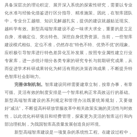
具备深层次的理论积淀、展开深入系统的探索性研究，需要以专业
化水准与经验化借鉴进行区分指导、精准施策。因此，在智库团队
中，专业分工越细、知识见解越扎实，提供的建议就越贴近现实、
越科学有效。新型高端智库建设不必一味求大求全，重要的是立足
自身、准确定位、突出特色、深挖自身优势资源。当前，一些智库
建设模式相似、定位不准，仍然存在“特色不特、优势不优”的现象。
应积极引导智库进行特色差异化互补发展，按照专业属性建立行业
专家库，进一步统计细分各类专家的研究专长与前期研究成果，从
而促进学术科研成果转化为鲜活有用的决策咨询成果，不断提升特
色智库社会影响力。
完善体制机制。
智库建设同样需要建章立制，按章办事，有章
可循。灵活有效的制度安排是一个智库机构正常高效运行的基础。
新型高端智库建设的系列规定和管理办法既要统筹规划，又要做
好“减法”，不断提高科研放管服改革中相关政策实施的灵活性与时效
性，以此优化科研项目和经费管理，探索更为灵活的智库运行和内
部治理机制，为我国智库高质量发展创造良好环境。
新型高端智库建设是一项复杂的系统性工程。在建设过程中，