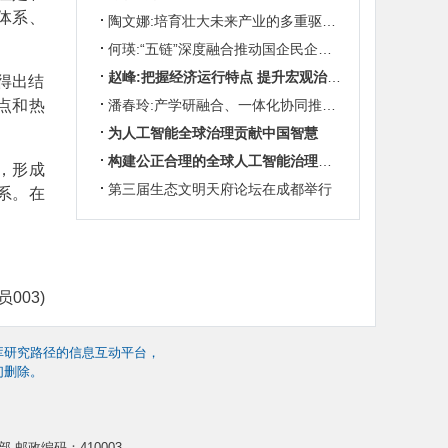
体系、
陶文娜:培育壮大未来产业的多重驱动机制
何瑛:“五链”深度融合推动国企民企协同发展
赵峰:把握经济运行特点 提升宏观治理效能
得出结
点和热
潘春玲:产学研融合、一体化协同推动农业科技创新
为人工智能全球治理贡献中国智慧
构建公正合理的全球人工智能治理体系
，形成
第三届生态文明天府论坛在成都举行
系。在
003)
库研究路径的信息互动平台，
们删除。
 邮政编码：410003