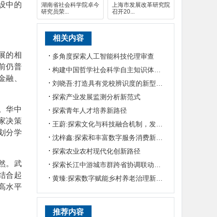
设中的
湖南省社会科学院卓今
上海市发展改革研究院
研究员荣...
召开20...
相关内容
展的相
多角度探索人工智能科技伦理审查
前仍普
构建中国哲学社会科学自主知识体系的湖南探索
金融、
刘晓吾:打造具有党校辨识度的新型智库实践与启示——基于重庆市委党校的探索实践
探索产业发展监测分析新范式
。华中
探索青年人才培养新路径
家决策
王蔚:探索文化与科技融合机制，发展红色文化新业态
划分学
沈梓鑫:探索和丰富数字服务消费新模式
探索农业农村现代化创新路径
然。武
探索长江中游城市群跨省协调联动发展机制
结合起
黄臻:探索数字赋能乡村养老治理新路径
高水平
推荐内容