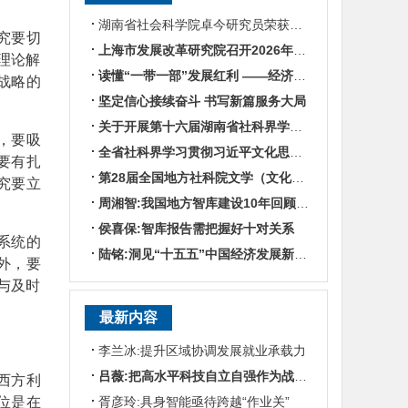
湖南省社会科学院卓今研究员荣获第九届鲁迅文学奖
究要切
上海市发展改革研究院召开2026年半年度工作会议
理论解
读懂“一带一部”发展红利 ——经济学专家谈湖南区位优势
战略的
坚定信心接续奋斗 书写新篇服务大局
关于开展第十六届湖南省社科界学术年会征文活动的通知
，要吸
全省社科界学习贯彻习近平文化思想座谈会发言摘编
要有扎
第28届全国地方社科院文学（文化）所所长联席会暨“数智时代地方文化IP建设”学术研讨
究要立
周湘智:我国地方智库建设10年回顾与展望
侯喜保:智库报告需把握好十对关系
系统的
陆铭:洞见“十五五”中国经济发展新趋势——对话上海交通大学中国发展研究院执行院长陆铭
外，要
与及时
最新内容
李兰冰:提升区域协调发展就业承载力
吕薇:把高水平科技自立自强作为战略支撑
西方利
位是在
胥彦玲:具身智能亟待跨越“作业关”