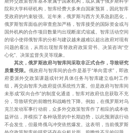
斯外交政策智库基本隶属于国家机构，或从属于俄罗斯科学
院和大学科研机构，智库经费大多来自国家预算，因此智库
受政府的约束较强。近年来，俄罗斯与西方关系急剧恶化，
俄罗斯智库面临的审查愈加严格，智库接受的国际资金或与
国外机构的合作项目数量均出现断崖式缩减。智库活动空间
的缩小使得俄智库的分析与建议越来越难以超出政府对现有
问题的看法，从而出现智库替政府政策背书、决策咨询“空
心化”、决策监督失灵等现象。
其次，俄罗斯政府与智库间采取非正式合作，导致研究
质量受限。
俄政府与智库间的合作是基于“单向需求”，即政
府委派外交政策课题或针对具体任务与智库建立临时工作
组，再交由智库为政府提供系统性方案。但是政府与智库间
未形成“双向合作”的制度化通道，智库对政府信息获取不充
分，导致研究的前瞻性和战略性下降。例如，在俄罗斯对乌
克兰发动军事行动前，众多外交政策智库作了相应的成本收
益评估，并模拟了各种场景的中长期趋势，以此预测该行动
不会发生，但最终俄乌冲突依然爆发。这表明，当前俄罗斯
外交政策智库的研究还存在分析片面、前瞻性不足的问题，