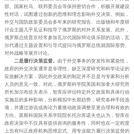
部、国家杜马、联邦委员会等保持密切合作，积极开展建设
性对话，试图通过创新的思维和理念影响外交决策。例如，
外交与国防政策委员会多年来的研究报告、出版物和年度研
讨会主题几乎见证和指导了俄罗斯的对外关系发展。此外，
俄罗斯总统普京经常参加瓦尔代国际辩论俱乐部的活动，瓦
尔代通过主题设置和引导式提问与俄罗斯总统就国际形势、
对外战略等展开讨论。
二是履行决策监督。
由于外交事务的突发性和紧急性，
政府的外交决策通常是非理性、缺乏深度研究和科学论证的
应急解决方案，因此外交政策的制定并不总是与专家和分析
人员的意见一致。对此，俄罗斯科学院美国和加拿大研究所
所长加尔布佐夫表示，智库应评估特定外交政策和具体行动
实施后的多种影响，分析模拟中长期趋势，研究各种手段选
项，并通过游说或舆论力量推动政策调整至更合理和有效的
方向。莫斯科国际关系学院院长托尔库诺夫也认为，智库在
政府决策中不仅具有提供咨询的服务性，同时也在一定程度
上负有纠正政府机构思维定式、用专业能力履行决策监督的