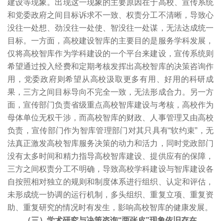
建设等现象。出现这一现象的主要原因在于高校、宣传系统
和党委政府之间目标诉求不一致、权责分工不清晰，导致心
没往一处想、劲没往一处使、智没往一处谋，无法达成统一
目标。一方面，高校建设智库的主要目的是服务学科发展，
仅将高校智库作为学科建设的一个平台来建设，宣传系统则
希望通过投入经费和定期考核发挥出高校智库的决策咨询作
用，党委政府则希望从高校汲取更多有用、好用的科研成
果，三方之间目标导向不完全一致，无法形成合力。另一方
面，宣传部门负责省级重点高校智库建设与考核，高校作为
母体单位无权干涉，而高校智库的财政、人事管理又由高校
负责，宣传部门作为智库管理部门对其只具有“软约束”，无
法真正激发高校智库服务决策的动力和活力，同时党政部门
没有太多时间和精力指导高校智库建设、提供应有的保障，
三方之间权责分工不明确，导致高校学科建设与智库建设各
自按照相对独立的规则和制度体系进行组织、认定和评估，
未形成统一协调的运行机制，多头组织、重复立项、重复资
助、重复研究的情况时有发生，影响高校智库的健康发展。
（三）学术研究与决策咨询“两张皮”现象依旧存在