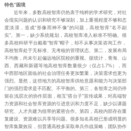
特色”困境
近年来，多数高校智库仍热衷于纯粹的学术研究，对社
会现实问题的认识和研究不够深刻，加上重视程度不够和态
度淡漠，造成“形像而神不像”的问题，高校智库“名不副
实”。第一，缺少系统规划，高校智库准入标准不明确。很
多高校科研平台戴着“智库”帽子，却不从事决策咨询工作，
高校智库处于无标准、无考核的管理状态。第二，发展布局
不均衡，尚未引起偏远地区院校的重视。据统计，青海、山
西、西藏和新疆等地高校智库数量很少（仅占1.7%），而
中西部地区面临的社会治理任务更加繁重，决策需求也更为
强烈。显然，这些地方的高校智库供给意愿和能力与决策部
门的强烈需求是不匹配、不平衡的。第三，各智库之间仍停
留在浅层次的协作层面，相互“搭台子”宣传成果，对高端智
力资源和社会智库资源的引进意识和力度不足，缺少以课题
研究、人才共建为纽带的紧密合作。第四，高校内部存在重
复建设、资源难以共享等问题。很多知名高校已形成明显的
智库集聚效应，但普通高校多采取单兵作战策略，团队协作