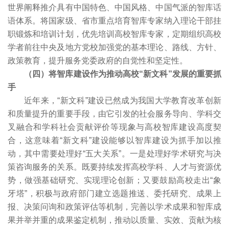
世界阐释推介具有中国特色、中国风格、中国气派的智库话
语体系。将国家级、省市重点培育智库专家纳入理论干部挂
职锻炼和培训计划，优先培训高校智库专家，定期组织高校
学者前往中央及地方党校加强党的基本理论、路线、方针、
政策教育，提升服务党委政府的自觉性和坚定性。
（四）将智库建设作为推动高校“新文科”发展的重要抓
手
近年来，“新文科”建设已然成为我国大学教育改革创新
和质量提升的重要手段，由它引发的社会服务导向、学科交
叉融合和学科社会贡献评价等现象与高校智库建设高度契
合，这意味着“新文科”建设能够以智库建设为抓手加以推
动，其中需要处理好“五大关系”。一是处理好学术研究与决
策咨询服务的关系。既要持续发挥高校学科、人才与资源优
势，做强基础研究、实现理论创新；又要鼓励高校走出“象
牙塔”，积极与政府部门建立选题推送、委托研究、成果上
报、决策问询和政策评估等机制，完善以学术成果和智库成
果并举并重的成果鉴定机制，推动以质量、实效、贡献为核