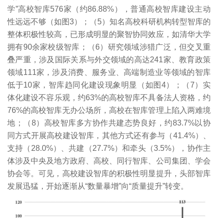
学”高校智库576家（约86.88%），普通高校智库建设主动
性远远不够（如图3）；（5）知名高校科研机构转型智库的
整体积极性较高，已形成明显的聚智协同效应，如清华大学
拥有90余家校级智库；（6）研究领域涉猎广泛，但交叉重
叠严重，涉及国际关系与外交领域的高达241家、教育政策
领域111家，涉及消费、服务业、高端制造业等领域的智库
低于10家，智库趋同化建设现象明显（如图4）；（7）实
体化建设不容乐观，约63%的高校智库不具备法人资格，约
76%的高校智库无办公场所，高校在智库管理上陷入两难境
地；（8）高校智库多方协作共建态势良好，约83.7%以协
同方式开展高校建设智库，其他方式还有参与（41.4%）、
支持（28.0%）、共建（27.7%）和牵头（3.5%），协作主
体涉及中央及地方政府、高校、同行智库、公司集团、学会
协会等。可见，高校建设智库的积极性明显提升，头部智库
发展迅猛，开始逐渐从“数量暴增”向“质量提升”转变。