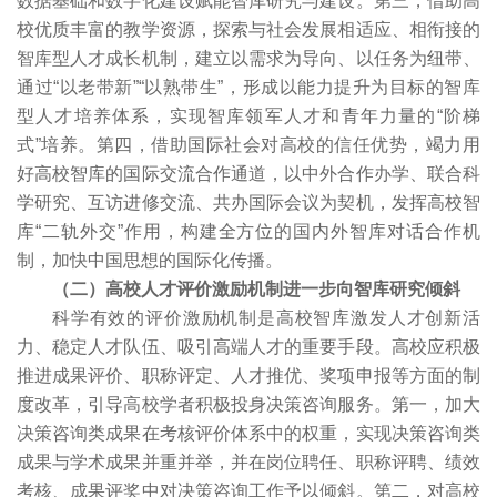
数据基础和数字化建设赋能智库研究与建设。第三，借助高
校优质丰富的教学资源，探索与社会发展相适应、相衔接的
智库型人才成长机制，建立以需求为导向、以任务为纽带、
通过“以老带新”“以熟带生”，形成以能力提升为目标的智库
型人才培养体系，实现智库领军人才和青年力量的“阶梯
式”培养。第四，借助国际社会对高校的信任优势，竭力用
好高校智库的国际交流合作通道，以中外合作办学、联合科
学研究、互访进修交流、共办国际会议为契机，发挥高校智
库“二轨外交”作用，构建全方位的国内外智库对话合作机
制，加快中国思想的国际化传播。
（二）高校人才评价激励机制进一步向智库研究倾斜
科学有效的评价激励机制是高校智库激发人才创新活
力、稳定人才队伍、吸引高端人才的重要手段。高校应积极
推进成果评价、职称评定、人才推优、奖项申报等方面的制
度改革，引导高校学者积极投身决策咨询服务。第一，加大
决策咨询类成果在考核评价体系中的权重，实现决策咨询类
成果与学术成果并重并举，并在岗位聘任、职称评聘、绩效
考核、成果评奖中对决策咨询工作予以倾斜。第二，对高校