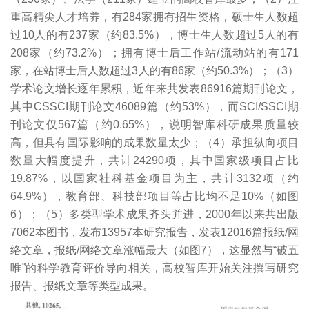
重高精尖人才培养，有284家拥有招生资格，硕士生人数超
过10人的有237家（约83.5%），博士生人数超过5人的有
208家（约73.2%）；拥有博士后工作站/流动站的有171
家，在站博士后人数超过3人的有86家（约50.3%）；（3）
学术论文增长逐年累积，近年来共发表86916篇期刊论文，
其中CSSCI期刊论文46089篇（约53%），而SCI/SSCI期
刊论文仅567篇（约0.65%），说明智库科研成果质量较
高，但具有国际影响的成果数量太少；（4）承担纵向项目
数量大幅度提升，共计24290项，其中国家级项目占比
19.87%，以国家社科基金项目为主，共计3132项（约
64.9%），教育部、科技部项目等占比均不足10%（如图
6）；（5）多类型学术成果齐头并进，2000年以来共出版
7062本图书，发布13957本研究报告，发表12016篇报纸/网
络文章，报纸/网络文章涨幅最大（如图7），这显然与“破五
唯”的科学教育评价导向相关，高校智库开始关注撰写研究
报告、报纸文章等类型成果。