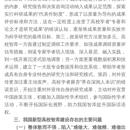
的内参、研究报告和决策咨询活动纳入成果认定范围，探索
实行科研成果的“代表作制度”，形成了以质量为导向的成果
评价标准和方法，这在一定程度上改变了高校学者“专著和
论文才是研究成果”的错误认知，逐渐将成果质量和实效作
为科学研究的最终目标。第三，政策研究方法更加多元。高
校智库一方面通过制定调研工作要求、加强成果调研质量评
估等措施，倒逼专家学者切入现场、深入基层、融入实践，
到一线开展沉浸式驻地调查；另一方面更重视数据积累和技
术运用，建立了一大批专业数据库和信息系统，帮助学者形
成具有自身专业特色的研究方法和研究模式。第四，对外宣
传更加注重主动发声。高校学者摒弃“养在深闺人未识”的错
误意识，开始注重对外宣传自身的研究成果，主动对外宣贯
中国政策主张，积极加入国际性学术组织，参与国际性学术
活动，不断开拓国际化视野，助力我国智库提升国际话语
权。
三、我国新型高校智库建设存在的主要问题
（一）整体散而不强，陷入“难做大、难做精、难做出