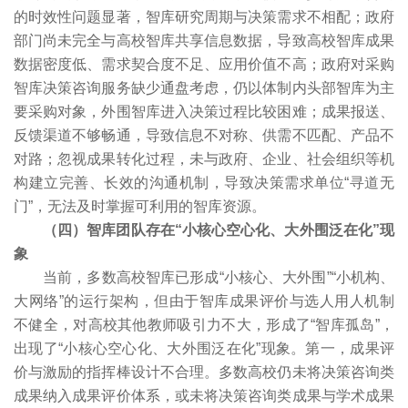
的时效性问题显著，智库研究周期与决策需求不相配；政府
部门尚未完全与高校智库共享信息数据，导致高校智库成果
数据密度低、需求契合度不足、应用价值不高；政府对采购
智库决策咨询服务缺少通盘考虑，仍以体制内头部智库为主
要采购对象，外围智库进入决策过程比较困难；成果报送、
反馈渠道不够畅通，导致信息不对称、供需不匹配、产品不
对路；忽视成果转化过程，未与政府、企业、社会组织等机
构建立完善、长效的沟通机制，导致决策需求单位“寻道无
门”，无法及时掌握可利用的智库资源。
（四）智库团队存在“小核心空心化、大外围泛在化”现
象
当前，多数高校智库已形成“小核心、大外围”“小机构、
大网络”的运行架构，但由于智库成果评价与选人用人机制
不健全，对高校其他教师吸引力不大，形成了“智库孤岛”，
出现了“小核心空心化、大外围泛在化”现象。第一，成果评
价与激励的指挥棒设计不合理。多数高校仍未将决策咨询类
成果纳入成果评价体系，或未将决策咨询类成果与学术成果