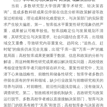
当前，多数研究型大学强调“重学术研究、轻决策咨
询”，造成多数科研成果仅停留在信息分析和政策解读等政
策过程前端，理论成果转化难度较大，与决策部门的实际需
求产生较大偏差。第一，智库低水平重复性研究现象仍然严
重，成果被认可概率较低。智库战略定位与发展规划不清
晰，其研究定位与决策需求、社会问题结合度不高，出现领
域交叉重叠，导致研究内容重复化、趋同化；“追热点、赶
时髦”的痼疾仍未完全克服，出现“千库一面”“万库一声”的尴
尬局面；高校智库成果更侧重于数据、信息和政策的分析与
解读，而这种阐释性研究成果难以解决现实问题；高校绩效
考核促使智库学者只能停留在碎片化、重复性研究中，无法
潜下心来做战略性、前瞻性和储备性研究；智库学者多数仍
停留在原有的学科和领域，缺少行业政策与前瞻研究相关的
培养与训练，对前瞻性、前沿性问题浅尝辄止，没有做深入
调查研究。第二，智政精准对接机制缺失，咨政研究与政策
运行脱节。多数高校学者难以直接接触决策部门，智库与决
策部门的联系有赖于“关系”和资历；高校智库参与决策咨询