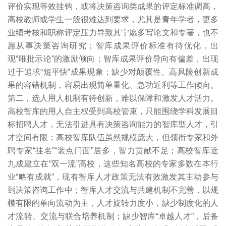
评价实现等效挂钩，或将决策咨询类成果的评定标准调高，
高校教师或学生一般很难达到要求，尤其是青年学者，更多
业绩考核和职称评定压力导致其宁愿多写论文和专著，也不
愿从事决策咨询研究；智库成果评价标准有待优化，出
现“唯批示论”的激励倾向；智库成果评价导向有偏差，出现
过于追求“短平快”成果现象；缺少对颠覆性、高风险创新成
果的容错机制，容易出现简单量化、急功近利等工作倾向。
第二，选人用人机制有待创新，难以保障和激发人才活力。
高校智库的用人自主权受到高校管束，只能围绕学科发展目
标招聘人才，无法引进具有决策咨询能力的智库型人才，引
才空间有限；高校智库队伍虽然规模庞大，但领衔专家和外
聘专家“挂名”“装点门面”居多，智力贡献不足；高校智库近
九成建立在“双一流”高校，这些知名高校的专家多数在本行
业“略有成就”，现有智库人才政策无法有效激发其主动参与
到决策咨询工作中；智库人才交流与共建机制不完善，以规
模有限的单向流动为主，人才旋转力度小，缺少制度化的人
才流转、交流与联合培养机制；缺少智库“卓越人才”，后备