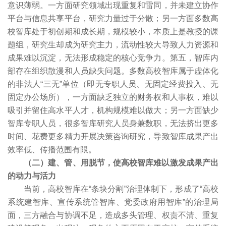
意识薄弱。一方面研究领域出现重复和雷同，并未建立协作
平台与信息共享平台，研究力量过于分散；另一方面多数高
校智库处于初创期和成长期，规模较小，本质上是教授的课
题组，研究生却成为研究主力，流动性较大导致人力资源和
成果难以沉淀，无法形成稳定的核心竞争力。第五，智库内
部存在组织散漫和人员缺失问题。多数高校智库属于虚体化
的非法人“三无”单位（即无专职人员、无固定经费投入、无
固定办公场所），一方面缺乏独立的财务权和人事权，难以
吸引并留住高水平人才，机构规模难以做大；另一方面缺少
智库专职人员，很多智库研究人员身兼数职，无法挤出更多
时间、花费更多精力开展决策咨询研究，导致智库成果产出
效率低、传播范围有限。
（二）建、管、用脱节，使高校智库难以激发成果产出
的动力与活力
当前，高校智库在“条块分割”治理体制下，形成了“高校
系统建智库、宣传系统管智库、党委政府用智库”的治理局
面，三方融合与协调不足，造成多头管理、权责不清、重复