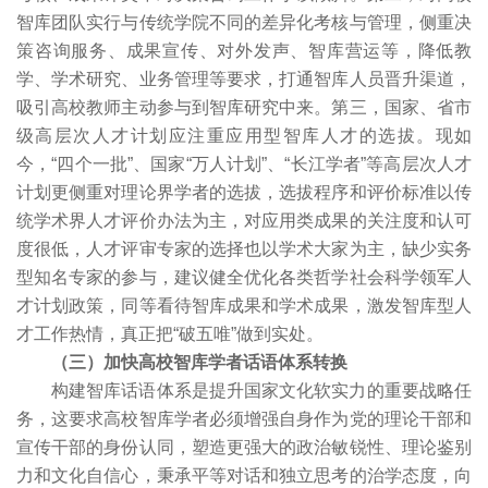
智库团队实行与传统学院不同的差异化考核与管理，侧重决
策咨询服务、成果宣传、对外发声、智库营运等，降低教
学、学术研究、业务管理等要求，打通智库人员晋升渠道，
吸引高校教师主动参与到智库研究中来。第三，国家、省市
级高层次人才计划应注重应用型智库人才的选拔。现如
今，“四个一批”、国家“万人计划”、“长江学者”等高层次人才
计划更侧重对理论界学者的选拔，选拔程序和评价标准以传
统学术界人才评价办法为主，对应用类成果的关注度和认可
度很低，人才评审专家的选择也以学术大家为主，缺少实务
型知名专家的参与，建议健全优化各类哲学社会科学领军人
才计划政策，同等看待智库成果和学术成果，激发智库型人
才工作热情，真正把“破五唯”做到实处。
（三）加快高校智库学者话语体系转换
构建智库话语体系是提升国家文化软实力的重要战略任
务，这要求高校智库学者必须增强自身作为党的理论干部和
宣传干部的身份认同，塑造更强大的政治敏锐性、理论鉴别
力和文化自信心，秉承平等对话和独立思考的治学态度，向