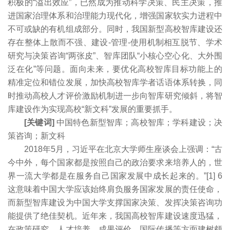
积极的“溢出效应”，已然成为推动科学决策、民主决策，推
进国家治理体系和治理能力现代化，增强国家软实力进程中
不可或缺的有机组成部分。同时，我国新型高校智库建设还
存在整体上散而不强、建设-管理-使用机制相互脱节、学术
研究与决策咨询“两张皮”、智库团队“小核心空心化、大外围
泛在化”等问题。面向未来，要优化高校智库目标功能上的
精准定位和错位发展，加快高校智库学者话语体系转换，同
时推动高校人才评价激励机制进一步向智库研究倾斜，将智
库建设作为实现高校“新文科”发展的重要抓手。
[关键词]
中国特色新型智库；高校智库；学科建设；决
策咨询；新文科
2018年5月，习近平在北京大学师生座谈会上强调：“古
今中外，每个国家都是按照自己的政治要求来培养人的，世
界一流大学都是在服务自己国家发展中成长起来的。”[1] 6
这意味着中国大学应该始终肩负服务国家发展的责任使命，
而新型智库建设为中国大学支撑国家决策、发挥决策咨询功
能提供了绝佳契机。近年来，我国高校智库建设速度迅猛，
在政策研究、人才培养、成果评价、国际传播等方面建树颇