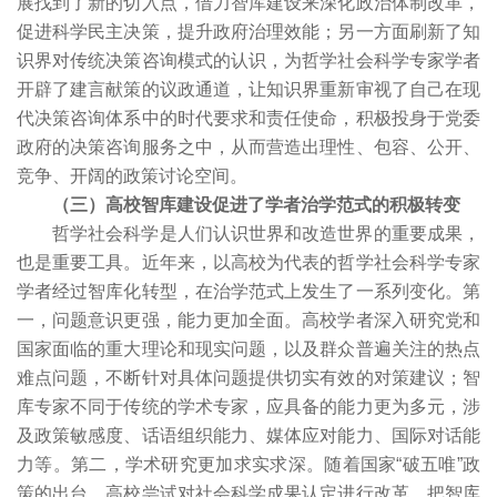
展找到了新的切入点，借力智库建设来深化政治体制改革，
促进科学民主决策，提升政府治理效能；另一方面刷新了知
识界对传统决策咨询模式的认识，为哲学社会科学专家学者
开辟了建言献策的议政通道，让知识界重新审视了自己在现
代决策咨询体系中的时代要求和责任使命，积极投身于党委
政府的决策咨询服务之中，从而营造出理性、包容、公开、
竞争、开阔的政策讨论空间。
（三）高校智库建设促进了学者治学范式的积极转变
哲学社会科学是人们认识世界和改造世界的重要成果，
也是重要工具。近年来，以高校为代表的哲学社会科学专家
学者经过智库化转型，在治学范式上发生了一系列变化。第
一，问题意识更强，能力更加全面。高校学者深入研究党和
国家面临的重大理论和现实问题，以及群众普遍关注的热点
难点问题，不断针对具体问题提供切实有效的对策建议；智
库专家不同于传统的学术专家，应具备的能力更为多元，涉
及政策敏感度、话语组织能力、媒体应对能力、国际对话能
力等。第二，学术研究更加求实求深。随着国家“破五唯”政
策的出台，高校尝试对社会科学成果认定进行改革，把智库