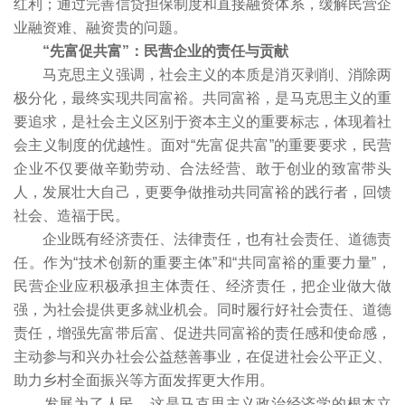
红利；通过完善信贷担保制度和直接融资体系，缓解民营企
业融资难、融资贵的问题。
“先富促共富”：民营企业的责任与贡献
马克思主义强调，社会主义的本质是消灭剥削、消除两
极分化，最终实现共同富裕。共同富裕，是马克思主义的重
要追求，是社会主义区别于资本主义的重要标志，体现着社
会主义制度的优越性。面对“先富促共富”的重要要求，民营
企业不仅要做辛勤劳动、合法经营、敢于创业的致富带头
人，发展壮大自己，更要争做推动共同富裕的践行者，回馈
社会、造福于民。
企业既有经济责任、法律责任，也有社会责任、道德责
任。作为“技术创新的重要主体”和“共同富裕的重要力量”，
民营企业应积极承担主体责任、经济责任，把企业做大做
强，为社会提供更多就业机会。同时履行好社会责任、道德
责任，增强先富带后富、促进共同富裕的责任感和使命感，
主动参与和兴办社会公益慈善事业，在促进社会公平正义、
助力乡村全面振兴等方面发挥更大作用。
发展为了人民，这是马克思主义政治经济学的根本立