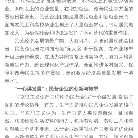
总值、70%以上的技术创新成果、80%以上的城镇劳动就
业、90%以上的企业数量，在增加就业、改善民生等方面的
贡献日益突出。民营企业积极发展灵活就业和新就业形态，
面向农民工和高校毕业生创造了大量就业岗位，带动居民增
加收入，为确保社会和谐稳定发挥了不可替代的重要作用。
民营经济发展前景广阔、大有可为。为更好展现使命担
当，民营企业当在科技创新“无人区”勇于探索、在产业转型
升级上善作善成、在助力共同富裕上唯实争先，努力为培育
新质生产力、建设现代化产业体系、全面推进乡村振兴、保
障和改善民生等多作贡献，更好激活经济高质量发展“一池
春水”。
“一心谋发展”：民营企业的创新与转型
马克思主义生产力理论为民营企业“一心谋发展”提供了
深刻的理论指导。首先，生产力是推动民营企业发展的核心
动力。马克思主义认为，生产力是人类改造自然、征服自
然、获取物质生活资料的能力，包括劳动者、劳动工具和劳
动对象三个基本要素。民营企业应重视生产力要素的优化组
合，不断调整生产关系以适应生产力发展。其次，技术创新