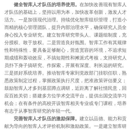
健全智库人才队伍的培养使用。
在加快改善现有智库人
才队伍的基础上，坚持以用为本，加快改革创新，激发人才
活力。一是加强现代治理。持续优化智库组织管理，打造小
而精的核心管理团队，提升内部治理水平，确保研究人员全
身心投入专业研究。建立智库研究带头人、课题组制度，充
分授权、敢于放权。二是营造良好氛围。智库工作有其规律
性和特殊性，要具备足够耐心，营造宽容的环境，不追求短
期成绩和轰动效应，不搞短期性和摊派式考核，支持研究人
员扑下身子搞研究、作探索，开展有深度、利长远的研究。
三是抓好系统培养。推动智库专家到党政部门挂职任职，熟
悉政策制定过程，掌握政策执行尺度，把准政策评估要义；
鼓励智库人才多到基层蹲点调研，近距离了解社情民意，回
应百姓关切；搭建多方位学术交流平台，提供出国交流学习
机会；在有条件的高校开设智库相关专业或专门课程，培养
有志于从事智库研究的年轻一代。
完善智库人才队伍的激励保障。
建立以品德、能力和贡
献为导向的智库人才评价机制和激励政策。一是建立智库研