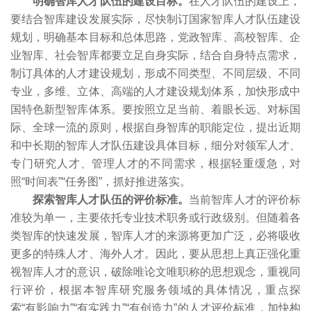
明确智库人才队伍的建设目标。
在人才队伍的建设上，
要结合智库建设发展实际，尽快制订国家智库人才队伍建设
规划，明确基本目标和总体思路，党政智库、高校智库、企
业智库、社会智库都要立足自身实际，结合自身特点需求，
制订具体的人才建设规划，形成不同类型、不同层级、不同
专业，多维、立体、高端的人才建设规划体系，加快形成中
国特色新型智库体系。要按照立足当前、着眼长远、对标国
际、全球一流的原则，根据自身智库的职能定位，提出近期
和中长期的智库人才队伍建设具体目标，细分对领军人才、
专门研究人才、管理人才的不同需求，根据轻重缓急，对
照“时间表”“任务图”，抓好推进落实。
探索智库人才队伍的评价标准。
当前智库人才的评价标
准较为单一，主要依托专业技术职务或行政级别。但随着各
类智库的快速发展，智库人才的来源将更加广泛，必将吸收
更多的特殊人才、海外人才。因此，要从思想上真正强化重
视智库人才的意识，破除唯论文唯职称的思想观念，重视同
行评价，根据本智库研究服务领域的具体情况，重点探
索“有影响力”“有实践力”“有创造力”的人才评价标准，加快构