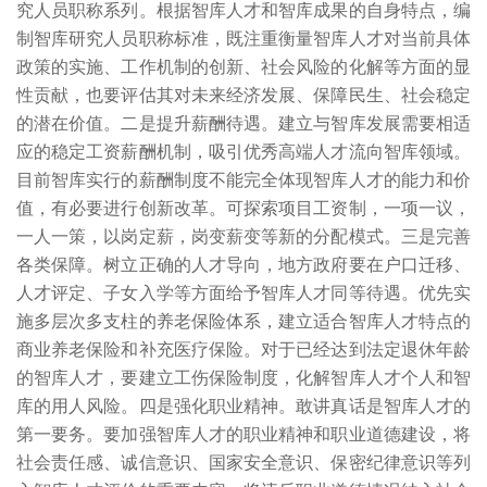
究人员职称系列。根据智库人才和智库成果的自身特点，编
制智库研究人员职称标准，既注重衡量智库人才对当前具体
政策的实施、工作机制的创新、社会风险的化解等方面的显
性贡献，也要评估其对未来经济发展、保障民生、社会稳定
的潜在价值。二是提升薪酬待遇。建立与智库发展需要相适
应的稳定工资薪酬机制，吸引优秀高端人才流向智库领域。
目前智库实行的薪酬制度不能完全体现智库人才的能力和价
值，有必要进行创新改革。可探索项目工资制，一项一议，
一人一策，以岗定薪，岗变薪变等新的分配模式。三是完善
各类保障。树立正确的人才导向，地方政府要在户口迁移、
人才评定、子女入学等方面给予智库人才同等待遇。优先实
施多层次多支柱的养老保险体系，建立适合智库人才特点的
商业养老保险和补充医疗保险。对于已经达到法定退休年龄
的智库人才，要建立工伤保险制度，化解智库人才个人和智
库的用人风险。四是强化职业精神。敢讲真话是智库人才的
第一要务。要加强智库人才的职业精神和职业道德建设，将
社会责任感、诚信意识、国家安全意识、保密纪律意识等列