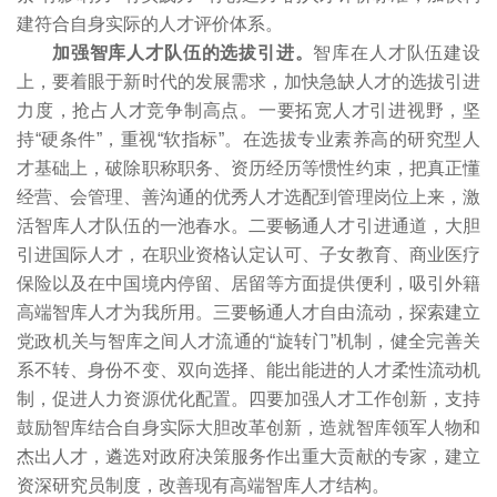
建符合自身实际的人才评价体系。
加强智库人才队伍的选拔引进。
智库在人才队伍建设
上，要着眼于新时代的发展需求，加快急缺人才的选拔引进
力度，抢占人才竞争制高点。一要拓宽人才引进视野，坚
持“硬条件”，重视“软指标”。在选拔专业素养高的研究型人
才基础上，破除职称职务、资历经历等惯性约束，把真正懂
经营、会管理、善沟通的优秀人才选配到管理岗位上来，激
活智库人才队伍的一池春水。二要畅通人才引进通道，大胆
引进国际人才，在职业资格认定认可、子女教育、商业医疗
保险以及在中国境内停留、居留等方面提供便利，吸引外籍
高端智库人才为我所用。三要畅通人才自由流动，探索建立
党政机关与智库之间人才流通的“旋转门”机制，健全完善关
系不转、身份不变、双向选择、能出能进的人才柔性流动机
制，促进人力资源优化配置。四要加强人才工作创新，支持
鼓励智库结合自身实际大胆改革创新，造就智库领军人物和
杰出人才，遴选对政府决策服务作出重大贡献的专家，建立
资深研究员制度，改善现有高端智库人才结构。