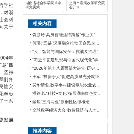
湖南省社会科学院卓今
上海市发展改革研究院
哲学社
研究员荣...
召开20...
，对浙
社会科
相关内容
间关于
胥彦玲:具身智能亟待跨越“作业关”
何瑛:“五链”深度融合推动国企民企协同发展
“人工智能与国际安全：挑战及治理”国际学术研讨会在京召开
04年
“习近平党建思想与中国式现代化”学术研讨会在华东政法大学举行
“意”四
“2026年第十八届西部大讲堂·历史学论坛”在陕西师范大学举行
、坚持
王军:“投资于人”促进高质量充分就业
求我们各
吴华清:以数字乡村建设赋能农业农村现代化
民族兴
潘路:以“科技+文化”拓展湖南红色文旅发展之路
化奉献
出了一系
聚焦“三海两亚”原创性区域概念
全球数字经济大会“数智经济与人才培养”专题论坛举行
史发展
推荐内容