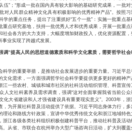
队伍”；“形成一批在国内具有较大影响的基础研究成果，一批对
批对人民群众精神文化具有积极影响的优秀精神产品”。按照习
科学的重点任务，提出了注重抓好“五个一批”：实施一批重点基
批重点研究基地，扶持一批优秀人才和优秀成果，开展一批重点
和社会各方的大力支持，大幅度增加财政投入，优化资源配置，
科事业实现了跨越式发展。
强调“提高人民的思想道德素质和科学文化素质，需要哲学社会
科学的重要举措，是推动社会发展进步的重要力量。习近平总
的文化需求，一方面强调哲学社会科学要提供更多更好的精神产
浙江一些农村、城镇和城市社区的社科活动组织管理、科普宣传
众人文社科素养及需求调查，强调“这对全面掌握我省当前公众
化大省建设和人才强省建设具有重要现实意义”。2003年，浙
查，为开展社科普及活动提供了依据。习近平同志身体力行，多
的理论和路线方针政策，宣讲中华优秀传统文化和浙江地域特色
，浙江各级各类社科组织积极创建科普平台，推动社科普及活动
高。从省、市联合在杭州举办大型广场咨询日活动，扩大到覆盖