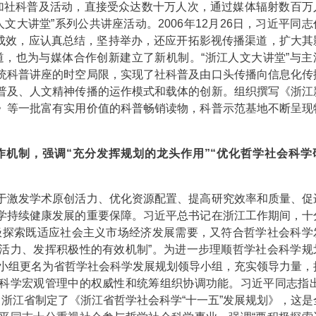
加社科普及活动，直接受众达数十万人次，通过媒体辐射数百万
人文大讲堂”系列公共讲座活动。2006年12月26日，习近平同
有成效，应认真总结，坚持举办，还应开拓影视传播渠道，扩大其
道，也为与媒体合作创新建立了新机制。“浙江人文大讲堂”与主
统科普讲座的时空局限，实现了社科普及由口头传播向信息化传
普及、人文精神传播的运作模式和载体的创新。组织撰写《浙江
》等一批富有实用价值的科普畅销读物，科普示范基地不断呈现
作机制，强调“充分发挥规划的龙头作用”“优化哲学社会科学
激发学术原创活力、优化资源配置、提高研究效率和质量、促
学持续健康发展的重要保障。习近平总书记在浙江工作期间，十
极探索既适应社会主义市场经济发展需要，又符合哲学社会科学
活力、发挥积极性的有效机制”。为进一步理顺哲学社会科学规
导小组更名为省哲学社会科学发展规划领导小组，充实领导力量，
科学宏观管理中的权威性和统筹组织协调功能。习近平同志指出
，浙江省制定了《浙江省哲学社会科学“十一五”发展规划》，这是