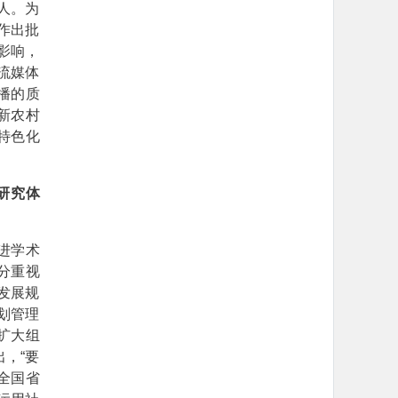
人。为
志作出批
影响，
流媒体
播的质
新农村
特色化
研究体
进学术
分重视
发展规
划管理
扩大组
，“要
全国省