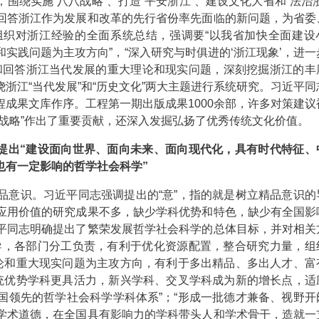
绕实施“八八战略”、打造“平安浙江”、建设文化大省和“法治浙
回答浙江作为发展和改革的先行省份率先面临的新问题，为省委
组织对浙江经验的全面系统总结，强调要“以我省加快全面建设
实践问题为主攻方向”，“深入研究与时俱进的‘浙江现象’，进一
探索和回答浙江当代发展的重大理论和现实问题，深刻挖掘浙江的丰
浙江“当代发展”和“历史文化”两大主题进行系统研究。习近平同
成果文库作序。工程第一期出版成果1000余部，许多对策建议
战略”作出了重要贡献，还深入发掘弘扬了优秀传统文化价值。
，提出“建设面向世界、面向未来、面向现代化，具有时代特征、
也有一定影响的哲学社会科学”
意识。习近平同志强调提出的“意”，指的就是树立精品意识的
应用价值的研究成果不多，缺少学科优势和特色，缺少有全国影
平同志明确提出了繁荣发展哲学社会科学的总体目标，并对相关
导，各部门分工负责，有利于优化资源配置，整合研究力量，组
理论和重大现实问题为主攻方向，有利于多出精品、多出人才、富
传统优势学科更具活力，新兴学科、交叉学科成为新的增长点，适
国领先的哲学社会科学学科体系”；“形成一批德才兼备、视野开
学术道德，在全国具有影响力的学科带头人和学术骨干，造就一