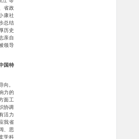
江”等
、省政
小康社
步总结
厚历史
志亲自
被领导
中国特
导向。
响力的
方面工
织协调
有活力
应我省
阔、思
支学科