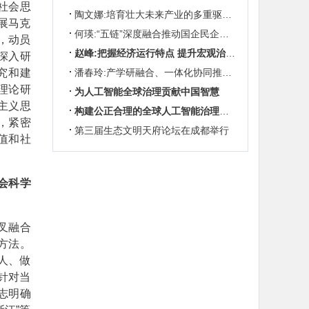
社会思
陶文娜:培育壮大未来产业的多重驱动机制
展马克
何瑛:“五链”深度融合推动国企民企协同发展
，动员
赵峰:把握经济运行特点 提升宏观治理效能
深入研
究和建
潘春玲:产学研融合、一体化协同推动农业科技创新
理论研
为人工智能全球治理贡献中国智慧
主义思
构建公正合理的全球人工智能治理体系
，紧密
第三届生态文明天府论坛在成都举行
值和社
会科学
叉融合
方法。
人、做
针对当
志明确