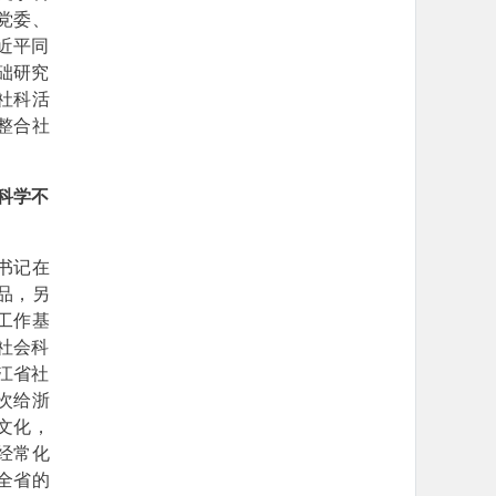
党委、
近平同
础研究
社科活
整合社
科学不
书记在
品，另
工作基
社会科
江省社
次给浙
文化，
经常化
全省的