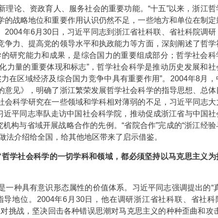
理论、资政育人、服务社会的重要功能。“十五”以来，浙江哲
学的战略地位和重要作用认识仍然不足，一些地方和单位在制定
2004年6月30日，习近平同志到浙江省社科联、省社科院调研
竞争力、提高党的领导水平和执政能力等方面，深刻阐述了哲学
学的研究能力和成果，是综合国力的重要组成部分；哲学社会科
化力量的重要体现和标志”，哲学社会科学是推动历史发展和社
力在区域经济及综合国力竞争中具有重要作用”。2004年8月，
的意见》，明确了浙江繁荣发展哲学社会科学的指导思想、总体
社会科学研究在一些领域和学科相对薄弱的不足，习近平同志大
，习近平同志率队走访中国社会科学院，推动促成浙江省与中国社
究机构与省域开展战略合作的先例。“省院合作”完成的“浙江经验
功做法介绍给全国，给其他地区带来了启示借鉴。
调“哲学社会科学的一切学科和领域，都必须坚持以马克思主义为
一种具有意识形态属性的价值体系。习近平同志强调提出的“真
导地位。2004年6月30日，他在调研浙江省社科联、省社科
应对挑战，坚决回击各种错误思潮对马克思主义的种种歪曲和攻击