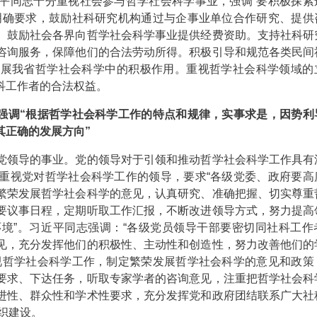
平同志十分重视社会参与哲学社会科学事业，强调“要积极探索
明确要求，鼓励社科研究机构通过与企事业单位合作研究、提供
。鼓励社会各界向哲学社会科学事业提供经费资助。支持社科研
咨询服务，保障他们的合法劳动所得。积极引导和规范各类民间
发展我省哲学社会科学中的积极作用。重视哲学社会科学领域的
科工作者的合法权益。
强调“根据哲学社会科学工作的特点和规律，实事求是，因势利
其正确的发展方向”
领导的事业。党的领导对于引领和推动哲学社会科学工作具有
重视党对哲学社会科学工作的领导，要求“各级党委、政府要高
繁荣发展哲学社会科学的意见，认真研究、准确把握、切实尊重
要议事日程，定期听取工作汇报，不断改进领导方式，努力提高
境”。习近平同志强调：“各级党员领导干部要密切同社科工作
见，充分发挥他们的积极性、主动性和创造性，努力改善他们的
视哲学社会科学工作，制定繁荣发展哲学社会科学的意见和政策
要求、下达任务，听取专家学者的咨询意见，注重把哲学社会科
进性、群众性和学术性要求，充分发挥党和政府团结联系广大社
组织建设。