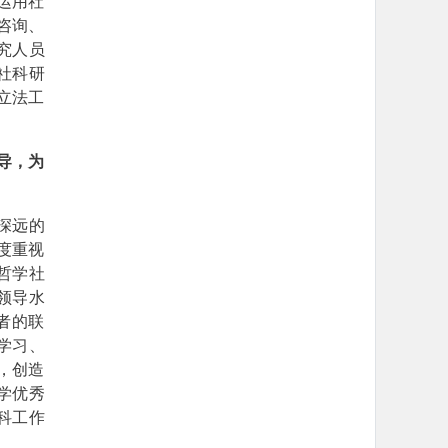
运用社
咨询、
究人员
社科研
立法工
导，为
深远的
度重视
哲学社
领导水
者的联
学习、
，创造
学优秀
科工作