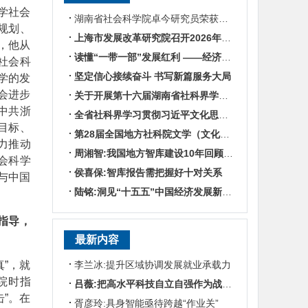
学社会
湖南省社会科学院卓今研究员荣获第九届鲁迅文学奖
规划、
上海市发展改革研究院召开2026年半年度工作会议
，他从
读懂“一带一部”发展红利 ——经济学专家谈湖南区位优势
社会科
坚定信心接续奋斗 书写新篇服务大局
学的发
会进步
关于开展第十六届湖南省社科界学术年会征文活动的通知
中共浙
全省社科界学习贯彻习近平文化思想座谈会发言摘编
目标、
第28届全国地方社科院文学（文化）所所长联席会暨“数智时代地方文化IP建设”学术研讨
力推动
周湘智:我国地方智库建设10年回顾与展望
会科学
侯喜保:智库报告需把握好十对关系
与中国
陆铭:洞见“十五五”中国经济发展新趋势——对话上海交通大学中国发展研究院执行院长陆铭
指导，
最新内容
”，就
李兰冰:提升区域协调发展就业承载力
院时指
吕薇:把高水平科技自立自强作为战略支撑
”。在
胥彦玲:具身智能亟待跨越“作业关”