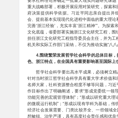
要求社科理论界确定一批重大现实问题研究课题，围
重大战略部署，积极开展应用对策研究，探索和
府决策提供科学依据。习近平同志亲自提出并
会、提前基本实现现代化进程中面临的重大理论和
完善‘浙江经验’，充实丰富‘浙江精神’”。为
文化底蕴，省委部署实施浙江文化研究工程，围绕
担任浙江文化研究工程指导委员会主任，并为工程
机关和实际工作部门采纳，不仅为推动实施“八八
4.围绕繁荣发展哲学社会科学的总体目标
色、浙江特点，在全国具有重要影响甚至国际上
哲学社会科学要出高水平成果，必须树立精品
针对当时浙江哲学社会科学具有重大学术价值和
名师大家，社科资源整合程度不够等问题，习近
作目标作出了明确阐述，要求“形成党委统一领
功能完善的宏观管理体制”；“形成以研究重大
的微观运行机制”；“形成以现有学科为基础，
经济社会发展需要、门类比较齐全、一些领域全
想敏锐、治学严谨，具有高度社会责任感和优良