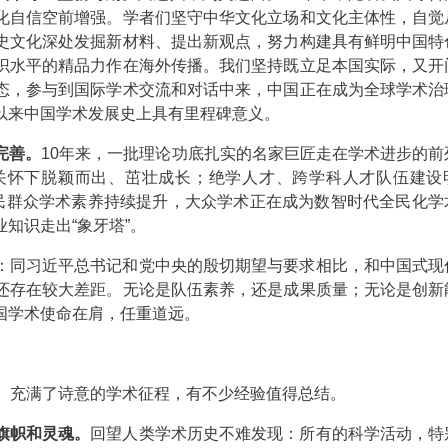
化自信空前增强。学者们坚守中华文化立场和文化主体性，自觉
史文化深处发掘新材料、提出新观点，努力构建具有鲜明中国特
识水平的精品力作在海外传播。我们坚持既立足本国实际，又开
态，参与到国际学术交流和对话中来，中国正在成为全球学术治
以来中国学术发展史上具有里程碑意义。
完善。
10年来，一批理论功底扎实的名家巨匠走在学术进步的前
关怀下脱颖而出、茁壮成长；绝学人才、跨学科人才队伍建设
人民群众学术素养持续提升，大众学术正在成为数智时代全民化学
知识走出“象牙塔”。
：同习近平总书记和党中央的殷切期望与要求相比，和中国式现
还存在较大差距。无论是队伍素养，还是成果质量；无论是创新
国学术使命在肩，任重道远。
情、充满了诗意的学术征程，有不少经验值得总结。
旗帜和灵魂。
回望人类学术历史不难发现：所有的科学活动，特