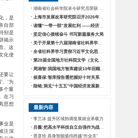
湖南省社会科学院卓今研究员荣获第九届鲁迅文学奖
上海市发展改革研究院召开2026年半年度工作会议
化，是
亲自部
读懂“一带一部”发展红利 ——经济学专家谈湖南区位优势
特别是
坚定信心接续奋斗 书写新篇服务大局
辟揭示
关于开展第十六届湖南省社科界学术年会征文活动的通知
音。这
全省社科界学习贯彻习近平文化思想座谈会发言摘编
文化使
第28届全国地方社科院文学（文化）所所长联席会暨“数智时代地方文化IP建设”学术研讨
周湘智:我国地方智库建设10年回顾与展望
还要让
侯喜保:智库报告需把握好十对关系
’、‘为
陆铭:洞见“十五五”中国经济发展新趋势——对话上海交通大学中国发展研究院执行院长陆铭
多个重
。在习
具思想
最新内容
李兰冰:提升区域协调发展就业承载力
事业是
吕薇:把高水平科技自立自强作为战略支撑
倾注深
胥彦玲:具身智能亟待跨越“作业关”