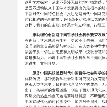
论和学术探索，从来不是漫无目的地徘徊游荡，
是五四运动以来中国学术发展得出的最根本的结
平新时代中国特色社会主义思想是当代中国马克
时代相称的光明前景，必须毫不动摇地以党的创
这样，我们的自主知识体系才能立得住、行得正
推动理论创新是中国哲学社会科学繁荣发展
有创新，学术就没有生机，更谈不上未来。我们
义理论的宝贵品格是与时俱进。在人类各种学术
最善于从一切进步思想和文明成果中汲取智慧和
取进步动力。构建中国哲学社会科学自主知识体
术进步、文明升华。
服务中国实践是新时代中国哲学社会科学的
优良传统，那种把哲学社会科学研究视为没有情
纵观人类学术史，最具时代意义的优秀成果，无
出了一条崭新的发展道路，创造了西方现代化从
深层次的热点难点问题需要释疑解惑，不断涌现
中国式现代化的时代洪流中，加强对全局性、战