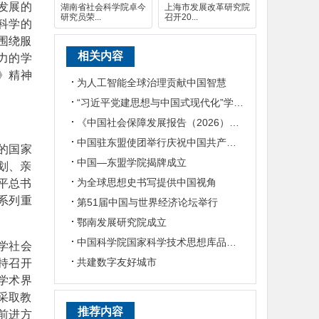
发展的
湖南省社会科学院卓今
上海市发展改革研究院
研究员荣...
召开20...
科学的
围绕服
相关内容
力的学
》精神
为人工智能全球治理贡献中国智慧
“习近平党建思想与中国式现代化”学术研讨会在华东政法大学举行
《中国社会保障发展报告（2026）》发布
中国驻东盟使团举行庆祝中国共产党成立105周年媒体智库交流会
的国家
中国—东盟学院揭牌成立
划、亲
为全球思想史书写提供中国视角
平总书
系列重
第51届中国与世界经济论坛举行
鄂南发展研究院成立
中国科学院国家科学技术思想库品牌成果在京发布
学社会
共建数字友好城市
持召开
学术界
采取教
推荐内容
前进方