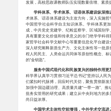
发展，高校思政课教师队伍实现数量倍增、素质
学科体系、学术体系、话语体系建设纵深推
术体系、话语体系建设为主攻方向，深入实施哲
中国哲学社会科学自主知识体系。学科体系更
成，中共党史党建学、纪检监察学、区域国别学
具有重要文化价值和传承意义的冷门绝学学科得
家哲学社会科学文献中心等重要信息化平台建设
深入研究阐释新质生产力、文化主体性等一批原
程人民民主、人类命运共同体等原创性概念、标
的“金钥匙”。
服务中国式现代化和民族复兴的独特作用更
科学界认真学习贯彻习近平总书记“坚持以人民
们紧扣时代脉搏，回应时代关切，聚焦贯彻新发
加强中国边疆治理、高质量共建“一带一路”、
批务实管用的研究成果；建立从中央到地方的多
尚日益浓厚。
中国学术主体性空前增强，中外学术交流进