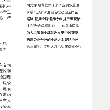
充分信
陶文娜:培育壮大未来产业的多重驱动机制
要以科
科学工
何瑛:“五链”深度融合推动国企民企协同发展
鉴、积
赵峰:把握经济运行特点 提升宏观治理效能
潘春玲:产学研融合、一体化协同推动农业科技创新
为人工智能全球治理贡献中国智慧
构建公正合理的全球人工智能治理体系
》指引
第三届生态文明天府论坛在成都举行
造力、
主义为
理论和
治国理
）建设
；建设
在海内
思主义
设蓬勃