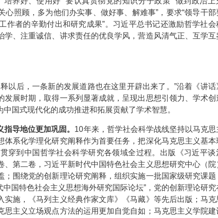
培养好、使用好”“要认真贯彻党的知识分子政策”“做到政治上
关心照顾，多为他们办实事、做好事、解难事”，要求“领导干部
工作者的辛勤付出和研究成果”。习近平总书记还激励哲学社会
治学、注重诚信、讲求责任的优良学风，营造风清气正、互学互
解释以后，一条新的发展道路也在这里开辟出来了。”沿着《讲话
的发展时期，取得一系列显著成就，呈现出思想引领力、学术创
为中国式现代化的成功推进和拓展贡献了学术智慧。
义指导地位更加巩固。
10年来，哲学社会科学战线坚持以马克思
想体系化学理化研究阐释作为首要任务，把深化马克思主义基本
论贯穿到中国哲学社会科学研究各领域全过程。出版《习近平谈
卷、第二卷，习近平新时代中国特色社会主义思想研究中心（院
盖；围绕党的创新理论研究阐释，组织实施一批国家级研究课题
时代中国特色社会主义思想海外研究国际论坛”，党的创新理论研究
入实施，《马列主义经典作家文库》《马藏》等先后出版；马克
克思主义立场观点方法的运用更加自觉自如；马克思主义学院建