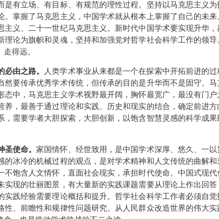
而是有立场、有目标、有规范的理性过程。坚持以马克思主义为
论。掌握了马克思主义，中国学术就从根本上掌握了自己的未来
思主义、二十一世纪马克思主义。新时代中国学术要实现升华，
新理论为旗帜和灵魂，坚持和加强党对哲学社会科学工作的领导
、走得远。
的必由之路。
人类学术事业从来都是一个在探索中开拓前进的过
当然要传承优秀学术传统，但传承的目的是升华而不是固守。马
形态中，马克思主义学术视野最开阔，胸怀最宽广，最没有门户
营养，最善于通过理论和实践、历史和现实的结合，确定前进方
系，需要学者大胆探索，大胆创新，以饱含智慧灵感的科学成果
神圣使命。
家国情怀、经世致用，是中国学术深厚、悠久、一以
感的冰冷的机械过程的观点，是对学术精神和人文传统的曲解和
一不饱含人文情怀，直面社会现实，承担时代使命。中国式现代
未实现的壮丽图景，有大量新的实践课题需要从理论上作出回答
的实践经验需要理论概括和提升。哲学社会科学工作者必须自觉
略性、前瞻性和规律性问题研究。从人民群众改造世界的伟大实