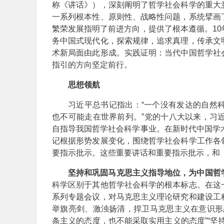
称《讲话》），深刻阐明了哲学社会科学的重大
一系列根本性、原则性、战略性问题，系统擘画
繁荣发展指明了前进方向，提供了根本遵循。1
务中国式现代化，探索规律，追求真理，传承文
术新局面由此形成。实践证明：当代中国哲学社
指引的方向坚定前行。
思想领航
习近平总书记指出：“一个没有发达的自然
也不可能走在世界前列。”党的十八大以来，习
自指导我国哲学社会科学事业。在新时代中国学
记根据形势发展变化，围绕哲学社会科学工作各
要指示批示。这些重要讲话和重要指示批示，和
坚持和巩固马克思主义指导地位，为中国哲
科学区别于其他哲学社会科学的根本标志。在这
系列专题会议，对马克思主义理论研究和建设工
举旗亮剑、激浊扬清，捍卫马克思主义在意识形
条主义的态度，也不能采取实用主义的态度”“坚