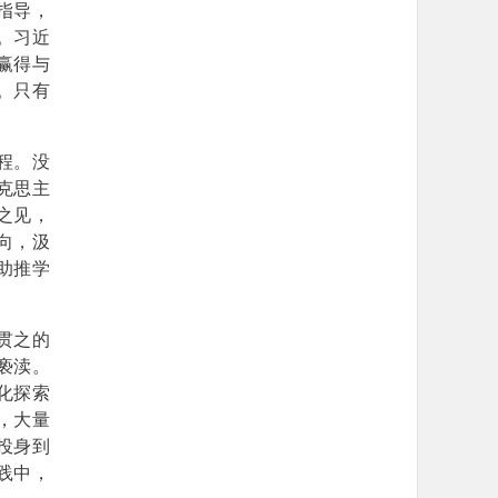
指导，
。习近
赢得与
。只有
程。没
克思主
之见，
向，汲
助推学
贯之的
亵渎。
化探索
，大量
投身到
践中，