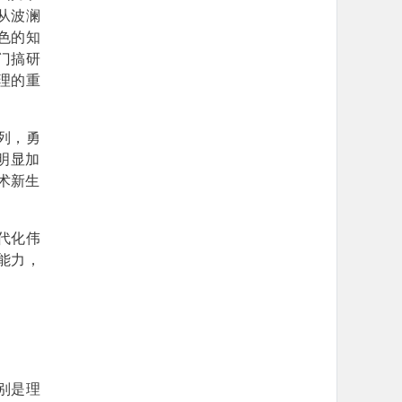
从波澜
色的知
门搞研
理的重
列，勇
明显加
术新生
代化伟
能力，
别是理