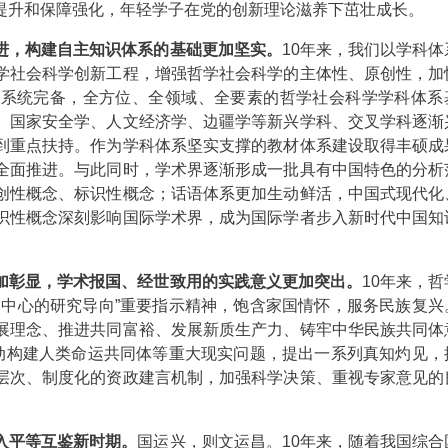
提升和保障强化，年轻学子在党的创新理论滋养下茁壮成长。
进，构建自主知识体系的基础更加坚实。
10年来，我们以学科体
学社会科学创新工程，增强哲学社会科学的主体性、原创性，加
加系统完备，全方位、全领域、全要素的哲学社会科学学科体系
、国家安全学、人文经济学、边疆学等新兴学科、交叉学科逐渐
到重点扶持。作为学科体系坚实支撑的教材体系建设取得丰硕成
全面推进。与此同时，学术界逐渐形成一批具有中国特色的分析
创性概念、标识性概念；话语体系更加生动鲜活，中国式现代化
识性概念深刻影响国际学术界，成为国际学者步入新时代中国知
加彰显，学术报国、经世致用的实践意义更加突出。
10年来，
为中心的研究导向”重要指示精神，饱含家国情怀，服务民族复兴
展理念、推进共同富裕、发展新质生产力、铸牢中华民族共同体
推动构建人类命运共同体等重大现实问题，提出一系列真知灼见，
层次、制度化的资政建言机制，加强科学决策、重视专家意见的
入平等互鉴新时期。
国运兴，则文运昌。10年来，随着我国综合