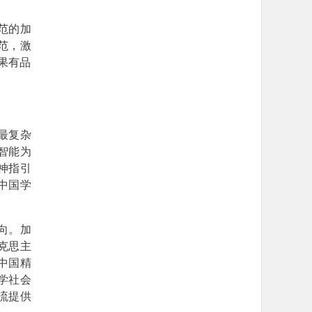
范的加
范，激
果有品
最复杂
智能为
神指引
中国学
向。加
克思主
中国精
学社会
流提供