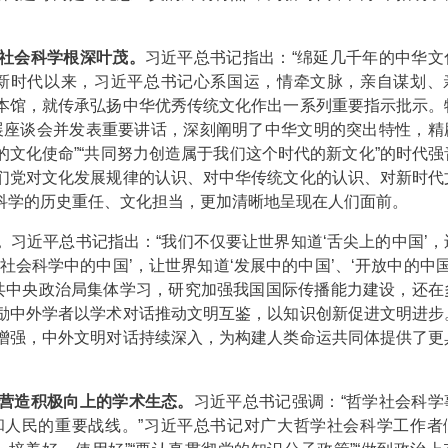
社会科学根深叶茂。
习近平总书记指出：“绵延几千年的中华文
”新时代以来，习近平总书记心系国运，情牵文脉，亲自谋划、
本馆，就传承弘扬中华优秀传统文化作出一系列重要指示批示。
发展座谈会并发表重要讲话，深刻阐明了中华文明的突出特性，精
的文化使命”“共同努力创造属于我们这个时代的新文化”的时代强
们党对文化发展规律的认识、对中华传统文化的认识、对新时代
科学的历史重任、文化担当，更加清晰地呈现在人们面前。
。
习近平总书记指出：“我们不仅要让世界知道‘舌尖上的中国’，
学社会科学中的中国’，让世界知道‘发展中的中国’、‘开放中的中国
中共中央政治局集体学习，研究加强我国国际传播能力建设，还在
励中外学者以学术对话推动文明互鉴，以知识创新促进文明进步
增强，中外文明对话持续深入，为构建人类命运共同体提供了更
营造积极向上的学术生态。
习近平总书记强调：“哲学社会科学
和人民的重要战线。”习近平总书记对广大哲学社会科学工作者