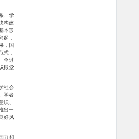
系、学
快构建
基本形
兴起，
果，国
范式，
、全过
识殿堂
哲学社会
。学者
意识、
推出一
良好风
国力和