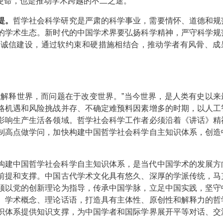
使命，也是推动学术跨越的不二之途。
提。
哲学社会科学研究是严肃的科学事业，需要情怀、道德和规
的学术生态。新时代的中国学术界要弘扬科学精神，严守科学规
研诚信建设，通过软约束和硬措施相结合，推动学者有风骨、成
式解释世界，而问题在于改变世界。”当今世界，是人类有史以来
略机遇和风险挑战并存、不确定难预料因素增多的时期，以人工
影响生产生活各领域。哲学社会科学工作者必须沿着《讲话》精
制高点做学问，加快构建中国哲学社会科学自主知识体系，创造
构建中国哲学社会科学自主知识体系，是当代中国学术的发展方
前提和支撑。中国古代学术文化具有悠久、深厚的学派传统，马
须以党的创新理论为指导，传承中国学脉，立足中国实践，坚守
、学术概念、理论话语，打造具有主体性、原创性和解释力的哲
识体系提供知识支撑，为中国学者和国际学界展开平等对话、交