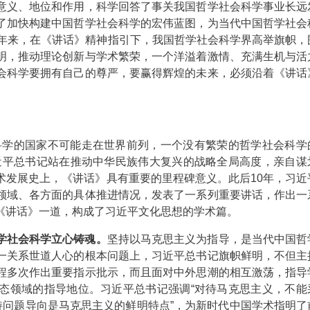
意义、地位和作用，科学回答了事关我国哲学社会科学事业长远
了加快构建中国哲学社会科学的宏伟蓝图，为当代中国哲学社会
0年来，在《讲话》精神指引下，我国哲学社会科学界高举旗帜，
明，推动理论创新与学术繁荣，一个洋溢着激情、充满生机与活
会科学要拥有自己的尊严，要赢得辉煌的未来，必须沿着《讲话
科学的国家不可能走在世界前列，一个没有繁荣的哲学社会科学
近平总书记站在推动中华民族伟大复兴的战略全局高度，亲自谋
术发展史上，《讲话》具有重要的里程碑意义。此后10年，习近
领域、各方面的具体推进情况，发表了一系列重要讲话，作出一
《讲话》一道，构成了习近平文化思想的学术篇。
学社会科学立心铸魂。
坚持以马克思主义为指导，是当代中国哲
一关系世道人心的根本问题上，习近平总书记旗帜鲜明，不但主
程多次作出重要指示批示，而且面对中外思潮的相互激荡，指导
态领域的指导地位。习近平总书记强调“对待马克思主义，不能
持问题导向是马克思主义的鲜明特点”，为新时代中国学术指明了