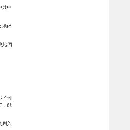
中共中
飞地经
飞地园
这个研
有，能
究列入