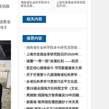
湖南省社会科学院卓今
上海市发展改革研究院
推动政
研究员荣...
召开20...
。
相关内容
成黄金
年3
推荐内容
湖南省社会科学院卓今研究员荣获第九届鲁迅文学奖
上海市发展改革研究院召开2026年半年度工作会议
读懂“一带一部”发展红利 ——经济学专家谈湖南区位优势
坚定信心接续奋斗 书写新篇服务大局
关于开展第十六届湖南省社科界学术年会征文活动的通知
全省社科界学习贯彻习近平文化思想座谈会发言摘编
第28届全国地方社科院文学（文化）所所长联席会暨“数智时代地方文化IP建设”学术研讨
周湘智:我国地方智库建设10年回顾与展望
侯喜保:智库报告需把握好十对关系
陆铭:洞见“十五五”中国经济发展新趋势——对话上海交通大学中国发展研究院执行院长陆铭