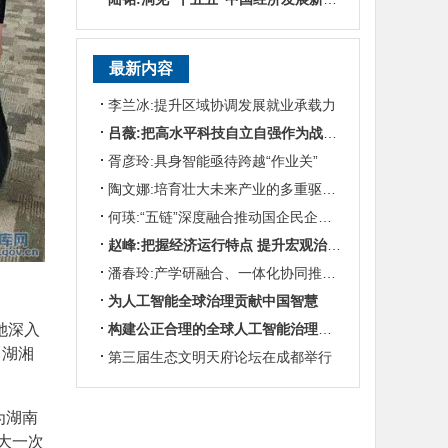
最新内容
李兰冰:提升区域协调发展就业承载力
吕薇:把高水平科技自立自强作为战略支撑
胥彦玲:具身智能亟待跨越“作业关”
陶文娜:培育壮大未来产业的多重驱动机制
何瑛:“五链”深度融合推动国企民企协同发展
赵峰:把握经济运行特点 提升宏观治理效能
潘春玲:产学研融合、一体化协同推动农业科技创新
为人工智能全球治理贡献中国智慧
她深入
构建公正合理的全球人工智能治理体系
了湖湘
第三届生态文明天府论坛在成都举行
为湖南
大一次