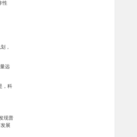
作性
规划，
数量远
是，科
发现普
济发展