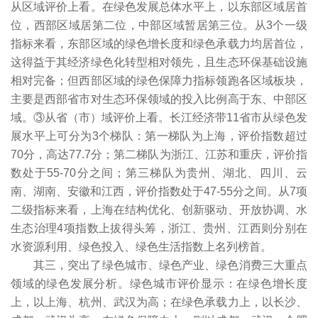
从区域评价上看。在绿色发展总体水平上，以东部区域居首
位，西部区域居第二位，中部区域暂居第三位。从3个一级
指标来看，东部区域的绿色增长度和绿色承载力均居首位，
这得益于其经济绿色化转型相对领先，且生态环保基础设施
相对完备；但西部区域的绿色保障力指标领跑各区域板块，
主要是西部省市对生态环保领域的投入比例高于东、中部区
域。③从省（市）域评价上看。长江经济带11省市从绿色发
展水平上可分为3个梯队：第一梯队为上海，评价指数超过
70分，高达77.7分；第二梯队为浙江、江苏和重庆，评价指
数处于55-70分之间；第三梯队为贵州、湖北、四川、云
南、湖南、安徽和江西，评价指数处于47-55分之间。从7项
二级指标来看，上海在结构优化、创新驱动、开放协调、水
生态治理4项指数上拔得头筹，浙江、贵州、江西则分别在
水资源利用、绿色投入、绿色生活指数上名列榜首。
其三，突出了绿色城市、绿色产业、绿色消费三大重点
领域的绿色发展分析。绿色城市评价显示：在绿色增长度
上，以上海、杭州、武汉为高；在绿色承载力上，以长沙、