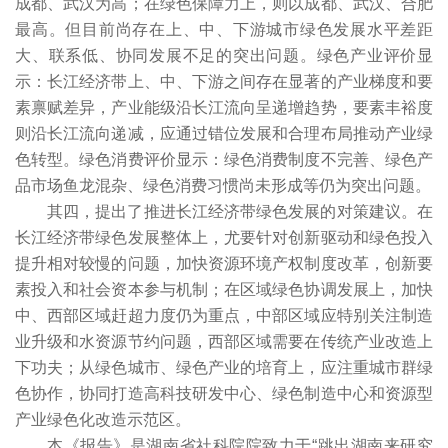
成都、武汉为高；在绿色保障力上，则以成都、武汉、合肥
最高。但目前尚存在上、中、下游城市绿色发展水平差距
大、联系低、协同发展不足的突出问题。绿色产业评价显
示：长江经济带上、中、下游之间存在显著的产业梯度和要
素禀赋差异，产业能级沿长江流向呈递增趋势，要素丰裕度
则沿长江流向递减，应通过错位发展和合理布局推动产业绿
色转型。绿色消费评价显示：绿色消费制度不完善、绿色产
品市场鱼龙混杂、绿色消费习惯尚未形成等仍为突出问题。
其四，提出了推进长江经济带绿色发展的对策建议。在
长江经济带绿色发展整体上，尤要针对创新驱动和绿色投入
提升相对较慢的问题，加快资源环境产权制度改革，创新要
素投入和社会资本参与机制；在区域绿色协调发展上，加快
中、西部区域赶超力度仍为重点，中部区域应特别关注制造
业升级和水资源节约问题，西部区域需要在传统产业改造上
下功夫；从绿色城市、绿色产业的培育上，应注重城市群绿
色协作，协同打造高科技研发中心、绿色制造中心和资源型
产业绿色化改造示范区。
本《报告》是湖南省社科院院致力于“跳出湖南来研究