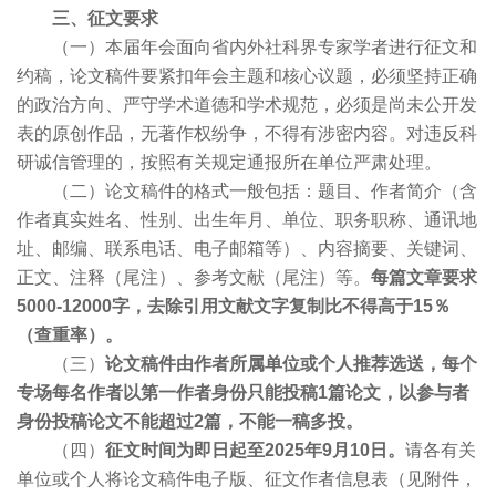
三、征文要求
（一）本届年会面向省内外社科界专家学者进行征文和
约稿，论文稿件要紧扣年会主题和核心议题，必须坚持正确
的政治方向、严守学术道德和学术规范，必须是尚未公开发
表的原创作品，无著作权纷争，不得有涉密内容。对违反科
研诚信管理的，按照有关规定通报所在单位严肃处理。
（二）论文稿件的格式一般包括：题目、作者简介（含
作者真实姓名、性别、出生年月、单位、职务职称、通讯地
址、邮编、联系电话、电子邮箱等）、内容摘要、关键词、
正文、注释（尾注）、参考文献（尾注）等。
每篇文章要求
5000-12000字，去除引用文献文字复制比不得高于15％
（查重率）。
（三）
论文稿件由作者所属单位或个人推荐选送，每个
专场每名作者以第一作者身份只能投稿1篇论文，以参与者
身份投稿论文不能超过2篇，不能一稿多投。
（四）
征文时间为即日起至2025年9月10日。
请各有关
单位或个人将论文稿件电子版、征文作者信息表（见附件，