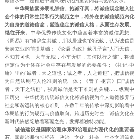
诚信水平，是推进中国式现代化的重要内容与必然要求。
中华民族素来明礼崇信、抱诚守真，将诚信观念融入社
会个体的日常生活和行为规范之中，将外在的诚信规范内化
为自身的道德信念，塑造稳定的诚信人格，从而生存发展、
继往开来。
中华优秀传统文化中蕴含着丰富的诚信思想。
《周易》有“修辞立其诚，所以居业也”的记载，认为诚信是
安身立业的前提基础；《论语·为政》载孔子言“人而无信，
不知其可也。大车无輗，小车无軏，其何以行之哉”，将诚
信定位为个体在社会中存在与发展的必要条件；《礼记·中
庸》里的“诚者，天之道也；诚之者，人之道也”，把诚信视
为自然法则与人伦准则的统一体；《管子·枢言》曰“诚信
者，天下之结也”，强调诚信是天下准则的关键……纵观中
国历史，中华优秀传统诚信文化将诚信视为个人道德修养与
社会和谐运转的核心准则，在数千年的传承中深刻影响着中
华民族的行为规范与价值取向。跨越历史时空，诚信文化在
新时代依然绽放着璀璨之光，发挥着独特功能。
诚信建设是国家治理体系和治理能力现代化的重要基
石。
国家治理包括经济、政治、文化、社会、生态文明等多