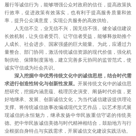
履行等诚信行为，能够增强公众对政府的信任，提高政策执
行效率，促进政策有效落实，也有利于提高服务质量和效
率，提升公众满意度，实现公共服务的高效供给。
人无信不立，业无信不兴，国无信不强。健全诚信建设
长效机制，让失信者受罚、让守信者受益，能够释放助推个
人成长、社会进步、国家强盛的巨大能量。为此，应通过力
量整合、部门协同，激活传统诚信资源的现代价值，强化机
制供给、保障制度落地，建立完善多元协同的监管范式，使
诚实守信成为社会共识。
深入挖掘中华优秀传统文化中的诚信思想，结合时代需
求进行创造性转化与创新性发展。
开展传统文化中的诚信思
想研究，挖掘内涵意蕴、梳理历史演变、阐扬时代价值，更
好地继承、发展、创新诚信文化，为当代诚信建设提供理论
支撑。将传统诚信故事改编成现代文艺作品，以艺术形式展
现诚信的永恒魅力，继承发扬中华民族重信守诺的传统美
德。把中华民族诚信美德与时代精神相结合，鼓励地方与行
业根据自身特点与实践需求，开展诚信文化建设实践活动。