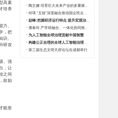
型高素
陶文娜:培育壮大未来产业的多重驱动机制
才培养
何瑛:“五链”深度融合推动国企民企协同发展
赵峰:把握经济运行特点 提升宏观治理效能
能力、
潘春玲:产学研融合、一体化协同推动农业科技创新
学，把
为人工智能全球治理贡献中国智慧
知识、
构建公正合理的全球人工智能治理体系
科研攻
第三届生态文明天府论坛在成都举行
源、强
台，让
校之间
，鼓励
才能形