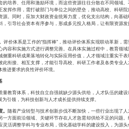
套的培养、任用和激励环境，而这些资源往往分散在不同领域、
正发挥作用，需打破部门与单位之间的壁垒，推动高校、科研院
资源。同时，应加大财政资金统筹力度，优化支出结构，向基础
斜，引导社会资本有序参与，形成多元投入格局，让有限资源发
。
评价体系是工作的“指挥棒”，推动评价体系实现联动革新，需
心内容和实施方式进行调整完善。在具体实施过程中，教育领域
域侧重科研成果落地转化与实际应用价值，人才领域注重实干表
彼此衔接、相互支撑，才能引导高校、科研工作者及各类专业人
体推进要求的良性评价环境。
基
量教育体系，科技自立自强就缺少源头供给，人才队伍的建设
展为引领，为科技创新与人才成长提供持续支撑。
度。
随着产业转型与技术创新步伐不断加快，一些行业出现了人
另一方面前沿领域、关键环节存在人才急需却供给不足的问题。
应灵活调整学科与专业布局，强化基础学科的建设投入，为源头