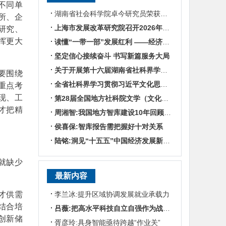
不同单
湖南省社会科学院卓今研究员荣获第九届鲁迅文学奖
所、企
上海市发展改革研究院召开2026年半年度工作会议
研究、
挥更大
读懂“一带一部”发展红利 ——经济学专家谈湖南区位优势
坚定信心接续奋斗 书写新篇服务大局
关于开展第十六届湖南省社科界学术年会征文活动的通知
要围绕
全省社科界学习贯彻习近平文化思想座谈会发言摘编
重点考
现、工
第28届全国地方社科院文学（文化）所所长联席会暨“数智时代地方文化IP建设”学术研讨
才把精
周湘智:我国地方智库建设10年回顾与展望
侯喜保:智库报告需把握好十对关系
陆铭:洞见“十五五”中国经济发展新趋势——对话上海交通大学中国发展研究院执行院长陆铭
就缺少
最新内容
才供需
李兰冰:提升区域协调发展就业承载力
结合培
吕薇:把高水平科技自立自强作为战略支撑
创新储
胥彦玲:具身智能亟待跨越“作业关”