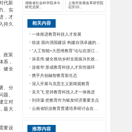
时代新
湖南省社会科学院卓今
上海市发展改革研究院
研究员荣...
召开20...
力、实
进，才
相关内容
入持久
一体推进教育科技人才发展
徐波:面向强国建设 构建自强卓越的高等教育体系
“人工智能+大思维教育”论坛在浙江大学召开
、政策
涂圣伟:健全推动乡村全面振兴长效机制
体系，
连俊华:形成教育科技人才良性循环
。健全
携手共创融智教育新生态
深入开展马克思主义新闻观教育
署、分
吴天飞:坚持教育科技人才一体推进
问题、
刘诗濛:把教育作为银发经济重要支点
建立对
云南省职业教育贯通培养研讨会在滇召开
，最大
需要设
推荐内容