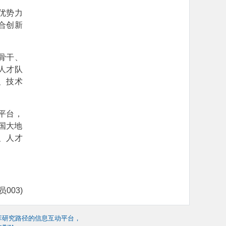
优势力
合创新
骨干、
人才队
、技术
平台，
国大地
、人才
）
003)
库研究路径的信息互动平台，