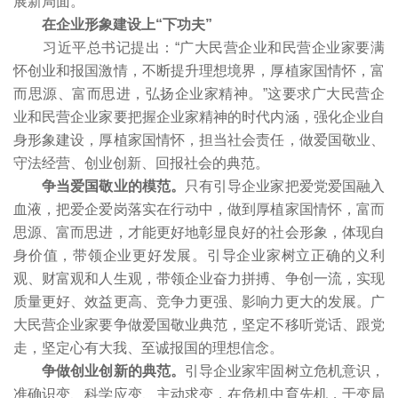
展新局面。
在企业形象建设上“下功夫”
习近平总书记提出：“广大民营企业和民营企业家要满
怀创业和报国激情，不断提升理想境界，厚植家国情怀，富
而思源、富而思进，弘扬企业家精神。”这要求广大民营企
业和民营企业家要把握企业家精神的时代内涵，强化企业自
身形象建设，厚植家国情怀，担当社会责任，做爱国敬业、
守法经营、创业创新、回报社会的典范。
争当爱国敬业的模范。
只有引导企业家把爱党爱国融入
血液，把爱企爱岗落实在行动中，做到厚植家国情怀，富而
思源、富而思进，才能更好地彰显良好的社会形象，体现自
身价值，带领企业更好发展。引导企业家树立正确的义利
观、财富观和人生观，带领企业奋力拼搏、争创一流，实现
质量更好、效益更高、竞争力更强、影响力更大的发展。广
大民营企业家要争做爱国敬业典范，坚定不移听党话、跟党
走，坚定心有大我、至诚报国的理想信念。
争做创业创新的典范。
引导企业家牢固树立危机意识，
准确识变、科学应变、主动求变，在危机中育先机，于变局