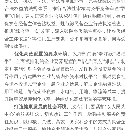
筹立法、执法、司法、守法等重点环节，完善保障民营企业
合法权益的法规体系，推行合法性审核与公平竞争审查“双
审”机制，建立民营企业合法权益保护快速响应机制，有效
保护各经营主体合法权益。规范涉民营企业行政执法检查，
推进“综合查一次”改革，深入破除各类隐性壁垒，让各类经
营主体依法平等使用生产要素、公平参与市场竞争、同等受
到法律保护。
优化高效配置的要素环境。
政府部门要“牵好线”“搭把
手”，全面摸排制约企业要素配置的“堵点”“痛点”“难点”，制
定并实施针对性强的要素配置政策。发挥政府投资基金的引
导作用，搭建民营企业与省内外资本对接平台，撬动更多社
会资本投资民营企业。急企业之所急，解决企业融资难题、
用工难题，降低企业税费、水电气、用地、物流等成本，提
升跨境贸易便利化水平，持续优化高效配置的要素环境。
打造健康发展的社会环境。
政府部门要紧扣“以人民为
中心”的服务理念，切实改进工作作风，增强主动服务的责
任意识，以积极、真诚、高效、务实和公平的方式为民营企
业提供日常服务，协助企业解决各类难题。加强企业家精神