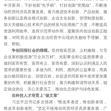
中开新局，下好创新“先手棋”、打好创新“突围战”，不断推
动民营经济高质量发展。着力推进技术创新、产品创新、服
务创新以及商业模式创新、企业文化创新、管理制度创新。
加大关键核心技术和产品的研发与应用推广力度，不断提高
资源利用效率。发挥示范带动作用，凝聚崇尚创业创新正能
量，对民营企业家在合法经营中出现的失败给予理解、宽
容、帮助。
争创回报社会的楷模。
坚持致富思源、义利兼顾，引导
企业家积极投身“万企兴万村”、光彩事业和公益慈善事业，
做到富而有责、富而有义、富而有爱。深刻认识到满足人民
需求的重要价值，多做为民、利民、惠民的公益事业，用真
金白银回报社会、回馈百姓，在促进共同富裕中发挥更加重
要的作用。积极履行社会责任，着力构建和谐劳动关系，稳
定就业岗位，关心关爱员工，推动生态保护与绿色发展。
在科技人才培育上“做文章”
习近平总书记多次强调：“惟改革者进，惟创新者强，
惟改革创新者胜。”坚定不移推动民营经济高质量发展，广