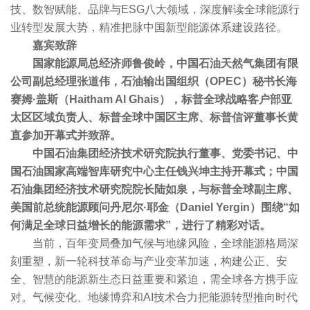
技、数智赋能、品牌与ESG八大领域，深度解读全球能源行
业转型发展大势，精准把脉中国新型能源体系建设路径。
嘉宾致辞
国家能源局总经济师鲁俊岭，中国石油天然气集团有限
公司副总经理张道伟，石油输出国组织（OPEC）秘书长海
赛姆·盖斯（Haitham Al Ghais），标普全球战略客户部亚
太区区域负责人、标普全球中国区主席、标普信评董事长黄
直参加开幕式并致辞。
中国石油集团经济技术研究院执行董事、党委书记、中
国石油国家高端智库研究中心主任钱兴坤主持开幕式；中国
石油集团经济技术研究院院长陆如泉，与标普全球副主席、
美国前总统能源顾问丹尼尔·耶金（Daniel Yergin）围绕“如
何满足全球日益增长的能源需求”，进行了精彩对话。
当前，百年变局叠加气候与地缘风险，全球能源格局深
刻重塑，新一轮科技革命与产业变革加速，构建公正、安
全、智慧的能源新生态日益重要和紧迫，需全球各方携手应
对。气候变化、地缘博弈和AI技术合力把能源转型推向时代