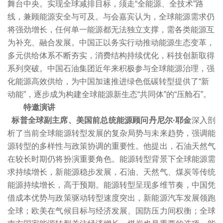
舞台中央。实现全球减排目标，须走“全能源、全技术”路
线，兼顾能源安全与可及。与会嘉宾认为，全球能源需求仍
将强劲增长，任何单一能源都无法独立支撑，需各类能源互
为补充、融合发展。中国正以务实行动推动能源生态变革，
多元供给体系不断夯实，消费结构持续优化，科技创新取得
系列突破。中国石油集团近年来积极参与全球能源治理，强
化能源高效供给，为中国加速推进绿色低碳转型提供了“新
动能”，逐步成为构建全球能源新生态“共同体”的“压舱石”。
特邀演讲
标普全球副主席、美国前总统能源顾问丹尼尔·耶金
深入剖
析了当前全球能源转型发展的复杂局势与未来趋势，强调能
源转型的多样性与政策协调的重要性。他提出，石油天然气
在较长时期仍将扮演重要角色。能源转型背景下全球能源需
求持续增长，新能源稳步发展，石油、天然气、煤炭等传统
能源持续增长，高于预期。能源转型呈现多维节奏，中国凭
借成本优势与政策驱动转型速度突出，新能源汽车发展领跑
全球；欧美在气候目标与经济发展、国防压力间权衡；全球