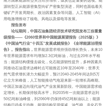
南方国家能源转型关注经济增长，煤炭也是重要的选项。能
源转型正从能源密集型向矿产密集型演进，同时也面临着关
键矿产开发周期长、政治因素复杂等问题。人工智能（AI）
用电激增推动了核电、风电以及煤电等发展。
报告发布
论坛期间，中国石油集团经济技术研究院发布三份重量
级报告——《2060世界和中国能源展望报告（2025版）》
《中国油气行业“十四五”发展成就报告》《全球能源治理报
告》。报告指出，
世界能源需求维持强劲增长势头，未来10
年世界能源需求年均增加2.3亿吨标油，与过去20年水平相
当；能源结构缓慢去碳化，化石能源韧性提升，多种因素共
同推动石油需求达峰时点可能推迟10年至2040年；世界天
然气需求增长潜力大幅提升，预计2040-2045年间达到5万
亿立方米峰值，人工智能推动气电迎来新一轮增长高峰期。
中国正加速迈向现代油气产业发展新阶段。中国能源需求稳
定增长，长期保持较高水平，到2035年一次能源需求达到
50亿吨标油峰值，到2060年仍保持45亿吨标油以上；能源
结构日趋多元均衡，能源结构呈现煤减、油气稳、非化石升