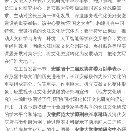
来，安徽大学在长江文化研究中成果丰硕、亮点频现。成立
长江文化研究中心，是安徽大学积极回应国家文化战略需
求、主动对接长三角一体化发展、深度服务现代化美好安徽
建设的重要举措。该中心要胸怀“国之大者”，构建具有中国
特色、安徽特色的长江文化研究体系；要坚持守正创新，推
动人文科学与考古、环境、人工智能等学科交叉融合；要注
重经世致用，围绕长江国家文化公园建设、乡村振兴等现实
课题开展对策研究，将文化资源转化为发展动力，把论文写
在江淮大地上。
在主旨发言环节，
安徽省十二届政协常委万以学表示，
在形塑中华文明的历史进程中，长江安徽段作为长江文化的
重要组成部分，位置重要、作用巨大。树立安徽文化整体形
象，应重视长江文化安徽段的研究与宣传；《地方文化研
究》主编叶桉阐述了“刊研”协同对深化长江文化研究的促进
作用，并表示愿搭建一个全国专家学者共享的长江文化研究
的学术平台和阵地；
安徽师范大学原副校长李琳琦
以清代安
庆府与徽州府为例，通过翔实史料揭示了两地间人口迁移、
商业往来与文化互动的生动图景；
安徽大学徽学研究中心研