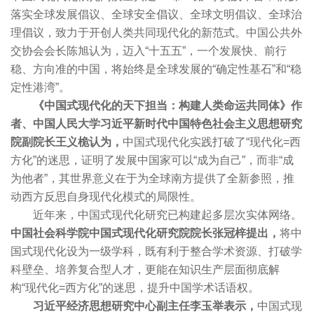
落实全球发展倡议、全球安全倡议、全球文明倡议、全球治
理倡议，致力于开创人类共同现代化的新范式。中国公共外
交协会会长陈旭认为，迈入“十五五”，一个发展快、前行
稳、方向准的中国，将始终是全球发展的“确定性基石”和“稳
定性港湾”。
《中国式现代化的天下担当：构建人类命运共同体》作
者、中国人民大学习近平新时代中国特色社会主义思想研究
院副院长王义桅认为，
中国式现代化实践打破了“现代化=西
方化”的迷思，证明了发展中国家可以“成为自己”，而非“成
为他者”，其世界意义在于为全球南方提供了全新参照，推
动西方反思自身现代化模式的局限性。
近年来，中国式现代化研究已构建起多层次实体网络。
中国社会科学院中国式现代化研究院院长张冠梓提出，
将中
国式现代化设为一级学科，既有利于整合学术资源、打破学
科壁垒、培养复合型人才，更能在知识生产层面彻底解
构“现代化=西方化”的迷思，提升中国学术话语权。
习近平经济思想研究中心副主任李玉举表示，
中国式现