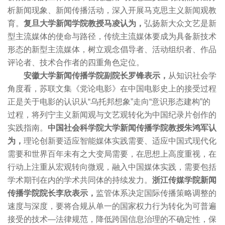
析新闻现象、新闻传播活动，深入开展马克思主义新闻观教
育。
复旦大学新闻学院教授马凌认为，
弘扬新大众文艺是新
型主流媒体的使命与路径，传统主流媒体要成为具备新技术
形态的新型主流媒体，树立观念倡导者、活动组织者、作品
评论者、技术合作者的四重角色定位。
安徽大学新闻传播学院副院长罗锋表示，
从知识社会学
角度看，苏联文集《党论电影》在中国电影史上的接受过程
正是关于电影的认识从“乌托邦想象”走向“意识形态建构”的
过程，将列宁主义新闻观与文艺观转化为中国纪录片创作的
实践指南。
中国社会科学院大学新闻传播学院教授朱鸿军认
为，
理论创新要适应智能媒体实践需要、适应中国式现代化
需要和世界百年未有之大变局需要，在思想上高度重视，在
行动上注重从宏观转向微观，融入中国媒体实践，需要包括
学术期刊在内的学术共同体的持续发力。
浙江传媒学院新闻
传播学院院长李欣表示，
监管体系决定国际传播策略调整的
速度与深度，要将合规从单一的国家权力行为转化为可普遍
接受的技术—法律规范，降低跨国信息治理的不确定性，保