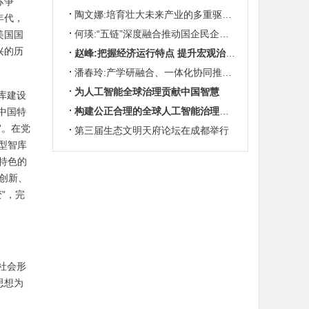
苏争
陶文娜:培育壮大未来产业的多重驱动机制
年代，
何瑛:“五链”深度融合推动国企民企协同发展
美国国
兴的历
赵峰:把握经济运行特点 提升宏观治理效能
潘春玲:产学研融合、一体化协同推动农业科技创新
为人工智能全球治理贡献中国智慧
库建设
构建公正合理的全球人工智能治理体系
中国特
”。在党
第三届生态文明天府论坛在成都举行
型智库
特色的
创新、
”，完
社会形
思想为