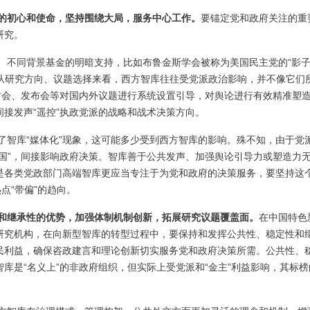
的初心和使命，坚持围绕大局，服务中心工作。
要锚定党和政府关注的重
研究。
、不同背景基金的明暗支持，比如布鲁金斯学会被称为美国民主党的“影
。从研究方向、议题选择来看，西方智库往往受党派政治影响，并不像它们
讨会、发布会等对国内外议题进行系统设置引导，对舆论进行有效精准塑
接发声“遥控”执政党派的战略和战术决策方向。
了智库“媒体化”现象，这可能多少受到西方智库的影响。殊不知，由于党
国”，间接影响政府决策。智库善于公共发声、加强舆论引导力或塑造力
是各类党政部门高端智库更应当专注于为党和政府的决策服务，要坚持这
点“带偏”的趋向。
和继承性的优势，加强体制机制创新，拓展研究议题覆盖面。
在中国特色
研究机构，在向新型智库的转型过程中，要保持和发挥公共性、稳定性和
民利益，确保咨政建言和理论创新切实服务党和政府决策所需。公共性、
库是“名义上”的非政府组织，但实际上受党派和“金主”利益影响，其标榜