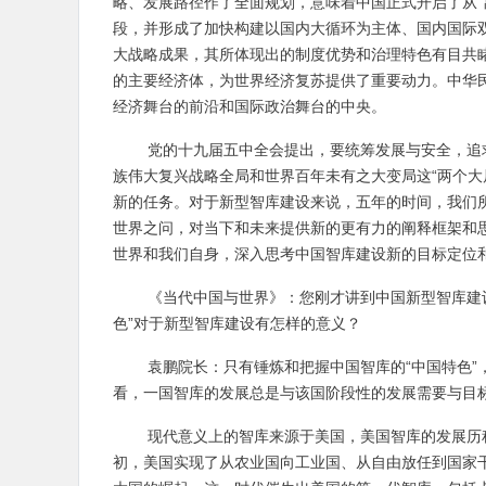
略、发展路径作了全面规划，意味着中国正式开启了从“
段，并形成了加快构建以国内大循环为主体、国内国际
大战略成果，其所体现出的制度优势和治理特色有目共睹
的主要经济体，为世界经济复苏提供了重要动力。中华
经济舞台的前沿和国际政治舞台的中央。
党的十九届五中全会提出，要统筹发展与安全，追
族伟大复兴战略全局和世界百年未有之大变局这“两个大
新的任务。对于新型智库建设来说，五年的时间，我们
世界之问，对当下和未来提供新的更有力的阐释框架和思
世界和我们自身，深入思考中国智库建设新的目标定位
《当代中国与世界》：您刚才讲到中国新型智库建设
色”对于新型智库建设有怎样的意义？
袁鹏院长：只有锤炼和把握中国智库的“中国特色
看，一国智库的发展总是与该国阶段性的发展需要与目
现代意义上的智库来源于美国，美国智库的发展历
初，美国实现了从农业国向工业国、从自由放任到国家