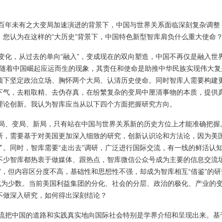
百年未有之大变局加速演进的背景下，中国与世界关系面临深刻复杂调整
您认为在这样的“大历史”背景下，中国特色新型智库肩负什么重大使命
变化，从过去的单向“融入”，变成现在的双向塑造，中国不再仅是融入世
是伴随着中国崛起应运而生的现象，其责任和使命是助推中华民族实现伟大复
领下坚定政治立场、胸怀两个大局、认清历史使命。同时智库人需要构建
下气，去粗取精、去伪存真，在纷繁复杂的变局中厘清事物的本质，提供
理论创新。我认为智库应当从以下四个方面把握研究方向。
局、变局、新局，只有站在中国与世界关系新的历史方位上才能准确把握
断，需要基于对美国更加深入细致的研究，创新认识论和方法论，因为美
。同时，智库需要“走出去”调研，广泛进行国际交流，有一线的鲜活认
不少智库都热衷于做媒体、跟热点，智库微信公众号成为主要的信息交流
”，但内容区分度不高，基础性和思想性不强，却成为智库相互“借鉴”的研
成为少数。当前美国利益集团的分化、社会的分层、政治的极化、产业的
不做深入研究，如何得出深刻结论？
流把中国的道路和实践真实地向国际社会特别是学界介绍和呈现出来。基