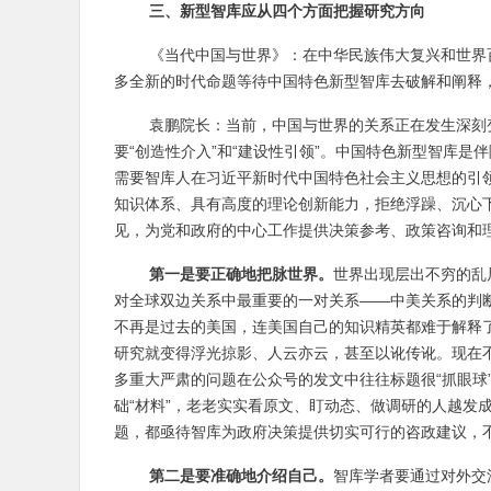
三、新型智库应从四个方面把握研究方向
《当代中国与世界》：在中华民族伟大复兴和世界
多全新的时代命题等待中国特色新型智库去破解和阐释，
袁鹏院长：当前，中国与世界的关系正在发生深刻
要“创造性介入”和“建设性引领”。中国特色新型智库
需要智库人在习近平新时代中国特色社会主义思想的引
知识体系、具有高度的理论创新能力，拒绝浮躁、沉心
见，为党和政府的中心工作提供决策参考、政策咨询和
第一是要正确地把脉世界。
世界出现层出不穷的乱
对全球双边关系中最重要的一对关系——中美关系的判
不再是过去的美国，连美国自己的知识精英都难于解释了
研究就变得浮光掠影、人云亦云，甚至以讹传讹。现在
多重大严肃的问题在公众号的发文中往往标题很“抓眼球
础“材料”，老老实实看原文、盯动态、做调研的人越发
题，都亟待智库为政府决策提供切实可行的咨政建议，
第二是要准确地介绍自己。
智库学者要通过对外交