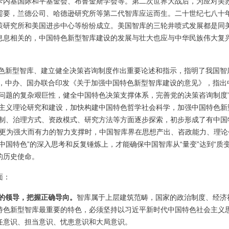
卡内基国际和平基金会、布鲁金斯学会等。第二次世界大战后，为应对美
需要，兰德公司、哈德逊研究所等第二代智库应运而生。二十世纪七八十
策研究所和美国进步中心等纷纷成立。美国智库的三轮井喷式发展都是同
息息相关的，中国特色新型智库建设的发展与壮大也应与中华民族伟大复
色新型智库、建立健全决策咨询制度作出重要论述和指示，指明了我国智
年，中办、国办联合印发《关于加强中国特色新型智库建设的意见》，指出
问题的复杂艰巨性，健全中国特色决策支撑体系，完善党的决策咨询制度
思主义理论研究和建设，加快构建中国特色哲学社会科学，加强中国特色新
机制、治理方式、资政模式、研究方法等方面逐步探索，初步形成了有中国
亟需更为强大而有力的智力支撑时，中国智库界在思想产出、咨政能力、理论
国特色”的深入思考和反复锤炼上，才能确保中国智库从“量变”达到“质变
的历史使命。
面：
的领导，把握正确导向。
智库属于上层建筑范畴，国家的政治制度、经济
特色新型智库最重要的特色，必须坚持以习近平新时代中国特色社会主义
任意识、担当意识、忧患意识和大局意识。