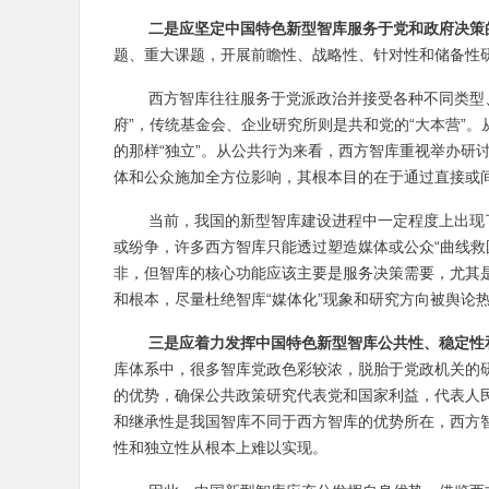
二是应坚定中国特色新型智库服务于党和政府决策
题、重大课题，开展前瞻性、战略性、针对性和储备性
西方智库往往服务于党派政治并接受各种不同类型
府”，传统基金会、企业研究所则是共和党的“大本营”
的那样“独立”。从公共行为来看，西方智库重视举办研
体和公众施加全方位影响，其根本目的在于通过直接或间
当前，我国的新型智库建设进程中一定程度上出现
或纷争，许多西方智库只能透过塑造媒体或公众“曲线救
非，但智库的核心功能应该主要是服务决策需要，尤其
和根本，尽量杜绝智库“媒体化”现象和研究方向被舆论热
三是应着力发挥中国特色新型智库公共性、稳定性
库体系中，很多智库党政色彩较浓，脱胎于党政机关的
的优势，确保公共政策研究代表党和国家利益，代表人
和继承性是我国智库不同于西方智库的优势所在，西方智
性和独立性从根本上难以实现。