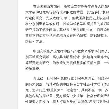
在美国和西方国家，高校设立智库并非许多人想象
大学胡佛研究所等都有较深的政府背景，其“旋转门”机
行定向研究，完成政府“订单”。但我国高校历史上以基
在分别侧重教学或科研，以教学或教学科研并重的教师
研究是为了解决问题，其成果主要是即时性的，而理论
前提下脚踏实地把更多精力放在理论研究、基础研究上
路径和方法。
中国高校智库应发挥中国高等教育体系学科门类齐
别区域研究领域，高校具有明显优势（比如有大量博士硕
等展开定向研究，为政策制定提供坚实的底部支撑。一
资源浪费。
再比如，社科院和党校行政学院等系统长于对经济
的伟大实践，与其对应的中国特色哲学社会科学理论体系
究，追求的是“厚重长大”“一锤定音”，其功不在一朝
其他各类智库成果，更好服务中央决策。社会智库则应
性研究方面发力，着力打造自身的“差异化”发展和竞争