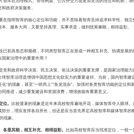
方智库在治理模式、管理构架、公共外交方面更加灵活的理念和机制，增
党和政府决策服务。
重在指明智库的核心定位和功能，并不意味着智库丢掉追求科学性、独立
根本、服务大局，又要坚持真理、实事求是，做到统筹兼顾，相得益彰。
设已初具形态和规模，不同类型智库正在形成一种相互补充、协调发展的
在国家治理中的重要作用？
是党和政府科学决策、民主决策、依法决策的重要支撑，是国家治理能力
全球智库治理是增强中国思想文化软实力的重要途径。当前，国内智库建
泛化”的现象，甚至“一哄而上”“鱼龙混杂”。加强对各类智库功能的定位和
协同推进，减少重复建设和资源浪费，增强效能有重要意义。
定位。
比较显著的现象是近年来高校智库遍地开花，媒体智库夺人眼球。
成部分，理应发挥各自所长，但还是应当首先界定高校智库和媒体智库的
”的现象。
、各显其能，相互补充、相得益彰。
比如高校智库应当找准定位，一校一