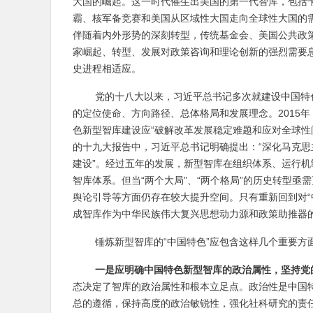
大国的崛起。这一时代催生出美国的第一代智库，包括
霸、核军备竞赛和美国从区域性大国走向全球性大国的
伴随着内外形势的深刻转型，传统基金会、美国公共政
家崛起、转型、发展对政策咨询和理论创新的强烈需要
史进程相适应。
党的十八大以来，习近平总书记多次就建设中国特
的定位使命、方向路径、总体格局和发展理念。2015
色新型智库建设应“破解改革发展稳定难题和应对全球性
的十九大报告中，习近平总书记明确提出：“深化马克
建设”。经过五年的发展，新型智库在组织体系、运行
智库体系。但当“两个大局”、“两个格局”的历史转型
舆论引导等方面仍存在较大提升空间。只有重新回到对“中
成智库作为中华民族伟大复兴思想动力源和政策助推器
锤炼新型智库的“中国特色”应包含这样几个重要方
一是应明确中国特色新型智库的政治属性，坚持党
态决定了智库的政治属性和根本立足点。政治性是中国
总的遵循，保持高度的政治敏锐性，强化社科研究的责