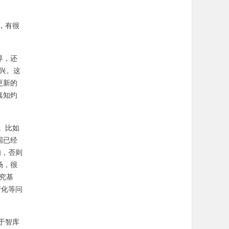
，有很
？
界，还
兴。这
更新的
真知灼
。比如
国已经
知，否则
场，很
究基
变化等问
于智库