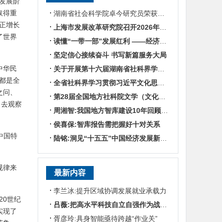
发展阶
取得重
湖南省社会科学院卓今研究员荣获第九届鲁迅文学奖
正增长
上海市发展改革研究院召开2026年半年度工作会议
了世界
读懂“一带一部”发展红利 ——经济学专家谈湖南区位优势
坚定信心接续奋斗 书写新篇服务大局
中华民
关于开展第十六届湖南省社科界学术年会征文活动的通知
都是全
全省社科界学习贯彻习近平文化思想座谈会发言摘编
之问、
第28届全国地方社科院文学（文化）所所长联席会暨“数智时代地方文化IP建设”学术研讨
，去观察
周湘智:我国地方智库建设10年回顾与展望
侯喜保:智库报告需把握好十对关系
中国特
陆铭:洞见“十五五”中国经济发展新趋势——对话上海交通大学中国发展研究院执行院长陆铭
规律来
最新内容
李兰冰:提升区域协调发展就业承载力
20世纪
吕薇:把高水平科技自立自强作为战略支撑
实现了
胥彦玲:具身智能亟待跨越“作业关”