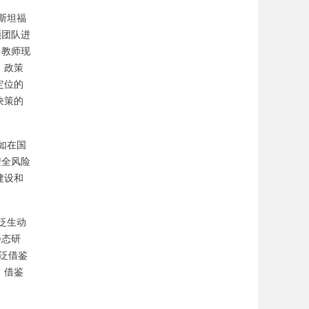
斯坦福
领团队进
，教师现
。政策
定位的
决策的
如在国
安全风险
建设和
泛生动
静态研
泛借鉴
、借鉴