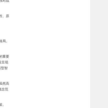
强对战
性、原
格局。
的重要
设呈现
新型智
虽然高
概念范
策。