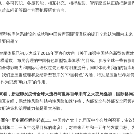
色，各司其职、各显其能，相互补充、相得益彰。智库应当从正确把脉世
点难点问题等四个方面把握研究方向。
新型智库体系建设的成就和中国智库国际话语权的提升？您认为面向未来
重要问题？
智库体系已初步达成了2015年两办印发的《关于加强中国特色新型智库
、规模适度、布局合理的中国特色新型智库体系”的目标。参考全球一些有影
的全球影响力和国际话语权过去五年有明显提升，同时体现出我们的智库
我们更应当梳理和总结新型智库的“中国特色”内涵，特别是应当思考如
作为思想“动力库”的作用。
来看，新冠肺炎疫情全球大流行与世界百年未有之大变局叠加，国际格局
相互交织，偶然性风险与结构性风险加速转换，内部安全与外部安全同频
政府决策和治理能力都是重大考验。
一百年”历史新征程的起点上。
中国共产党十九届五中全会胜利召开，审议
规划和二〇三五年远景目标的建议》，对未来五年和十五年的发展目标、