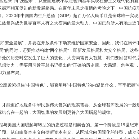
富起来”到“强起来”、从全面建成小康社会到基本实现社会主义现代化的新
双循环相互促进的新发展格局。在百年未见之疫情的考验之下，中国抗疫
。2020年中国国内生产总值（GDP）超百万亿人民币且是全球唯一实现
民族复兴成为世界百年未有之大变局的最大动力。中国已前所未有地走近
求“安全发展”，并要在开放条件下动态维护国家安全。因此，我们在胸怀
局”的同时，还要推动构建“两个格局”，即新发展格局和大安全格局。这些
所处的历史时空发生了巨大的变化，大变局需要大智慧，我们要回答时代
想动力，需要用习近平总书记提出的“正确的历史观、大局观、角色观”
和力量布局。
应紧紧抓住“中国特色”，能否阐释“中国特色”的内涵是什么，牢牢把握“
”，才能更好地服务中华民族伟大复兴的现实需要。从全球智库发展的一般
标结合在一起的，大国智库的发展则更符合大国崛起的规律。
程与美国大国崛起与转型的历史过程是相契合的。第一个阶段是19世纪末
干预、从自由资本主义向垄断资本主义、从区域化向国际化的转型，成功