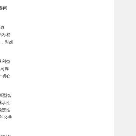
要问
子政
所标榜
造，对媒
派利益
无可厚
个初心
新型智
继承性
稳定性
的公共