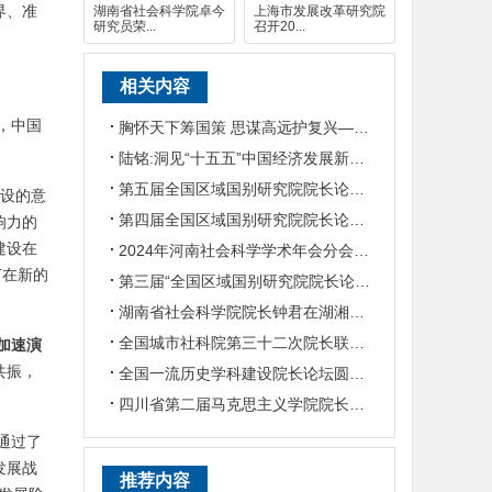
界、准
湖南省社会科学院卓今
上海市发展改革研究院
研究员荣...
召开20...
相关内容
，中国
胸怀天下筹国策 思谋高远护复兴——专访中国现代国际关系研究院院长傅小强
陆铭:洞见“十五五”中国经济发展新趋势——对话上海交通大学中国发展研究院执行院长陆铭
第五届全国区域国别研究院院长论坛在哈尔滨举行
建设的意
第四届全国区域国别研究院院长论坛在山东举行
响力的
建设在
2024年河南社会科学学术年会分会场暨第二届河南省新闻与传播学院院长论坛在郑州召开
何在新的
第三届“全国区域国别研究院院长论坛”暨第二届“湖北大学·长江论坛”在湖北大学举行
湖南省社会科学院院长钟君在湖湘大学堂开讲 分享新文化的里程碑
全国城市社科院第三十二次院长联席会议在成都召开
加速演
共振，
全国一流历史学科建设院长论坛圆满举办
四川省第二届马克思主义学院院长论坛在西华师范大学举行
通过了
发展战
推荐内容