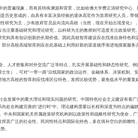
中的普遍现象，而有其特殊渊源和背景，比如哈佛大学费正清研究中心、
制是历史形成的，由具有丰富决策经验的退休高官作为首席研究人员，带
础性研究为主，少有政府官员反向流向高校（当然，现在开始出现变化）
应当注重基础研究和理论研究，以科研为主的教师则可适度关注政策研究
研究则具有知识创新的长期价值。因此高校智库建设应在找准自身特色和
。部分高校高端智库则应在此基础上利用好新的渠道循序渐进地摸索服务
全、人才密集和对外交流广泛等特点，扎实开展基础性和静态性研究。例
士生），可对“一带一路”沿线国家的政治运作、金融体系、决策机制、
些地方高校的智库则应找准区位特色，发挥比较优势，避免低水平的重复
社会发展中的重大理论和现实问题的研究。中国特色社会主义建设有着广
尚处在构建完善的“进行时”中。理论建构需要以长程和深度为特点的偏
一夕。中央和国家机关所属政策研究机构则以政策性和战略性研究为使命，广
发挥其广泛的社会性、民间性特点和国际化特色，多在填补空白的前瞻性
优势。