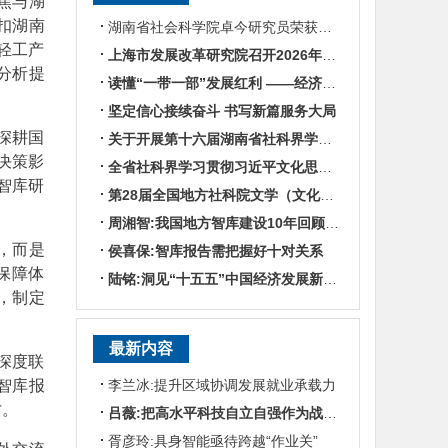
焦与湖
扣湖南
湖南省社会科学院卓今研究员荣获第九届鲁迅文学奖
轻工产
上海市发展改革研究院召开2026年半年度工作会议
分析提
读懂“一带一部”发展红利 ——经济学专家谈湖南区位优势
坚定信心接续奋斗 书写新篇服务大局
深耕国
关于开展第十六届湖南省社科界学术年会征文活动的通知
决策影
全省社科界学习贯彻习近平文化思想座谈会发言摘编
智库研
第28届全国地方社科院文学（文化）所所长联席会暨“数智时代地方文化IP建设”学术研讨
周湘智:我国地方智库建设10年回顾与展望
，而是
侯喜保:智库报告需把握好十对关系
保障体
陆铭:洞见“十五五”中国经济发展新趋势——对话上海交通大学中国发展研究院执行院长陆铭
，制定
最新内容
深度联
智库报
李兰冰:提升区域协调发展就业承载力
才。
吕薇:把高水平科技自立自强作为战略支撑
胥彦玲:具身智能亟待跨越“作业关”