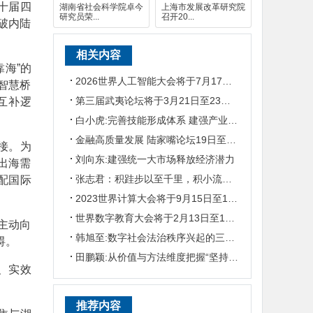
十届四
湖南省社会科学院卓今
上海市发展改革研究院
研究员荣...
召开20...
破内陆
相关内容
靠海”的
2026世界人工智能大会将于7月17日至20日在上海举行
智慧桥
第三届武夷论坛将于3月21日至23日举行
互补逻
白小虎:完善技能形成体系 建强产业工人队伍
金融高质量发展 陆家嘴论坛19日至20日在沪举行
接。为
刘向东:建强统一大市场释放经济潜力
出海需
张志君：积跬步以至千里，积小流以成江海
配国际
2023世界计算大会将于9月15日至16日在长沙举行
世界数字教育大会将于2月13日至14日在京举办
主动向
韩旭至:数字社会法治秩序兴起的三个面向
碍。
田鹏颖:从价值与方法维度把握“坚持人民至上”
、实效
推荐内容