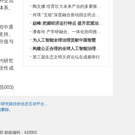
外交流
陶文娜:培育壮大未来产业的多重驱动机制
体系、
何瑛:“五链”深度融合推动国企民企协同发展
赵峰:把握经济运行特点 提升宏观治理效能
程中遇
潘春玲:产学研融合、一体化协同推动农业科技创新
支持。
为人工智能全球治理贡献中国智慧
价值与
构建公正合理的全球人工智能治理体系
第三届生态文明天府论坛在成都举行
约研究
段性成
003)
库研究路径的信息互动平台，
们删除。
 邮政编码：410003