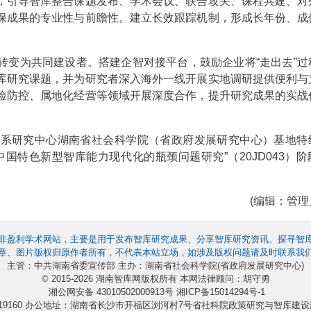
引导智库整合课题发布、学术会议、联合攻关、课程共建、对
保成果的专业性与前瞻性。建立长效跟踪机制，形成长年份、成
变为共同建设者。搭建企智对接平台，鼓励企业将“走出去”过
库研究课题，并为研究者深入海外一线开展实地调研提供便利与
险防控、属地化经营等领域开展深度合作，提升研究成果的实战
研究中心湖南省社会科学院（省政府发展研究中心）基地特
国特色新型智库能力现代化的瓶颈问题研究”（20JD043）阶
(编辑：管理员
非盈利学术网站，主要是用于发布智库研究成果、分享智库研究资讯、探寻智
章、图片版权归原作者所有，不代表本站立场，如涉及版权问题请及时联系我
主管：中共湖南省委宣传部 主办：湖南省社会科学院(省政府发展研究中心)
© 2015-2026 湖南智库网版权所有 本网法律顾问：胡守勇
湘公网安备 43010502000913号
湘ICP备15014294号-1
4219160 办公地址：湖南省长沙市开福区浏河村7号省社科院政策研究与智库建设部