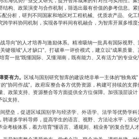
出海优势产业交叉研究，提升智库成果的针对性与实用性。聚
济结构、政策演变与合作机制，筛选出最有价值的参考信息。紧
”匹配分析，研判不同国家和地区对工程机械、优质农产品、化工
究跨学科协同机制，实现各学科间有机融合，为智库开展多维度
战导向”的人才培养与激励体系。精准吸纳一批具有国际视野、
关键领域“人才缺口”。打破单一评价模式，建立以“成果质量、
培育一批“既懂国际、又懂湖南，既有能力、又有活力”的专业化
障要有力。
区域与国别研究智库的建设绝非单一主体的“独角戏”
的“协同作战”。政府应整合各方优势资源，构建可持续的支撑
量、政策支持、资源整合等方面提供全方位保障。加强顶层设计
予以支持。
壁垒，促进区域国别学与经济学、外语学、法学等优势学科
，聘请多学科导师，提高学生的语言、视野、方法论水平，强化
业考核体系，着力培育“懂语言、通规则、精业务”的复合型人