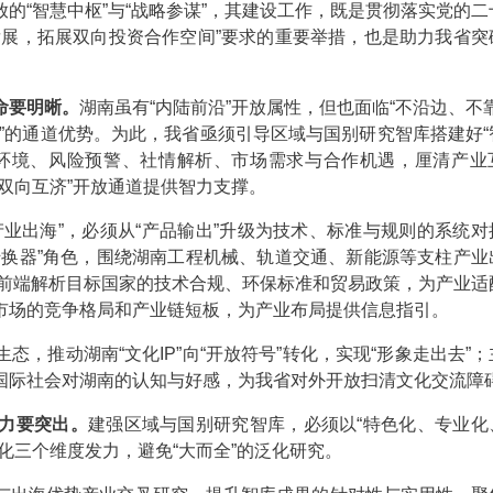
的“智慧中枢”与“战略参谋”，其建设工作，既是贯彻落实党的二
发展，拓展双向投资合作空间”要求的重要举措，也是助力我省突
命要明晰。
湖南虽有“内陆前沿”开放属性，但也面临“不沿边、不
”的通道优势。为此，我省亟须引导区域与国别研究智库搭建好“
策环境、风险预警、社情解析、市场需求与合作机遇，厘清产业
双向互济”开放通道提供智力支撑。
出海”，必须从“产品输出”升级为技术、标准与规则的系统对
转换器”角色，围绕湖南工程机械、轨道交通、新能源等支柱产业
向前端解析目标国家的技术合规、环保标准和贸易政策，为产业适
市场的竞争格局和产业链短板，为产业布局提供信息指引。
推动湖南“文化IP”向“开放符号”转化，实现“形象走出去”；
国际社会对湖南的认知与好感，为我省对外开放扫清文化交流障
力要突出。
建强区域与国别研究智库，必须以“特色化、专业化
化三个维度发力，避免“大而全”的泛化研究。