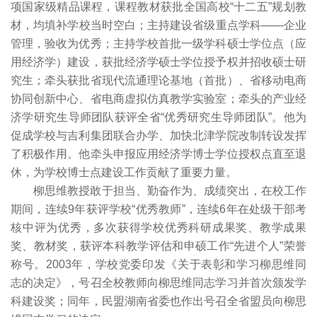
项国家级精品课程，课程教材获批全国高校“十二五”规划教
材，均填补学校当时空白；主持建设省级重点学科——企业
管理，验收为优秀；主持学校首批一级学科硕士学位点（应
用经济学）建设，获批经济学硕士学位授予权并招收硕士研
究生；牵头获批省现代流通理论基地（首批）、省移动电商
协同创新中心、省电商虚拟仿真教学实验室；牵头的产业经
济学研究生导师团队获评全省“优秀研究生导师团队”。他为
促成学校与吉利集团联合办学、加快北津学院改制转设发挥
了积极作用。他牵头申报应用经济学博士学位授权点直至退
休，为学校博士点建设工作贡献了重要力量。
柳思维教授敢于担当、勤奋作为、成绩突出，在校工作
期间，连续9年获评学校“优秀教师”，连续6年在处级干部考
核中评为优秀，多次获得学校优秀科研成果奖、教学成果
奖、教材奖，获评本科教学评估和申硕工作“先进个人”荣誉
称号。2003年，学校党委印发《关于表彰和学习柳思维同
志的决定》，号召全校教师向柳思维同志学习并首次颁发学
科建设奖；同年，民盟湖南省委也作出号召全省盟员向柳思