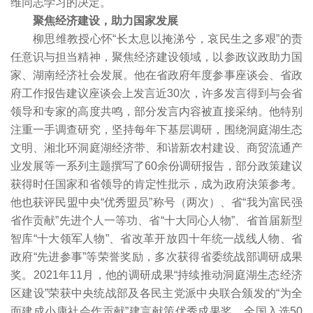
维同志学习的决定。
聚焦经济建设，助力国家发展
柳思维教授心怀“长太息以掩涕兮，哀民生之多艰”的责
任意识与担当精神，聚焦经济建设领域，以参政议政助力国
家、湖南经济社会发展。他在省政府年度参事座谈会、省政
府工作报告建议座谈会上发言近30次，许多发言得到与会省
领导和专家的高度共鸣，部分发言内容被直接采纳。他特别
注重一手调查研究，坚持每年下基层调研，围绕洞庭湖生态
文明、湘北环洞庭湖经济带、和谐新农村建设、商贸流通产
业发展等一系列主题撰写了60余份调研报告，部分政策建议
获得时任国家和省领导的肯定性批示，成为政府決策参考。
他也获评民盟中央“优秀盟员”称号（两次）、省“我为富民强
省作贡献”先进个人一等功、省“十大同心人物”、省首届新型
智库“十大领军人物”、省改革开放四十年统一战线人物、省
政府“先进参事”等荣誉奖励，多次获得省委统战部调研成果
奖。2021年11月，他的调研成果“持续推动洞庭湖生态经济
区建设”荣获中央统战部及各民主党派中央联合颁发的“为全
面建成小康社会作贡献”建言献策优秀成果奖，全国入选50