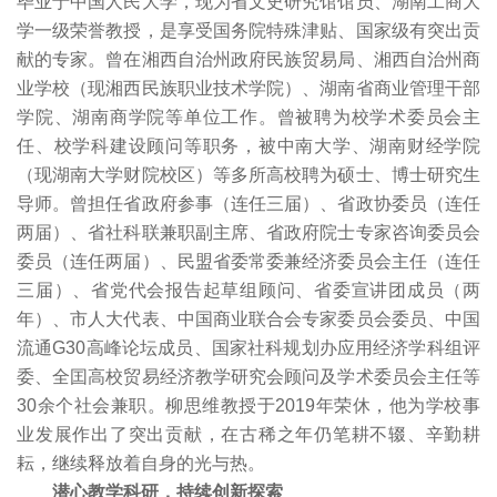
毕业于中国人民大学，现为省文史研究馆馆员、湖南工商大
学一级荣誉教授，是享受国务院特殊津贴、国家级有突出贡
献的专家。曾在湘西自治州政府民族贸易局、湘西自治州商
业学校（现湘西民族职业技术学院）、湖南省商业管理干部
学院、湖南商学院等单位工作。曾被聘为校学术委员会主
任、校学科建设顾问等职务，被中南大学、湖南财经学院
（现湖南大学财院校区）等多所高校聘为硕士、博士研究生
导师。曾担任省政府参事（连任三届）、省政协委员（连任
两届）、省社科联兼职副主席、省政府院士专家咨询委员会
委员（连任两届）、民盟省委常委兼经济委员会主任（连任
三届）、省党代会报告起草组顾问、省委宣讲团成员（两
年）、市人大代表、中国商业联合会专家委员会委员、中国
流通G30高峰论坛成员、国家社科规划办应用经济学科组评
委、全囯高校贸易经济教学研究会顾问及学术委员会主任等
30余个社会兼职。柳思维教授于2019年荣休，他为学校事
业发展作出了突出贡献，在古稀之年仍笔耕不辍、辛勤耕
耘，继续释放着自身的光与热。
潜心教学科研，持续创新探索