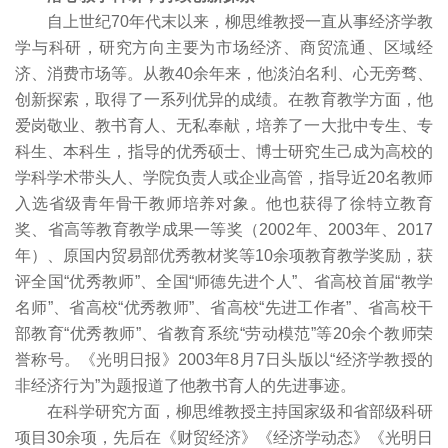
自上世纪70年代末以来，柳思维教授一直从事经济学教
学与科研，研究方向主要为市场经济、商贸流通、区域经
济、消费市场等。从教40余年来，他淡泊名利、心无旁骛、
创新探索，取得了一系列优异的成绩。在教育教学方面，他
爱岗敬业、教书育人、无私奉献，培养了一大批中专生、专
科生、本科生，指导的优秀硕士、博士研究生己成为高校的
学科学术带头人、学院负责人或企业高管，指导近20名教师
入选省级青年骨干教师培养对象。他也获得了徐特立教育
奖、省高等教育教学成果一等奖（2002年、2003年、2017
年）、原国内贸易部优秀教材奖等10余项教育教学奖励，获
评全国“优秀教师”、全国“师德先进个人”、省高校首届“教学
名师”、省高校“优秀教师”、省高校“先进工作者”、省高校干
部教育“优秀教师”、省教育系统“劳动模范”等20余个教师荣
誉称号。《光明日报》2003年8月7日头版以“经济学教授的
非经济行为”为题报道了他教书育人的先进事迹。
在科学研究方面，柳思维教授主持国家级和省部级科研
项目30余项，先后在《财贸经济》《经济学动态》《光明日