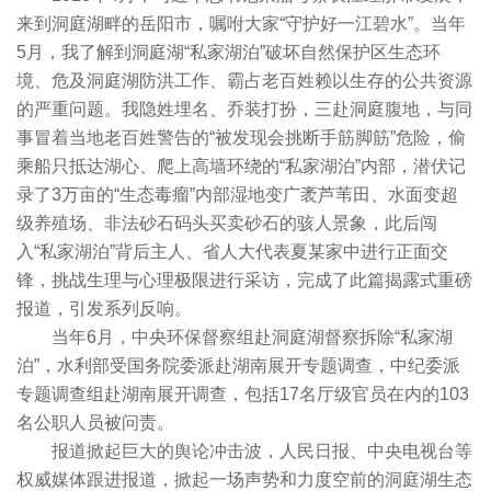
来到洞庭湖畔的岳阳市，嘱咐大家“守护好一江碧水”。当年
5月，我了解到洞庭湖“私家湖泊”破坏自然保护区生态环
境、危及洞庭湖防洪工作、霸占老百姓赖以生存的公共资源
的严重问题。我隐姓埋名、乔装打扮，三赴洞庭腹地，与同
事冒着当地老百姓警告的“被发现会挑断手筋脚筋”危险，偷
乘船只抵达湖心、爬上高墙环绕的“私家湖泊”内部，潜伏记
录了3万亩的“生态毒瘤”内部湿地变广袤芦苇田、水面变超
级养殖场、非法砂石码头买卖砂石的骇人景象，此后闯
入“私家湖泊”背后主人、省人大代表夏某家中进行正面交
锋，挑战生理与心理极限进行采访，完成了此篇揭露式重磅
报道，引发系列反响。
当年6月，中央环保督察组赴洞庭湖督察拆除“私家湖
泊”，水利部受国务院委派赴湖南展开专题调查，中纪委派
专题调查组赴湖南展开调查，包括17名厅级官员在内的103
名公职人员被问责。
报道掀起巨大的舆论冲击波，人民日报、中央电视台等
权威媒体跟进报道，掀起一场声势和力度空前的洞庭湖生态