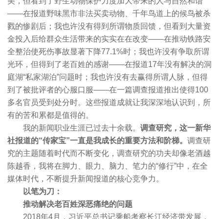
美，但看到了野生动物保护力度加大带来的人与自然和谐
——在报道野味黑市非法买卖动物、千年鸟道上的候鸟被杀
戮的惨剧后；我也许没有得到所谓物质回馈，但看到大量资
金投入后给群众生活带来的实实在在改变——在推动铁路安
全整治使死伤事故显著下降77.1%时；我也许没有争取所谓
光环，但得到了老百姓的感谢——在报道17年没有解决的洞
庭湖“私家湖泊”问题时；我也许没有去赢得所谓人脉，但得
到了被批评者的心服口服——在一篇调查报道推出使得100
多名官员受到处分时。这些报道成就让我深深地认识到，所
有的苦和累都是值得的。
我的新闻职业生涯已过去十余载。
调查研究，这一新华
社报道的“传家宝”一直是我成长的重要方法和阶梯。
调查研
究的主题随着时代而不断变化，调查研究的功夫却像老酒越
陈越香，我将在脚力、眼力、脑力、笔力的“修行”中，在全
媒体时代，不断提升新闻报道的核心竞争力。
以笔为刀：
推动解决老百姓深恶痛绝的问题
2018年4月，习近平总书记乘船考察长江经济带发展，