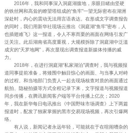
2016年，我和同事深入洞庭湖腹地，亲眼目睹由坚硬
的铁丝网和高耸的瞭望塔组成的“鱼牢”一望无际密布在湖洲
深处时，内心的震动无法用言语表达。在形成文字调查报告
的同时，我们用新华社现场云推出《洞庭湖“鱼牢”密布，人
也插翅难飞》这一报道，令人不寒而栗的画面在网络引发广
泛关注。此后湖南省高度重视，大规模拆除了洞庭湖中泛滥
成灾的“天罗地网”，再次显现出调查报道新媒体传播的威
力。
2018年，在进行洞庭湖“私家湖泊”调查时，我与视频报
道同事提前准备，将矮围中触目惊心的画面、与当事人对峙
的过程、和当地部门负责人一起去现场核查对质的画面通过
航拍、隐秘拍摄等方式全程记录下来，文字报道与视频报道
同步传播，在腾讯新闻客户端等平台传播上亿次；2020
年，我在新华每日电讯推出《中国野味市场调查》上下两篇
报道时，配发了独家掌握的黑市交易现场视频，再次引爆网
络。
有人说，新闻记者永远年轻，可能就在于在喧闹嘈杂的