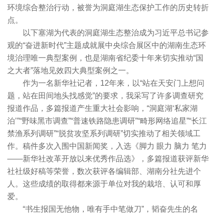
环境综合整治行动，被誉为洞庭湖生态保护工作的历史转折
点。
以下塞湖为代表的洞庭湖生态整治成为习近平总书记参
观的“奋进新时代”主题成就展中央综合展区中的湖南生态环
境治理唯一典型案例，也是湖南省纪委十年来切实推动“国
之大者”落地见效四大典型案例之一。
作为一名新华社记者，12年来，以“站在天安门上想问
题，站在田间地头找感觉”的要求，我采写了许多调查研究
报道作品，多篇报道产生重大社会影响，“洞庭湖‘私家湖
泊’”“野味黑市调查”“普速铁路隐患调研”“畸形网络追星”“长江
禁渔系列调研”“脱贫攻坚系列调研”切实推动了相关领域工
作。稿件多次入围中国新闻奖，入选《脚力 眼力 脑力 笔力
——新华社改革开放以来优秀作品选》，多篇报道获评新华
社社级好稿等荣誉，数次获评各编辑部、湖南分社先进个
人。这些成绩的取得都来源于单位对我的栽培、认可和厚
爱。
“书生报国无他物，唯有手中笔做刀”，韬奋先生的名