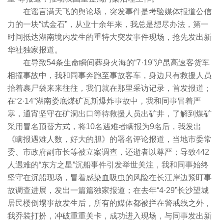
在谣言满天飞的舆论场，突发事件是考验媒体报道公信
力的一块“试金石”，从业十余年来，我总是想尽办法，第一
时间抵达湖南境内发生的重特大突发事件现场，抢先发出新
华社独家报道。
在导致54条生命瞬间葬身火海的“7·19”沪昆高速客货车
相撞事故中，我和同事奔跑至事故客车，身边只有救援人员
抬着裹尸袋来来往往，我们就在那里采访记录，首发报道；
在“2·14”湖南娄底煤矿瓦斯爆炸事故中，我和同事冒着严
寒，通宵坚守在矿洞出口等待救援人员出矿井，了解到煤矿
采用冒名顶替方式，将10名遇难者瞒报为9名后，我发出
《瞒报遇难人数，好大的胆》的署名评论报道，当地市委常
委、市政府副市长等被立案调查，还逝者以尊严；导致442
人遇难的“东方之星”沉船事件引发举世关注，我和同事始终
坚守在沉船现场，冒着感染血吸虫的风险在长江岸边紧盯事
故调查进展，发出一篇篇独家报道；在去年“4·29”长沙望城
居民楼倒塌事故发生后，所有的媒体都被拦在警戒线之外，
我乔装打扮，冲破重重关卡，成功进入现场，与同事发出新