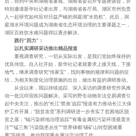
后，得到中央和湖南省重视。湖南省委召开专题座谈会，并
特别邀请新华社记者出席，与湖南省各厅局、湖区市州负责
人一起研究如何应对日益严峻的洞庭湖“水危机”。此后，洞
庭湖水环境问题成为湖南省生态环境治理的主要课题之一，
湖区百姓饮水难问题得以逐步解决。
践行“四力”：
以扎实调研采访推出精品报道
重视调查研究，一切从实际出发，是我们党始终保持的
优良传统。自入社开始，新华社记者就要求上接天线，下接
地气，继承调查研究“传家宝”，找到事物的规律和问题的症
结，为相关制度化治理措施的出台，做出有益的调研推动。
从业以来，我以持续追踪、深入采访的调查研究作风推
动一批沉疴宿疾问题解决。采写的野生动物非法交易调查引
起中央关注，推出的“长江‘禁渔’追踪”报道有力推动长江大保
护工作开展；“脱贫攻坚”系列调研进一步夯实了贫困地区脱
贫之基；“镉污染耕地治理追踪”“有毒金属铊污染环境亟需关
注”“‘锰三角’污染隐患丛生”“‘世界锑都’锡矿山转型困难重
重”等报道，推动我国重金属污染治理工作。