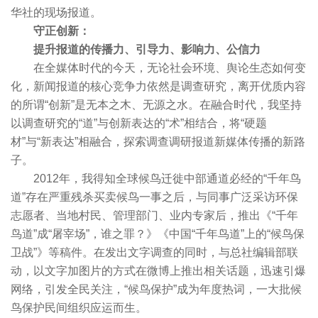
华社的现场报道。
守正创新：
提升报道的传播力、引导力、影响力、公信力
在全媒体时代的今天，无论社会环境、舆论生态如何变
化，新闻报道的核心竞争力依然是调查研究，离开优质内容
的所谓“创新”是无本之木、无源之水。在融合时代，我坚持
以调查研究的“道”与创新表达的“术”相结合，将“硬题
材”与“新表达”相融合，探索调查调研报道新媒体传播的新路
子。
2012年，我得知全球候鸟迁徙中部通道必经的“千年鸟
道”存在严重残杀买卖候鸟一事之后，与同事广泛采访环保
志愿者、当地村民、管理部门、业内专家后，推出《“千年
鸟道”成“屠宰场”，谁之罪？》《中国“千年鸟道”上的“候鸟保
卫战”》等稿件。在发出文字调查的同时，与总社编辑部联
动，以文字加图片的方式在微博上推出相关话题，迅速引爆
网络，引发全民关注，“候鸟保护”成为年度热词，一大批候
鸟保护民间组织应运而生。