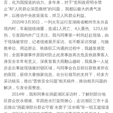
言，化为我报道的动力。多年来，对于“党和政府明令禁
止”和“人民群众深恶痛绝”的问题， 我都以极大的勇气发
声，以推动中央政策落实，捍卫人民群众利益。
2020年3月30日，一列火车运行至湖南省郴州市永兴县
境内时，车厢脱线倾覆，造成1人死亡、4人重伤、123人轻
伤，引发国内外广泛关注。我与同事第一时间赶赴现场，由
于现场被管控，记者很难展开采访。在不断采访突破，与施
救单位、周边群众、铁路职工沟通的过程中，我越发感觉
到，全面掌握事件原因对防止此类事故再次危及铁路乘客人
身安全非常有意义。深夜冒着大雨翻山越岭，我孤身一人徒
步走出事故现场被封锁区域，与同事会合后前往获救者所在
的医院，获得大量独家信息。在分社领导的支持下，经多方
采访核实，推出“普铁安全问题”相关稿件，推动相关问题的
解决，引发全面整改。
2014年，我和同事在洞庭湖区采访时，了解到部分地
区群众饮水艰难、常因抢水打架而揪心，走访湖区三市十县
后推出“洞庭湖部分群众守着‘水窝子’没水喝”等一组五篇报道