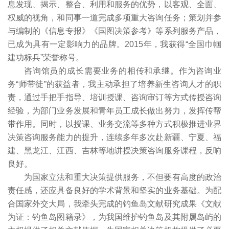
息发现、揭示、整合、利用和服务的优势，以客观、全面、
权威的视角，和同事一道完成多项重大咨询任务；策划并参
与编制的《信息专报》《国图决策参考》等系列服务产品，
已成为具有一定影响力的品牌。2015年，我获得“全国巾帼
建功标兵”荣誉称号。
咨询馆员的成长需要业务的相传和承继。作为咨询业
务“师带徒”的获益者，我主动承担了培养新生咨询人才的职
责，通过手把手指导、培训授课、咨询审订等方式传授咨询
经验，为部门业务发展和青年员工成长做出努力，发挥传帮
带作用。同时，以授课、业务交流等多种方式积极推进业界
决策咨询服务能力的提升，连续多年多次赴新疆、宁夏、福
建、黑龙江、江西、吉林等地讲授决策咨询服务课程，反响
良好。
为国家立法和重大决策提供服务，不但要有高度的政治
责任感，还应具备良好的学术背景和坚实的业务基础。为配
合国家外交大局，我牵头完成的钓鱼岛文献研究成果《文献
为证：钓鱼岛图籍录》，为我国维护钓鱼岛及其附属岛屿的