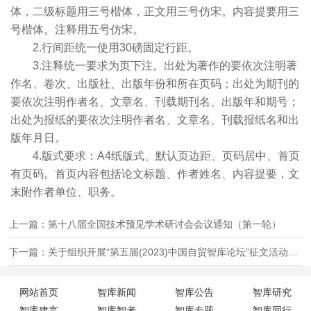
体，二级标题用三号楷体，正文用三号仿宋。内容提要用三
号楷体。注释用五号仿宋。
2.行间距统一使用30磅固定行距。
3.注释统一要求为页下注。出处为著作的要依次注明著
作名、卷次、出版社、出版年份和所在页码；出处为期刊的
要依次注明作者名、文章名、刊载期刊名、出版年和期号；
出处为报纸的要依次注明作者名、文章名、刊载报纸名和出
版年月日。
4.版式要求：A4纸版式、默认页边距、页码居中、首页
有页码。首页内容包括论文标题、作者姓名、内容提要，文
末附作者单位、职务。
上一篇：第十八届全国技术预见学术研讨会会议通知（第一轮）
下一篇：关于组织开展“第五届(2023)中国自贸智库论坛”征文活动的通知
网站首页
智库新闻
智库公告
智库研究
智库建言
智库智者
智库专题
智库同行