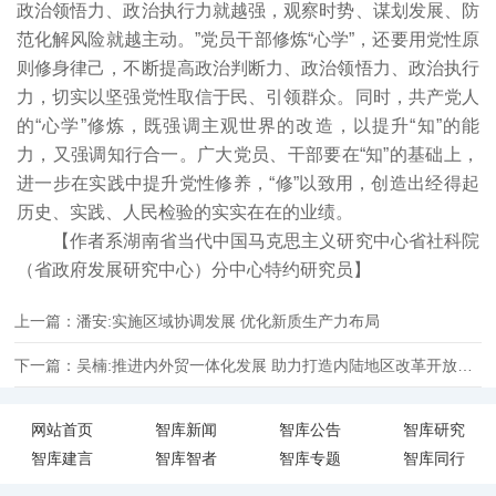
政治领悟力、政治执行力就越强，观察时势、谋划发展、防
范化解风险就越主动。”党员干部修炼“心学”，还要用党性原
则修身律己，不断提高政治判断力、政治领悟力、政治执行
力，切实以坚强党性取信于民、引领群众。同时，共产党人
的“心学”修炼，既强调主观世界的改造，以提升“知”的能
力，又强调知行合一。广大党员、干部要在“知”的基础上，
进一步在实践中提升党性修养，“修”以致用，创造出经得起
历史、实践、人民检验的实实在在的业绩。
【作者系湖南省当代中国马克思主义研究中心省社科院
（省政府发展研究中心）分中心特约研究员】
上一篇：潘安:实施区域协调发展 优化新质生产力布局
下一篇：吴楠:推进内外贸一体化发展 助力打造内陆地区改革开放高地
网站首页
智库新闻
智库公告
智库研究
智库建言
智库智者
智库专题
智库同行