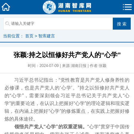
当前位置：
首页
>
智库建言
张颖:持之以恒修好共产党人的“心学”
时间：2024-07-09 | 来源:湖南日报 | 作者:张颖
习近平总书记指出：“党性教育是共产党人修身养性的
必修课，也是共产党人的‘心学’。”持之以恒修好共产党人
的“心学”，需要深刻领会习近平总书记关于共产党人“心
学”的重要论述，在认识上把握好“心学”的理论逻辑和现实逻
辑，在内涵上把握好“心学”的修炼重点，在实践上把握好修
炼的具体途径。
领悟共产党人“心学”的双重逻辑。
“心学”贯穿于中国传