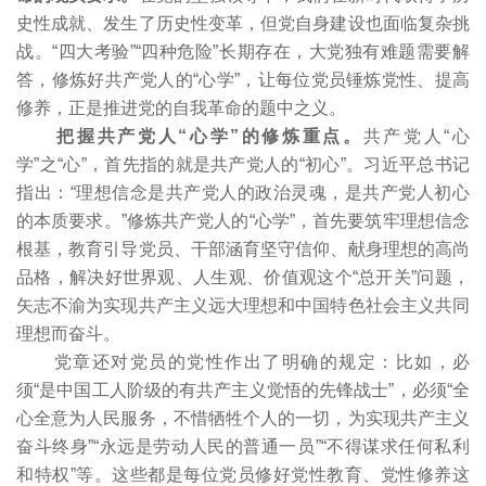
史性成就、发生了历史性变革，但党自身建设也面临复杂挑
战。“四大考验”“四种危险”长期存在，大党独有难题需要解
答，修炼好共产党人的“心学”，让每位党员锤炼党性、提高
修养，正是推进党的自我革命的题中之义。
把握共产党人“心学”的修炼重点。
共产党人“心
学”之“心”，首先指的就是共产党人的“初心”。习近平总书记
指出：“理想信念是共产党人的政治灵魂，是共产党人初心
的本质要求。”修炼共产党人的“心学”，首先要筑牢理想信念
根基，教育引导党员、干部涵育坚守信仰、献身理想的高尚
品格，解决好世界观、人生观、价值观这个“总开关”问题，
矢志不渝为实现共产主义远大理想和中国特色社会主义共同
理想而奋斗。
党章还对党员的党性作出了明确的规定：比如，必
须“是中国工人阶级的有共产主义觉悟的先锋战士”，必须“全
心全意为人民服务，不惜牺牲个人的一切，为实现共产主义
奋斗终身”“永远是劳动人民的普通一员”“不得谋求任何私利
和特权”等。这些都是每位党员修好党性教育、党性修养这