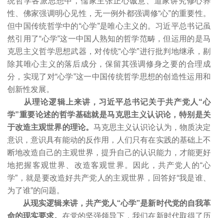
统哲学各派思想中，儒家主张正心诚意、道家讲究修心养
性、佛家强调明心见性，无一例外都强调修“心”的重要性。
但中国传统哲学中的“心学”是唯心主义的。习近平总书记虽
然引用了“心学”这一中国人熟知的哲学范畴，但运用的是马
克思主义哲学思想武器，对传统“心学”进行批判地继承，剔
除其唯心主义的落后成分，保留其强调修身之要的合理成
分，实现了对“心学”这一中国传统哲学思想的创造性运用和
创新性发展。
从理论逻辑上来讲，习近平总书记关于共产党人“心
学”重要论述的哲学基础就是马克思主义认识论，特别是关
于改造主观世界的理论。
马克思主义认识论认为，物质决定
意识，意识具有能动的反作用，人们只有在实践的基础上不
断地改造自己的主观世界，提升自己的认识能力，才能更好
地把握客观世界、改造客观世界。因此，共产党人的“心
学”，就是要改造好共产党人的主观世界，回答好“我是谁、
为了谁”的问题。
从现实逻辑来讲，共产党人“心学”是新时代党的自我革
命的现实要求。
在党的坚强领导下，我们在新时代取得了历