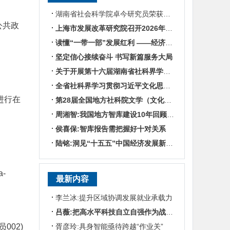
湖南省社会科学院卓今研究员荣获第九届鲁迅文学奖
公共政
上海市发展改革研究院召开2026年半年度工作会议
读懂“一带一部”发展红利 ——经济学专家谈湖南区位优势
坚定信心接续奋斗 书写新篇服务大局
关于开展第十六届湖南省社科界学术年会征文活动的通知
全省社科界学习贯彻习近平文化思想座谈会发言摘编
进行在
第28届全国地方社科院文学（文化）所所长联席会暨“数智时代地方文化IP建设”学术研讨
周湘智:我国地方智库建设10年回顾与展望
侯喜保:智库报告需把握好十对关系
陆铭:洞见“十五五”中国经济发展新趋势——对话上海交通大学中国发展研究院执行院长陆铭
a-
最新内容
李兰冰:提升区域协调发展就业承载力
吕薇:把高水平科技自立自强作为战略支撑
002)
胥彦玲:具身智能亟待跨越“作业关”