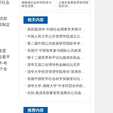
济社会
湖南省社会科学院卓今
上海市发展改革研究院
研究员荣...
召开20...
供前
相关内容
策制定
第四届清华·中国社会调查学术研讨会暨新书发布会在京举行
中国人民大学公共管理学院成立公共政策系
第二届中国公共政策研究国际学术会议在京举行
安德万:中国智库参与国际公共政策决策——以跨国智库网络为径
源需
临着平
第十二届世界和平论坛媒体吹风会暨“清华会客厅”媒体沙龙在北京举行
-布
清华五道口全球绿色金融论坛召开
个全
清华大学经济管理学院举办“首席价值官数智赋能系列沙龙”活动
首届中国哲学社会科学实验室论坛在清华大学举行
清华大学-湖南大学“中非经贸合作的湖南实践”联合调研活动圆满收官
任恒:推进高质量智库成果向公共政策转化
推荐内容