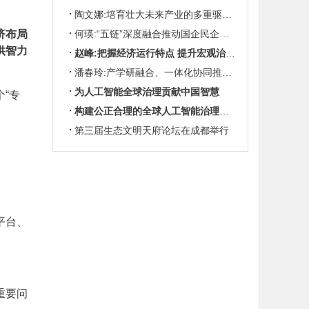
陶文娜:培育壮大未来产业的多重驱动机制
济布局
何瑛:“五链”深度融合推动国企民企协同发展
供智力
赵峰:把握经济运行特点 提升宏观治理效能
潘春玲:产学研融合、一体化协同推动农业科技创新
为人工智能全球治理贡献中国智慧
“专
构建公正合理的全球人工智能治理体系
第三届生态文明天府论坛在成都举行
平台、
重要问