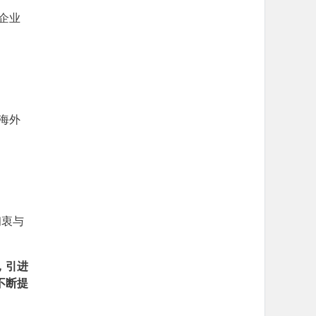
企业
海外
初衷与
，引进
不断提