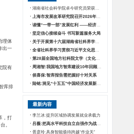
湖南省社会科学院卓今研究员荣获第九届鲁迅文学奖
上海市发展改革研究院召开2026年半年度工作会议
读懂“一带一部”发展红利 ——经济学专家谈湖南区位优势
坚定信心接续奋斗 书写新篇服务大局
治理体
关于开展第十六届湖南省社科界学术年会征文活动的通知
作出一
全省社科界学习贯彻习近平文化思想座谈会发言摘编
第28届全国地方社科院文学（文化）所所长联席会暨“数智时代地方文化IP建设”学术研讨
周湘智:我国地方智库建设10年回顾与展望
究院有
侯喜保:智库报告需把握好十对关系
陆铭:洞见“十五五”中国经济发展新趋势——对话上海交通大学中国发展研究院执行院长陆铭
智库排
最新内容
李兰冰:提升区域协调发展就业承载力
革，打
吕薇:把高水平科技自立自强作为战略支撑
平台。
胥彦玲:具身智能亟待跨越“作业关”