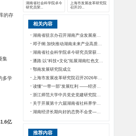
湖南省社会科学院卓今
上海市发展改革研究院
研究员荣...
召开20...
库的存
相关内容
湖南省驻京办召开湖南产业发展座谈会
邓子纲:加快推动湖南未来产业高质量发展
湖南省社会科学院卓今研究员荣获第九届鲁迅文学奖
菱集
潘路:以“科技+文化”拓展湖南红色文旅发展之路
鄂南发展研究院成立
上海市发展改革研究院召开2026年半年度工作会议
的多学
读懂“一带一部”发展红利 ——经济学专家谈湖南区位优势
浙江师范大学中共党史党建研究院成立
关于开展第十六届湖南省社科界学术年会征文活动的通知
湖南经济长期向好的态势不会变——经济学专家谈湖南经济形势
.6亿
推荐内容