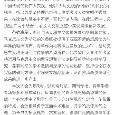
中国式现代化伟大实践。他以“大历史观的中国式现代化”为
视角，指出既要坚持理论自信，也要吸收人类文明优秀成
果，在比较与借鉴中不断丰富其理论内涵。在此过程中，必
须坚持“两个结合”，在文明交流互鉴中实现持续创新发展。
范钧表示，
浙江与马克思主义传播发展始终同频共振，
马克思主义为浙江的沧桑巨变提供了源源不断的思想动力与
丰厚的精神滋养。青年作为社科事业发展的生力军，是马克
思主义理论研究与传播的希望所在。他希望广大青年学者坚
持运用马克思主义的世界观和方法论指导哲学社会科学研
究，葆有高昂的学术激情与深厚的理论热情，坚持理论联系
实际的研究方法，牢固树立精品意识，从而推动高质量研究
成果的进一步产出。
本次大会为期3天，以高端对话、期刊专场、青年学者
专场等多种形式举行。应邀参会的嘉宾既有德高望重的宿
儒，也有学术中坚和青年骨干，充分体现青年定位、传帮带
的特点。会议倡导勇于直面学术难题，开争鸣批评风气之
先，力争成为拓宽视野、求索新知、影响广泛的高质量学术