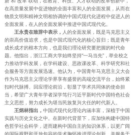
新”和“改革”联动，在教育、科技、人才联动的改革创新中，
在高质量发展中促进物的全面丰富和人的全面发展，从而在
物质文明和精神文明相协调的中国式现代化进程中促进人的
全面发展，在人的全面发展中推进中国式现代化。
王永贵在致辞中表示，
人的全面发展，既是马克思主义
的崇高价值追求，也是中国式现代化的核心旨归；既是青年
成长成才的根本方向，也是我们理论研究要把握的时代命
题。他指出，浙江工商大学始终坚持“一马当先”，举全校之
力推动学科发展，在学科建设、思政课改革、科学研究和社
会服务等方面发展迅速。他认为，中国青年马克思主义大会
作为马克思主义理论学界享有盛誉的高端交流平台，始终紧
扣时代脉搏、回应理论前沿，彰显了学术共同体的使命担
当，希望广大青年学者深学笃行习近平新时代中国特色社会
主义思想，努力成长为堪当民族复兴大任的时代新人。
王炳林指出，
中国式现代化理论内涵丰富，深植于中国
实践与历史文化之中。在新时代背景下，应加快构建中国特
色哲学社会科学，进而建构中国自主的知识体系，以更广阔
的国际视野和开放包容的学术胸怀推进理论创新，并服务于