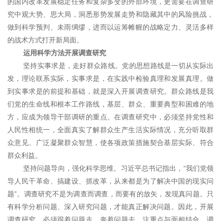
的国内改革发展稳定任务和复杂多变的外部环境，更需要在调查研
究中观大势、思大局，洞悉形势发展走势和隐藏其中的风险挑战，
做到科学预判、未雨绸缪，进而以运筹帷幄的战略定力、灵活多样
的战术方式打开新局面。
运用科学方法开展调查研究
坚持实事求是，走好群众路线。党的思想路线是一切从实际出
发，理论联系实际，实事求是，在实践中检验真理和发展真理。做
到实事求是的前提和基础，就是深入开展调查研究。群众路线是我
们党的生命线和根本工作路线，基层、群众、重要典型和困难的地
方，应成为领导干部调研的重点。在调查研究中，必须坚持党性和
人民性相统一，全面真实了解群众生产生活实际情况，充分听取群
众意见、广泛凝聚群众智慧，使各项政策措施契合基层实际、符合
群众利益。
坚持问题导向，强化科学思维。习近平总书记指出，“我们党领
导人民干革命、搞建设、抓改革，从来都是为了解决中国的现实问
题”。调查研究不是为调查而调查，而要有的放矢，发现真问题。只
有科学分析问题、深入研究问题，才能真正解决问题。因此，开展
调查研究，必须跟着问题走、奔着问题去，注重点与面相结合、调