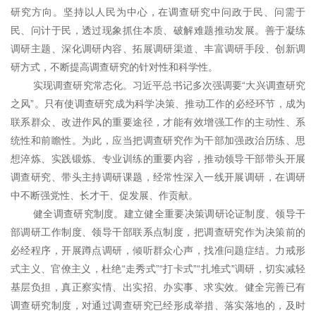
研究方向。坚持以人民为中心，在调查研究中问政于民、问需于
民、问计于民，透过现象抓住本质、破解难题推动发展。善于凝练
调研主题、深化调研内容、拓展调研渠道、丰富调研手段、创新调
研方式，不断提高调查研究的针对性和科学性。
实现调查研究常态化。习近平总书记多次强调要“大兴调查研究
之风”。只有使调查研究成为科学决策、推动工作的必经环节，成为
联系群众、改进作风的重要途径，才能有效增强工作的主动性、系
统性和前瞻性。为此，应当把调查研究作为干部加强政治历练、思
想淬炼、实践锻炼、专业训练的重要内容，推动领导干部带头开展
调查研究、带头主持调研课题，经常性深入一线开展调研，在调研
中不断强党性、长才干、促发展、作贡献。
健全调查研究制度。建立健全重要决策调研论证制度、领导干
部调研工作制度、领导干部联系点制度，把调查研究作为决策前的
必经程序，开展蹲点调研，倾听群众心声，找准问题症结。力戒形
式主义、官僚主义，杜绝“走秀式”“打卡式”“扎堆式”调研，切实减轻
基层负担，真正察实情、出实招、办实事、求实效。健全完善已有
调查研究制度，对通过调查研究已经形成举措、落实落地的，及时