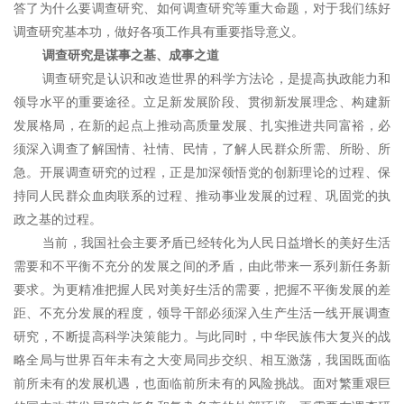
答了为什么要调查研究、如何调查研究等重大命题，对于我们练好
调查研究基本功，做好各项工作具有重要指导意义。
调查研究是谋事之基、成事之道
调查研究是认识和改造世界的科学方法论，是提高执政能力和
领导水平的重要途径。立足新发展阶段、贯彻新发展理念、构建新
发展格局，在新的起点上推动高质量发展、扎实推进共同富裕，必
须深入调查了解国情、社情、民情，了解人民群众所需、所盼、所
急。开展调查研究的过程，正是加深领悟党的创新理论的过程、保
持同人民群众血肉联系的过程、推动事业发展的过程、巩固党的执
政之基的过程。
当前，我国社会主要矛盾已经转化为人民日益增长的美好生活
需要和不平衡不充分的发展之间的矛盾，由此带来一系列新任务新
要求。为更精准把握人民对美好生活的需要，把握不平衡发展的差
距、不充分发展的程度，领导干部必须深入生产生活一线开展调查
研究，不断提高科学决策能力。与此同时，中华民族伟大复兴的战
略全局与世界百年未有之大变局同步交织、相互激荡，我国既面临
前所未有的发展机遇，也面临前所未有的风险挑战。面对繁重艰巨