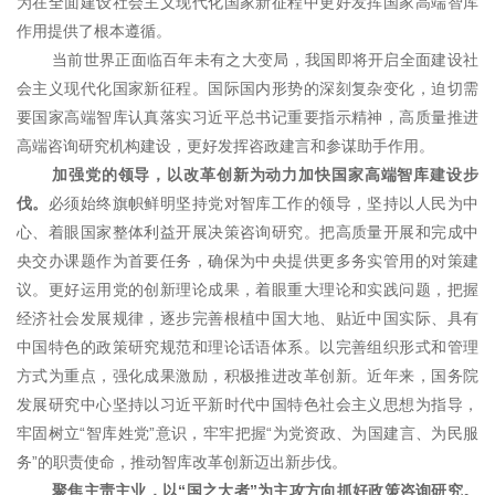
为在全面建设社会主义现代化国家新征程中更好发挥国家高端智库
作用提供了根本遵循。
当前世界正面临百年未有之大变局，我国即将开启全面建设社
会主义现代化国家新征程。国际国内形势的深刻复杂变化，迫切需
要国家高端智库认真落实习近平总书记重要指示精神，高质量推进
高端咨询研究机构建设，更好发挥咨政建言和参谋助手作用。
加强党的领导，以改革创新为动力加快国家高端智库建设步
伐。
必须始终旗帜鲜明坚持党对智库工作的领导，坚持以人民为中
心、着眼国家整体利益开展决策咨询研究。把高质量开展和完成中
央交办课题作为首要任务，确保为中央提供更多务实管用的对策建
议。更好运用党的创新理论成果，着眼重大理论和实践问题，把握
经济社会发展规律，逐步完善根植中国大地、贴近中国实际、具有
中国特色的政策研究规范和理论话语体系。以完善组织形式和管理
方式为重点，强化成果激励，积极推进改革创新。近年来，国务院
发展研究中心坚持以习近平新时代中国特色社会主义思想为指导，
牢固树立“智库姓党”意识，牢牢把握“为党资政、为国建言、为民服
务”的职责使命，推动智库改革创新迈出新步伐。
聚焦主责主业，以“国之大者”为主攻方向抓好政策咨询研究。