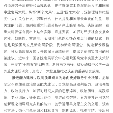
必须增强全局视野和系统观念，把咨询研究工作深度融入党和国家
事业发展大局。胸怀“两个大局”，立足“国之大者”，深刻理解和把握
党中央在关心什么、强调什么，什么是党和国家最重要的利益、最
关注的问题，做到在重大问题分析研判上眼睛明亮、头脑清醒，在
重大建议谋划提出上贴合实际、直抓要害。加强对经济社会发展全
局性、战略性、前瞻性、长期性问题以及热点难点问题的研究，特
别是紧紧围绕立足新发展阶段、贯彻新发展理念、构建新发展格
局、推动高质量发展，开展深入系统研究，提出更多切实管用的对
策建议。近年来，国务院发展研究中心紧紧围绕党中央重大决策部
署，开展了“十四五”规划思路、科技自立自强、碳达峰碳中和等一系
列重大课题研究，形成了一大批直接推动决策的重要研究成果。
推进能力建设，以高质量成果为导向更好服务中央决策。
必须
坚定不移加强政治建设能力建设，自觉提高政治判断力、政治领悟
力、政治执行力，加强对研究人员的思想淬炼、政治历练、实践锻
炼、专业训练，提高政治站位，增进政治智慧。着力提升运用党的
创新理论指导研究实践的能力，善于运用马克思主义的立场、观点
和方法，强化问题意识和目标导向，剖析原因、找准症结、提出对