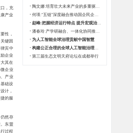
陶文娜:培育壮大未来产业的多重驱动机制
破口，充
何瑛:“五链”深度融合推动国企民企协同发展
健康产业
赵峰:把握经济运行特点 提升宏观治理效能
潘春玲:产学研融合、一体化协同推动农业科技创新
重要性，
为人工智能全球治理贡献中国智慧
的关键因
构建公正合理的全球人工智能治理体系
菲律宾中
鼓励企业
第三届生态文明天府论坛在成都举行
扩大其在
小微企业
畅、产业
字基础设
策设计，
便捷的服
异仍然存
进。东盟
执行过程