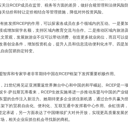
关注RCEP成员在监管、税务等方面的差异，做好合规管理和法律风险
海关估价和转让定价相结合等管理措施，降低对外投资风险。
有效发挥RCEP的作用，可以探索各成员在多个领域内的互动。一是要
模或增加留学名额，支持区域内教育交流与合作。二是推动区域内旅游
人文景观，发展旅游业不仅可以带动消费、创造更多就业岗位，而且可以
改善创业条件，增加投资机会，提升人员和信息流动便利化水平。四是
色自由贸易协定转变。
盟智库和专家学者非常期待中国在RCEP框架下发挥重要积极作用。
，21世纪将见证亚洲重返世界舞台中心和中国的和平崛起。RCEP是一
卡·萨拉斯瓦蒂看来，RCEP生效实施将进一步推动东盟与中国的产业
东盟的合作注入新活力。她期待更多企业抓住新机遇，通过合作共赢为
P框架下的贸易自由化、便利化、互联互通中发挥着中心作用。余虹强调
的坚定承诺，另一方面表达了中国继续扩大对外开放，实现更高质量发展
市场，相关企业应抓住机会寻找新的商机。