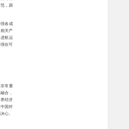
防范，跟
加强各成
及相关产
促进航运
加强在可
项非常重
链融合，
世界经济
，中国对
的决心。