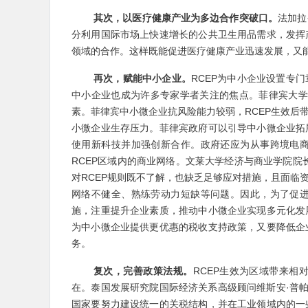
其次，以医疗健康产业为多边合作突破口。
法加拉
分利用国际市场上快速增长的公共卫生用品需求，发挥
领域的合作。这样既能促进医疗健康产业迅速发展，又
再次，赋能中小企业。
RCEP为中小企业设置专
中小企业也成为许多专家学者关注的焦点。菲律宾大学
素。菲律宾中小微企业抗风险能力较弱，RCEP生效后
小微企业生存压力。菲律宾政府可以引导中小微企业拓
使用新科技并加强创新合作。政府还应为从事跨境电
RCEP区域内的商业网络。文莱大学经济与商业学院院
对RCEP规则既不了解，也缺乏足够应对措施，且面临
网络不健全、熟练劳动力短缺等问题。因此，为了促
施，注重提升企业素质，推动中小微企业实现多元化发
为中小微企业提供更优惠的税收支持政策，又要降低企
务。
复次，完善政策法规。
RCEP生效为区域带来
在。泰国发展研究院国际经济关系高级顾问维斯安·普帕
国家要努力建设统一的关税结构，并在工业领域内的一