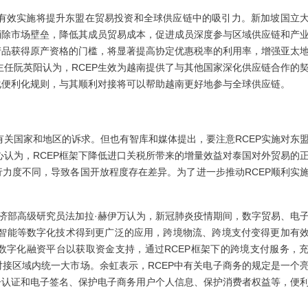
面有效实施将提升东盟在贸易投资和全球供应链中的吸引力。新加坡国立
消除市场壁垒，降低其成员贸易成本，促进成员深度参与区域供应链和产
产品获得原产资格的门槛，将显著提高协定优惠税率的利用率，增强亚太
任阮英阳认为，RCEP生效为越南提供了与其他国家深化供应链合作的
化便利化规则，与其顺利对接将可以帮助越南更好地参与全球供应链。
有关国家和地区的诉求。但也有智库和媒体提出，要注意RCEP实施对东
认为，RCEP框架下降低进口关税所带来的增量效益对泰国对外贸易的
行力度不同，导致各国开放程度存在差异。为了进一步推动RCEP顺利实
济部高级研究员法加拉·赫伊万认为，新冠肺炎疫情期间，数字贸易、电
智能等数字化技术得到更广泛的应用，跨境物流、跨境支付变得更加有
数字化融资平台以获取资金支持，通过RCEP框架下的跨境支付服务，
对接区域内统一大市场。余虹表示，RCEP中有关电子商务的规定是一个
子认证和电子签名、保护电子商务用户个人信息、保护消费者权益等，便