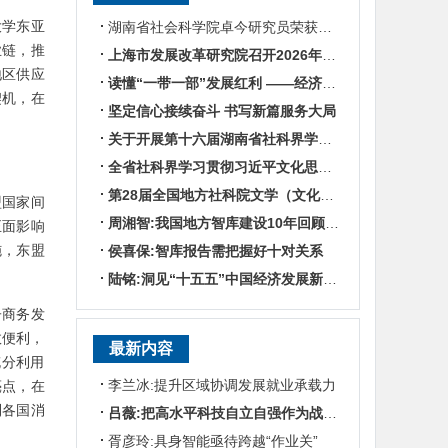
大学东亚
湖南省社会科学院卓今研究员荣获第九届鲁迅文学奖
业链，推
上海市发展改革研究院召开2026年半年度工作会议
地区供应
读懂“一带一部”发展红利 ——经济学专家谈湖南区位优势
契机，在
坚定信心接续奋斗 书写新篇服务大局
关于开展第十六届湖南省社科界学术年会征文活动的通知
全省社科界学习贯彻习近平文化思想座谈会发言摘编
第28届全国地方社科院文学（文化）所所长联席会暨“数智时代地方文化IP建设”学术研讨
盟国家间
周湘智:我国地方智库建设10年回顾与展望
正面影响
施，东盟
侯喜保:智库报告需把握好十对关系
陆铭:洞见“十五五”中国经济发展新趋势——对话上海交通大学中国发展研究院执行院长陆铭
子商务发
效便利，
最新内容
充分利用
李兰冰:提升区域协调发展就业承载力
亮点，在
利各国消
吕薇:把高水平科技自立自强作为战略支撑
胥彦玲:具身智能亟待跨越“作业关”