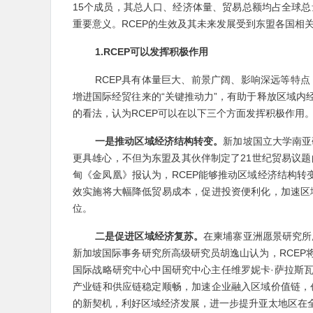
15个成员，其总人口、经济体量、贸易总额均占全球总
重要意义。RCEP的生效及其未来发展受到东盟各国相
1.RCEP可以发挥积极作用
RCEP具有体量巨大、前景广阔、影响深远等特
增进国际经贸往来的“关键推动力”，有助于释放区域内
的看法，认为RCEP可以在以下三个方面发挥积极作用
一是推动区域经济结构转变。
新加坡国立大学南亚
更具雄心，不但为东盟及其伙伴制定了21世纪贸易议
甸《金凤凰》报认为，RCEP能够推动区域经济结构转
效实施将大幅降低贸易成本，促进投资便利化，加速区
位。
二是促进区域经济复苏。
在柬埔寨亚洲愿景研究所
新加坡国际事务研究所高级研究员胡逸山认为，RCEP
国际战略研究中心中国研究中心主任维罗妮卡·萨拉斯瓦
产业链和供应链稳定顺畅，加速企业融入区域价值链，
的新契机，利好区域经济发展，进一步提升亚太地区在