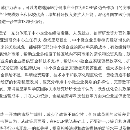
·赫伊万表示，可以考虑选择医疗健康产业作为RCEP多边合作项目的突
产业规模效应和比较优势，增加科研投入并扩大产能，深化各国在医疗
能进一步丰富区域价值链。
门章节，充分体现了中小企业在经济发展、人员就业、创新研发等方面的
亚洲研究中心主任乔夫·桑塔里塔提出，中小微企业是菲律宾经济增长
带来的关税减免，能够降低部分中小微企业的原材料采购成本，有效缓解
展海外市场，帮助企业多维度了解区域内不同市场的需求和投资风险，
商业务的企业提供资金和技术支持，帮助中小微企业实现贸易数字化，
长艾哈迈德·哈里德认为，中小微企业是东盟经济复苏重点，但大多数中
资金供给不足、科研经费紧张、技术水平和数字化程度较低、货物流通不
进经济的长期稳定发展，应充分考虑中小微企业类别的多样性，完善数
展。柬埔寨皇家科学院国际关系研究所所长金平认为，既要优化公共政
业运营成本，并在人力资源、金融融资与科技创新等方面为企业提供更
相对统一开放的市场与规则，减少了政策不确定性，但各成员间的政策差
韦萨认为，从政策层面看，在RCEP承诺基础上，还要进一步提升和改
些子行业实现统一的低关税，提高相关法规和政策措施的监管水平以及