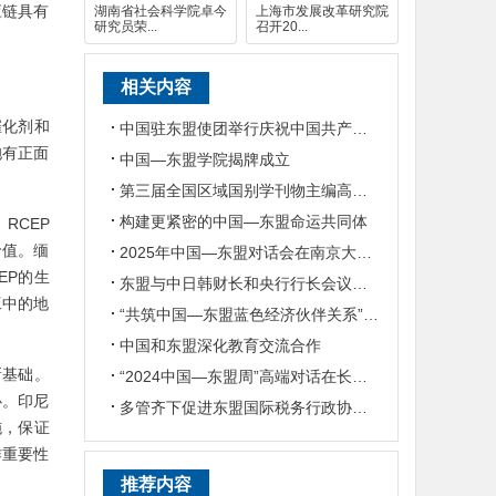
应链具有
湖南省社会科学院卓今
上海市发展改革研究院
研究员荣...
召开20...
相关内容
催化剂和
中国驻东盟使团举行庆祝中国共产党成立105周年媒体智库交流会
抱有正面
中国—东盟学院揭牌成立
第三届全国区域国别学刊物主编高层论坛暨第七届东盟发展会议在南宁举行
构建更紧密的中国—东盟命运共同体
RCEP
价值。缅
2025年中国—东盟对话会在南京大学举行
EP的生
东盟与中日韩财长和央行行长会议在意大利举行
工中的地
“共筑中国—东盟蓝色经济伙伴关系”研讨会在泰国曼谷召开
中国和东盟深化教育交流合作
新基础。
“2024中国—东盟周”高端对话在长治举行
心。印尼
多管齐下促进东盟国际税务行政协助与合作发展
施，保证
作重要性
推荐内容