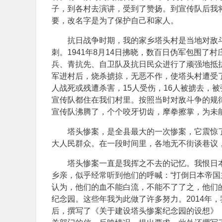
子，到各村去演讲，受到了赞扬。到宣传队后我
要，改名字是为了保护自己和家人。
抗日战争时期，我的家乡塔头村是当地对敌
刺。1941年8月14日拂晓，数百日伪军包围
兵、青抗先、自卫队及抗日民众进行了顽强地抵
军进村后，烧杀掳掠，无恶不作，使塔头村遭受了
人战死或残遭杀害，15人受伤，16人被掳去，
宣传队都住在我们村里。按照当时对敌斗争的规律
宣传队沸腾了，个个咬牙切齿，摩拳擦掌，为未
塔头惨案，是全县最大的一次惨案，它震惊
大人民群众。在一段时间里，各地无不街谈巷议
塔头惨案一直是我挥之不去的记忆。我恨日
乡亲，似乎经常听到他们的呼喊：“打倒日本帝国
认为，他们的血不能白流，不能不了了之，他们
纪念园。这些年我为此做了许多努力。2014年
后，撰写了《关于建设塔头惨案纪念园的设想》