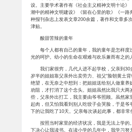
设。主要学术著作有《社会主义精神文明十论》
潮中的精神文明建设》《留在心里的歌》《一路
种报刊杂志上发表文章200余篇，著作和文章多次
津贴。
酸甜苦辣的童年
每个人都有自己的童年，我的童年是怎样度
光的呵护。幼小的生命在艰难与欢乐兼而有之的
我们家很穷，几代人进不起学校，父亲到3
岁半的姐姐靠父亲外出卖劳力、祖父“脸朝黄土背
绝望，在无奈之中想到：把姐姐送给别人做童养媳
劝阻，才打消了这个念头。姐姐虽然比我只大两
些，父亲外出打工，我主要由爷爷照顾。虽然家
起肉，但又怕我看到别人吃饺子会哭脸，于是爷
下的让我吃了10天。父亲每次谈起此事，都非常
按照当时家里的经济状况，我是无法上学的
下决心让我读书。在读小学的几年中，我学习努