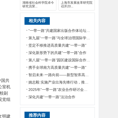
湖南省社会科学院卓今
上海市发展改革研究院
研究员荣...
召开20...
相关内容
“一带一路”共建国家出版合作体论坛在京举行
第九届“一带一路”与全球治理国际学术论坛在复旦大学举行
坚定不移推进高质量共建“一带一路”
深化新形势下的共建“一带一路”合作
第八届“一带一路”园区建设国际合作会议暨第二次网络安全国际合作专题论坛在京成功举办
携手全球南方高质量共建“一带一路”
智启未来·一路向前——新型智库高质量发展座谈会在广东省社科中心召开
中国共
姚志毅:实施产业出海先锋行动，推动湖南更高水平融入共建“一带一路”
公室机
2025年“一带一路”农业合作研讨会举办
校副
深化共建“一带一路”法治合作
院党组
推荐内容
文明建