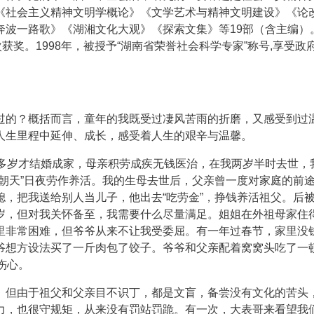
《社会主义精神文明学概论》《文学艺术与精神文明建设》《论
奔波一路歌》《湖湘文化大观》《探索文集》等19部（含主编）
获奖。1998年，被授予“湖南省荣誉社会科学专家”称号,享受政
过的？概括而言，童年的我既受过凄风苦雨的折磨，又感受到过
人生里程中延伸、成长，感受着人生的艰辛与温馨。
0多岁才结婚成家，母亲积劳成疾无钱医治，在我两岁半时去世，
朝天”日夜劳作养活。我的生母去世后，父亲曾一度对家庭的前
，把我送给别人当儿子，他出去“吃劳金”，挣钱养活祖父。后
岁，但对我关怀备至，我需要什么尽量满足。姐姐在外祖母家住
里非常困难，但爷爷从来不让我受委屈。有一年过春节，家里没
爷想方设法买了一斤肉包了饺子。爷爷和父亲配着窝窝头吃了一
伤心。
。但由于祖父和父亲目不识丁，都是文盲，备尝没有文化的苦头
力，也很守规矩，从来没有罚站罚跪。有一次，大表哥来看望我