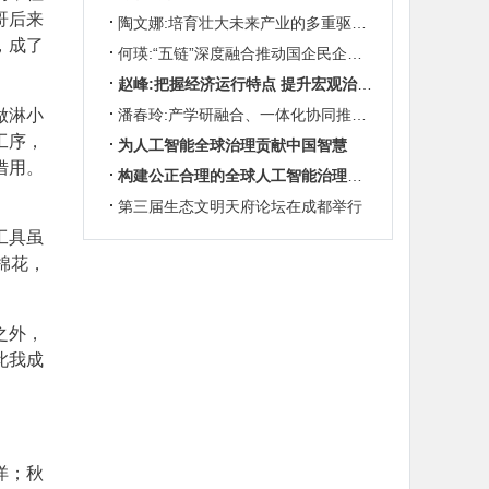
哥后来
陶文娜:培育壮大未来产业的多重驱动机制
，成了
何瑛:“五链”深度融合推动国企民企协同发展
赵峰:把握经济运行特点 提升宏观治理效能
做淋小
潘春玲:产学研融合、一体化协同推动农业科技创新
工序，
为人工智能全球治理贡献中国智慧
借用。
构建公正合理的全球人工智能治理体系
第三届生态文明天府论坛在成都举行
工具虽
棉花，
之外，
此我成
洋；秋