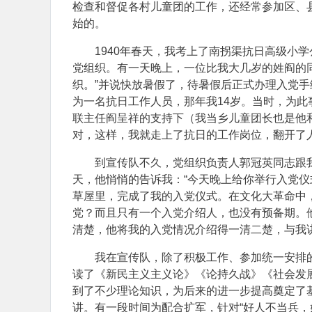
检查和督促各村儿童团的工作，还经常参加区、
始的。
1940年春天，我考上了南拐渠抗日高级小
党组织。有一天晚上，一位比我大几岁的姓阎的
织。”并说快放暑假了，待暑假后正式办理入党
为一名抗日工作人员，那年我14岁。当时，为
联主任阎呈祥的支持下（我当乡儿童团长也是他
对，这样，我就走上了抗日的工作岗位，翻开了
到宣传队不久，党组织负责人郭冠英同志跟
天，他悄悄的告诉我：“今天晚上给你举行入党仪
草屋里，完成了我的入党仪式。在文化大革命中，
党？而且只有一个入党介绍人，也没有预备期。
清楚，他将我的入党情况介绍得一清二楚，与我讲
我在宣传队，除了积极工作、参加统一安排
读了《新民主义主义论》《论持久战》《社会发
到了不少理论知识，为后来的进一步提高奠定了
讲。有一段时间为配合扩军，针对“好人不当兵，