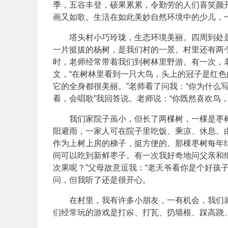
季，五谷丰登，硕果累累，令勤劳的人们喜笑颜
画又如歌。生活在如此美妙自然环境中的少儿，
塔头村小巧玲珑，生态环境美丽。四周到处
一片挺拔的杨树，是我们村的一景。村里还有两
时，老师经常带着我们到树林里野游。有一次，
文，“在树林里看到一只大鸟，头上的冠子是红
它的全身都很美丽。”老师看了问我：“你为什么写
看，会唱歌”我回答说。老师说：“你既然喜欢鸟
我们家院子虽小，但长了两棵树，一棵是枣
阳避雨，一家人可在院子里吃饭、乘凉、休息。
作为上树上房的梯子，挺方便的。那棵枣树每年
间可以吃到新鲜枣子。有一次我好奇地问父亲和
次果呢？”父母故意逗我：“老天爷看你是个好孩
问，但我听了还是很开心。
在村里，我有许多小朋友，一有机会，我们
们经常玩的游戏是打尜、打瓦、扔墙根、踩高跷