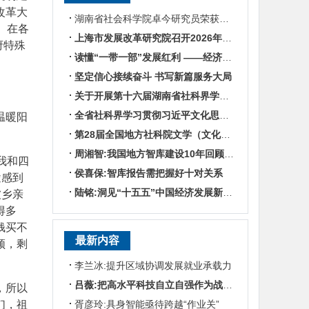
改革大
湖南省社会科学院卓今研究员荣获第九届鲁迅文学奖
。在各
上海市发展改革研究院召开2026年半年度工作会议
府特殊
读懂“一带一部”发展红利 ——经济学专家谈湖南区位优势
坚定信心接续奋斗 书写新篇服务大局
关于开展第十六届湖南省社科界学术年会征文活动的通知
全省社科界学习贯彻习近平文化思想座谈会发言摘编
温暖阳
第28届全国地方社科院文学（文化）所所长联席会暨“数智时代地方文化IP建设”学术研讨
周湘智:我国地方智库建设10年回顾与展望
我和四
侯喜保:智库报告需把握好十对关系
途感到
陆铭:洞见“十五五”中国经济发展新趋势——对话上海交通大学中国发展研究院执行院长陆铭
被乡亲
得多
钱买不
最新内容
顿，剩
李兰冰:提升区域协调发展就业承载力
吕薇:把高水平科技自立自强作为战略支撑
，所以
们，祖
胥彦玲:具身智能亟待跨越“作业关”