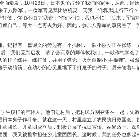
争全面爆发，10月23日，日本鬼子占领了我们的家乡，从此，经
来了八路军，一位军官见我比较机灵，问我：“你跟我走行不行？
子打仗，你怕不怕？”我说：“你们不怕，我也不怕。”后来，军官
照顾自己，等大一点再去为好。因此，参加八路军的事落空了，
课。记得有一篇课文的旁边有一个插图，一队小朋友正在操练，
之后，我们受到启发，请了会玩拳的师傅教我们，一鼓作气学会
的样子练兵、练打仗，并用子弹壳、火药自制小“手榴弹”。虽
鬼子动脑筋，在幼小的心灵里埋下了打鬼子的种子。后来随着年
个学生模样的年轻人。他们进村后，把村民分别召集在一起，先
跟日本鬼子作斗争。就在这一天，村里建立了农民抗日救国会、
儿童团长。儿童团成立后，积极开展了抗日宣传、站岗放哨、盘
童团，我又被推举担任乡儿童团团长。这时候，我的任务也多起