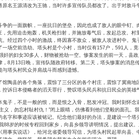
将原名王源清改为王驰，当时许多宣传队员都改了。出于对敌斗
斗争的一面旗帜，一座抗日的堡垒，因此也成了敌人的眼中钌、
了村庄，先用迫击炮轰，机关枪扫射，并施放毒气后，发起总攻。村
抗。经过四个小时的激战，终因寡不敌众，被敌人攻进村中。鬼
一场空前浩劫。塔头村是个小村，当时仅有157户，591人，竟
被强奸的妇女30多人，财物被抢劫一空。惨案发生的前一天，县政
，8月13日晚，宣传队随政府转移。第二天，塔头惨案的消息
能与塔头村民众并肩战斗而感到遗憾。
了馆陶县的各个角落，震惊了三分区的各个村庄，震惊了冀南地
，控诉日本侵略者的滔天罪行，赞叹塔头民兵和抗日民众的英雄
本鬼子，不是一般的恨，而是恨之入骨，怒发冲冠。我时刻怀念
主义，勿忘村耻村仇！”闭上眼晴，仿佛看到他们坚毅的面孔。
的名字和事迹应该被铭记。纪念他们最好的办法，是建设一个塔
，我88岁的时候专程回到家乡，向县乡领导讲明情况，提出建议。
《用事实说话》，给河北省委领导写信，为塔头村民起草向县、