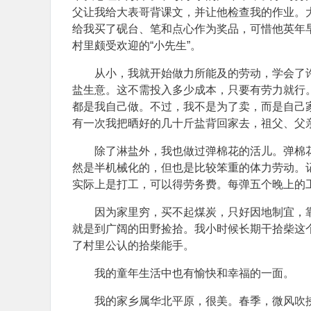
父让我给大表哥背课文，并让他检查我的作业。
给我买了砚台、笔和点心作为奖品，可惜他英年
村里颇受欢迎的“小先生”。
从小，我就开始做力所能及的劳动，学会了
盐生意。这不需投入多少成本，只要有劳力就行
都是我自己做。不过，我不是为了卖，而是自己
有一次我把晒好的几十斤盐背回家去，祖父、父亲
除了淋盐外，我也做过弹棉花的活儿。弹棉
然是半机械化的，但也是比较笨重的体力劳动。
实际上是打工，可以得劳务费。每弹五个晚上的
因为家里穷，买不起煤炭，只好因地制宜，
就是到广阔的田野捡拾。我小时候长期干拾柴这
了村里公认的拾柴能手。
我的童年生活中也有愉快和幸福的一面。
我的家乡属华北平原，很美。春季，微风吹