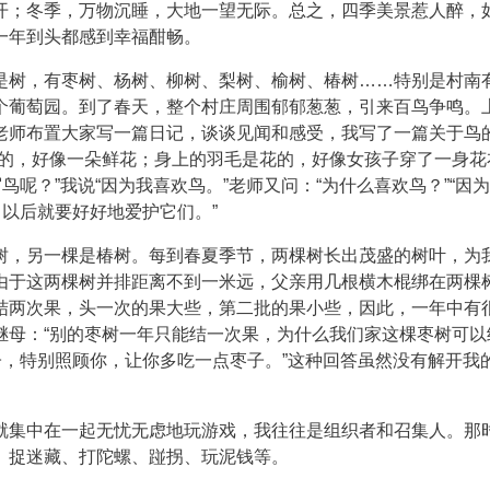
开；冬季，万物沉睡，大地一望无际。总之，四季美景惹人醉，
一年到头都感到幸福酣畅。
是树，有枣树、杨树、柳树、梨树、榆树、椿树……特别是村南
个葡萄园。到了春天，整个村庄周围郁郁葱葱，引来百鸟争鸣。
老师布置大家写一篇日记，谈谈见闻和感受，我写了一篇关于鸟
色的，好像一朵鲜花；身上的羽毛是花的，好像女孩子穿了一身花
鸟呢？”我说“因为我喜欢鸟。”老师又问：“为什么喜欢鸟？”“因
，以后就要好好地爱护它们。”
树，另一棵是椿树。每到春夏季节，两棵树长出茂盛的树叶，为
由于这两棵树并排距离不到一米远，父亲用几根横木棍绑在两棵
结两次果，头一次的果大些，第二批的果小些，因此，一年中有
继母：“别的枣树一年只能结一次果，为什么我们家这棵枣树可以
子，特别照顾你，让你多吃一点枣子。”这种回答虽然没有解开我
就集中在一起无忧无虑地玩游戏，我往往是组织者和召集人。那
、捉迷藏、打陀螺、踫拐、玩泥钱等。