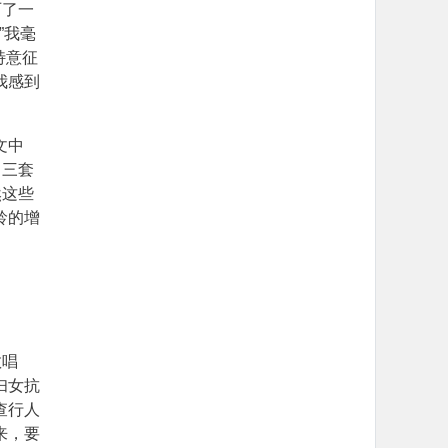
历了一
”我毫
特意征
我感到
文中
了三套
然这些
龄的增
教唱
妇女抗
查行人
来，要