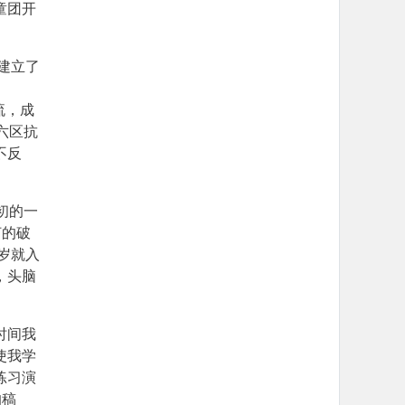
童团开
建立了
流，成
六区抗
不反
初的一
灯的破
岁就入
，头脑
时间我
使我学
练习演
的稿