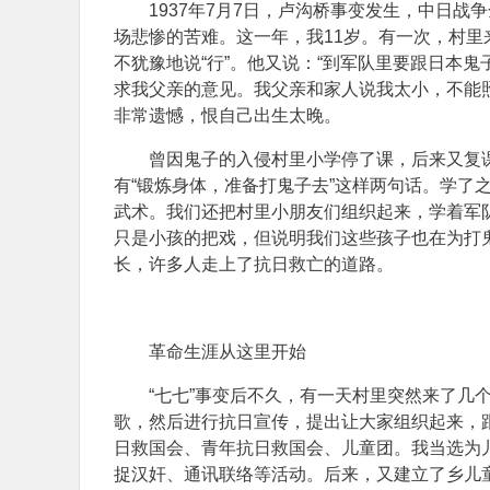
1937年7月7日，卢沟桥事变发生，中日战
场悲惨的苦难。这一年，我11岁。有一次，村里
不犹豫地说“行”。他又说：“到军队里要跟日本鬼
求我父亲的意见。我父亲和家人说我太小，不能
非常遗憾，恨自己出生太晚。
曾因鬼子的入侵村里小学停了课，后来又复
有“锻炼身体，准备打鬼子去”这样两句话。学了
武术。我们还把村里小朋友们组织起来，学着军队
只是小孩的把戏，但说明我们这些孩子也在为打
长，许多人走上了抗日救亡的道路。
革命生涯从这里开始
“七七”事变后不久，有一天村里突然来了几
歌，然后进行抗日宣传，提出让大家组织起来，
日救国会、青年抗日救国会、儿童团。我当选为
捉汉奸、通讯联络等活动。后来，又建立了乡儿