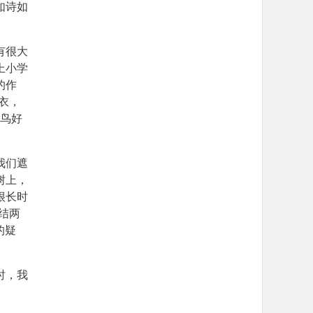
如诗如
有很大
上小学
的作
衣，
为鸟好
我们遮
树上，
很长时
结两
的疑
时，我