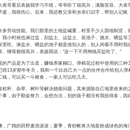
大表哥看后表扬我学习不错，爷爷听了很高兴，满脸笑容。大表
早逝，我很伤心。后来，我还教父亲和乡亲们识字，帮别人记账
许多劳动技能。我们那里的土地盐碱重，村里不少人因地制宜，
。我小时候也淋过盐，刮盐土、运盐土、装池子、挑水、晒盐等
家里吃。淋盐水、晒盐的池子都是借别人的，别人闲着不用时我
、继母都很高兴，表扬我说：“这一下不用掏钱买盐吃了。”
花的产品是为了出卖，赚钱养家糊口。弹棉花过程中使用的三种
记得13岁那年冬天，我和一个比自己大一点的伙伴合作给别人弹
工钱，可以买一斗粮食，一家人可以吃几天。
靠秸秆、杂草、树叶等解决烧柴问题，其来源除自己地里收来的
个事，由于勤奋努力，会想办法，别的孩子都没有我拾得多，因
拂，广阔的田野麦浪滚滚；夏季，青纱帐将大地装扮成绿色的海