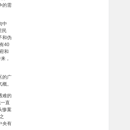
争的需
肉中
里民
子和伪
有40
府和
传来，
区的广
气概。
遇难的
我一直
头惨案
之
中央有