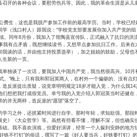
县召开的各种会议，要慰劳伤兵等。因此，我的革命生涯是从儿
学公费生，这也是我脱产参加工作前的最高学历。当时，学校已经
同学（浅口村人）跟我说：“学校党支部要发展你加入共产党的组
手续。同年8月份，我加入了馆陶县宣传队，正式融入了抗日的洪
此事我有点矛盾，既想继续读书，又想早点参加抗日工作。后来在
和我谈的话，并由他主持投票选举），加之姐姐的鼓励，父母也
人生新的一页。
我单独谈了一次话，要我加入中国共产党，我当然很高兴。10月
式。”晚上，只有我和郭冠英两人，在村外一个偏僻的、没有点
造反派提出质疑，说党章明明规定18岁才能入党，为什么我14
他们想把我打成假党员。幸亏我的入党介绍人郭冠英当时还健在
的并无两样，造反派的“愿望”落空了。
的学习之外，还抓紧时间进行自学。那时年轻，求知欲强。那段
展史》《大众哲学》等。虽然有些看不懂，理解不深，但也确实
基础。我不喜欢演戏，但爱好演讲，经常一个人躲到安静的地方
好铁不打钉”的俗话，撰写了一篇《好人要当兵，好铁要打钉》