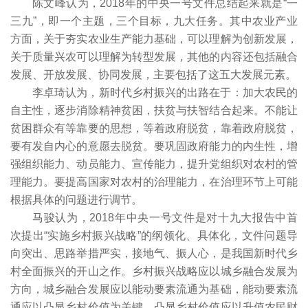
陈文峰认为，2018年的中央一号文件总结起来就是“一
三九”，即一个主题，三个目标，九大任务。其中农业产业
方面，关于夯实农业生产能力基础，可以理解为创新发展，
关于质量兴农可以理解为转型发展，其他的内容还包括融合
发展、开放发展、协同发展，主要包括了这五大发展元素。
李卓琦认为，新时代乡村振兴的出路在于：加大农民的
自主性，逐步消除精神贫困，扶贫与扶智结合起来。不能让
贫困群众有等靠要的思想，等着政府脱贫，靠着政府脱贫，
要有发自内心的意愿去脱贫。要巩固政府能力的内生性，增
强组织能力、动员能力、宣传能力，提升党组织对农村的管
理能力。要提高国家对农村的治理能力，在治理环节上可能
根据具体的问题进行调节。
马骏认为，2018年中央一号文件是对十九大报告中首
次提出“实施乡村振兴战略”的纲领化、具体化，文件问题导
向突出、思路举措严实，接地气、振人心，是我国新时代乡
村全面振兴的开山之作。乡村振兴战略应以城乡融合发展为
方向，城乡融合发展应以能动要素流通为基础，能动要素流
通应以凸显乡村价值为关键，凸显乡村价值应以升值农民财