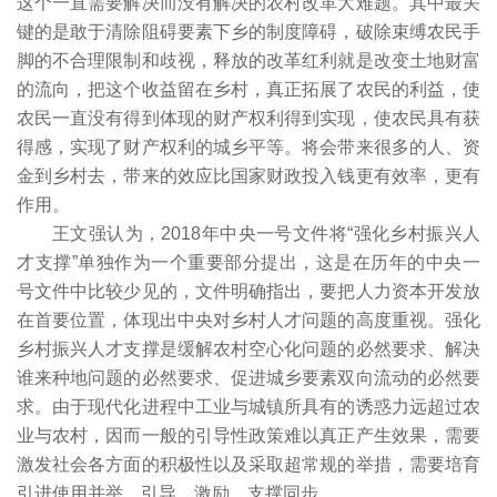
这个一直需要解决而没有解决的农村改革大难题。其中最关
键的是敢于清除阻碍要素下乡的制度障碍，破除束缚农民手
脚的不合理限制和歧视，释放的改革红利就是改变土地财富
的流向，把这个收益留在乡村，真正拓展了农民的利益，使
农民一直没有得到体现的财产权利得到实现，使农民具有获
得感，实现了财产权利的城乡平等。将会带来很多的人、资
金到乡村去，带来的效应比国家财政投入钱更有效率，更有
作用。
王文强认为，2018年中央一号文件将“强化乡村振兴人
才支撑”单独作为一个重要部分提出，这是在历年的中央一
号文件中比较少见的，文件明确指出，要把人力资本开发放
在首要位置，体现出中央对乡村人才问题的高度重视。强化
乡村振兴人才支撑是缓解农村空心化问题的必然要求、解决
谁来种地问题的必然要求、促进城乡要素双向流动的必然要
求。由于现代化进程中工业与城镇所具有的诱惑力远超过农
业与农村，因而一般的引导性政策难以真正产生效果，需要
激发社会各方面的积极性以及采取超常规的举措，需要培育
引进使用并举，引导、激励、支撑同步。