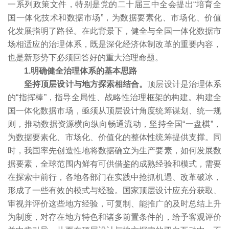
一系列政策文件，特别是党的二十届三中全会提出“培育全
国一体化技术和数据市场”，为数据要素化、市场化、价值
化发展指明了路径。在此背景下，健全与全国一体化数据市
场相适应的治理体系，既是深化经济体制改革的重要内容，
也是新形势下必须回答好的重大治理命题。
1.明确健全治理体系的基本思路
坚持顶层设计与地方探索相结合。
顶层设计是治理体系
的“指挥棒”，指导全局性、战略性治理框架的构建。构建全
国一体化数据市场，亟须从顶层设计角度统筹谋划、统一规
则，推动数据资源横向纵向畅通流动，坚持全国“一盘棋”，
为数据要素化、市场化、价值化的整体性统筹提供支撑。同
时，我国率先创造性地将数据确立为生产要素，如何发展数
据要素，全球范围内鲜有可供借鉴的成熟经验和模式，需要
在探索中前行，各地各部门在实践中抢抓机遇、改革破冰，
形成了一些有效的模式与经验。国家顶层设计应充分获取、
审视并评价这些地方经验，可复制、能推广的及时总结上升
为制度，对存在地方特色和诸多前置条件的，给予客观评价