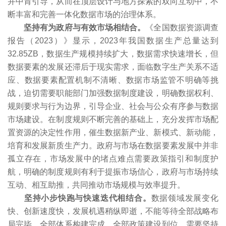
并中肯引导，从而在顶层设计与地方探索的双向互动中，不
断丰富和完善一体化数据市场的治理体系。
坚持有为政府与有效市场相结合。
《全国数据资源调查
报告（2023）》显示，2023年我国数据生产总量达到
32.85ZB，数据生产规模持续扩大，数据需求快速增长，但
数据要素的发展还滞后于现实需求，面临数字生产关系不适
应、数据要素配置机制不清晰、数据市场监管不明确等挑
战，迫切需要职能部门加强数据制度建设，明确数据权利、
规则要求与行为边界，引导企业、社会与公众有序参与数据
市场建设。在制度规则不断完善的基础上，充分发挥市场配
置资源的决定性作用，催生数据新产业、新模式、新动能，
培育和发展新质生产力。政府与市场在数据要素发展中并非
孤立存在，市场发展中的堵点难点需要政策指引和制度护
航，明确的制度规则有利于提振市场信心，政府与市场持续
互动、相互助推，共同推动市场规模与效率提升。
坚持小步快跑与快速迭代相结合。
数据领域发展变化
快、创新速度快，发展机遇稍纵即逝，不能等待全部战略布
局完毕、全部体系构建完成、全部政策建设到位，需要坚持